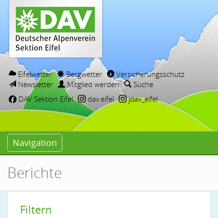
Eifelwetter
Bergwetter
Versicherungsschutz
Newsletter
Mitglied werden
Suche
DAV Sektion Eifel
dav.eifel
jdav_eifel
Navigation
Berichte
Filtern