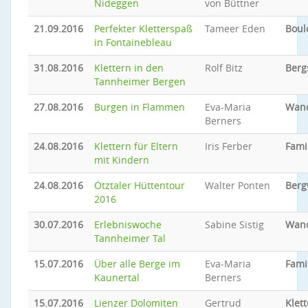
Nideggen
von Büttner
21.09.2016
Perfekter Kletterspaß
Tameer Eden
Boul
in Fontainebleau
31.08.2016
Klettern in den
Rolf Bitz
Berg
Tannheimer Bergen
27.08.2016
Burgen in Flammen
Eva-Maria
Wan
Berners
24.08.2016
Klettern für Eltern
Iris Ferber
Fami
mit Kindern
24.08.2016
Ötztaler Hüttentour
Walter Ponten
Ber
2016
30.07.2016
Erlebniswoche
Sabine Sistig
Wan
Tannheimer Tal
15.07.2016
Über alle Berge im
Eva-Maria
Famil
Kaunertal
Berners
15.07.2016
Lienzer Dolomiten
Gertrud
Klet