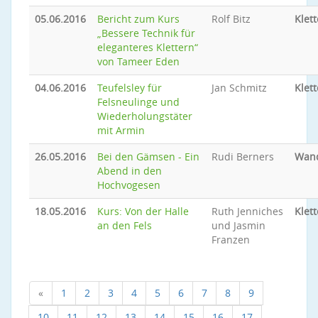
05.06.2016
Bericht zum Kurs
Rolf Bitz
Klet
„Bessere Technik für
eleganteres Klettern“
von Tameer Eden
04.06.2016
Teufelsley für
Jan Schmitz
Klet
Felsneulinge und
Wiederholungstäter
mit Armin
26.05.2016
Bei den Gämsen - Ein
Rudi Berners
Wan
Abend in den
Hochvogesen
18.05.2016
Kurs: Von der Halle
Ruth Jenniches
Klet
an den Fels
und Jasmin
Franzen
«
1
2
3
4
5
6
7
8
9
10
11
12
13
14
15
16
17