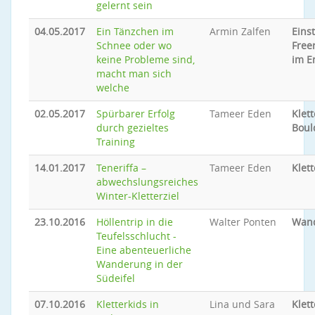
gelernt sein
04.05.2017
Ein Tänzchen im
Armin Zalfen
Eins
Schnee oder wo
Free
keine Probleme sind,
im E
macht man sich
welche
02.05.2017
Spürbarer Erfolg
Tameer Eden
Klet
durch gezieltes
Boul
Training
14.01.2017
Teneriffa –
Tameer Eden
Klet
abwechslungsreiches
Winter-Kletterziel
23.10.2016
Höllentrip in die
Walter Ponten
Wan
Teufelsschlucht -
Eine abenteuerliche
Wanderung in der
Südeifel
07.10.2016
Kletterkids in
Lina und Sara
Klet