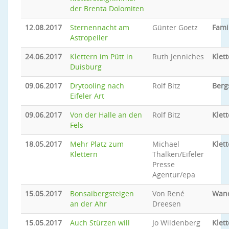
der Brenta Dolomiten
12.08.2017
Sternennacht am
Günter Goetz
Fami
Astropeiler
24.06.2017
Klettern im Pütt in
Ruth Jenniches
Klet
Duisburg
09.06.2017
Drytooling nach
Rolf Bitz
Berg
Eifeler Art
09.06.2017
Von der Halle an den
Rolf Bitz
Klet
Fels
18.05.2017
Mehr Platz zum
Michael
Klet
Klettern
Thalken/Eifeler
Presse
Agentur/epa
15.05.2017
Bonsaibergsteigen
Von René
Wand
an der Ahr
Dreesen
15.05.2017
Auch Stürzen will
Jo Wildenberg
Klet