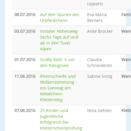
Lippertz
08.07.2016
Auf den Spuren des
Eva-Maria
Famil
Urpferdchens
Berners
03.07.2016
Inntaler Höhenweg:
Anke Brocker
Wan
Sechs Tage auf und
ab in den Tuxer
Alpen
01.07.2016
Große Reib´n um
Claudia
Wan
den Königssee
Schneidereit
11.06.2016
Rheinschleife und
Sabine Sistig
Wan
Wolkenstimmung -
ein Sonntag am
Mittelrhein-
Klettersteig
07.06.2016
25 Kinder und
Nina Gehlen
Klet
Jugendliche
erfolgreich bei
Kletterscheinprüfung