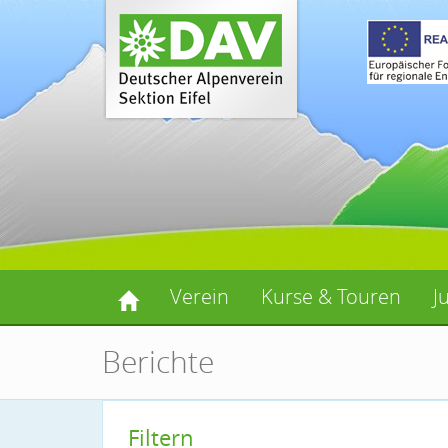
Verein
Kurse & Touren
J
Berichte
Filtern