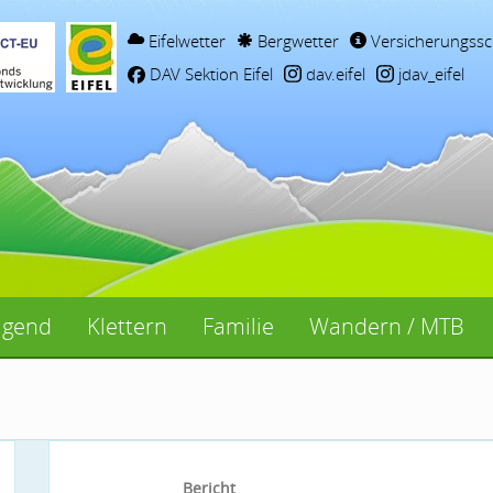
Eifelwetter
Bergwetter
Versicherungssc
DAV Sektion Eifel
dav.eifel
jdav_eifel
ugend
Klettern
Familie
Wandern / MTB
Bericht