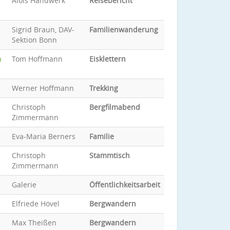
Alois Handwerk
Reisebericht
Sigrid Braun, DAV-
Familienwanderung
Sektion Bonn
n
Tom Hoffmann
Eisklettern
Werner Hoffmann
Trekking
Christoph
Bergfilmabend
Zimmermann
Eva-Maria Berners
Familie
Christoph
Stammtisch
Zimmermann
Galerie
Öffentlichkeitsarbeit
Elfriede Hövel
Bergwandern
Max Theißen
Bergwandern