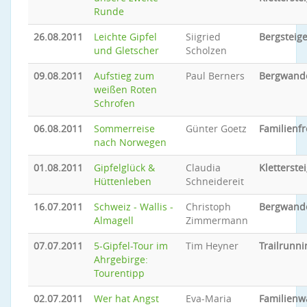
Runde
26.08.2011
Leichte Gipfel
Siigried
Bergsteig
und Gletscher
Scholzen
09.08.2011
Aufstieg zum
Paul Berners
Bergwand
weißen Roten
Schrofen
06.08.2011
Sommerreise
Günter Goetz
Familienfr
nach Norwegen
01.08.2011
Gipfelglück &
Claudia
Kletterste
Hüttenleben
Schneidereit
16.07.2011
Schweiz - Wallis -
Christoph
Bergwand
Almagell
Zimmermann
07.07.2011
5-Gipfel-Tour im
Tim Heyner
Trailrunni
Ahrgebirge:
Tourentipp
02.07.2011
Wer hat Angst
Eva-Maria
Familien