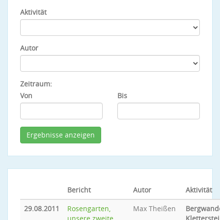
Aktivität
Autor
Zeitraum:
Von
Bis
Bericht
Autor
Aktivität
29.08.2011
Rosengarten,
Max Theißen
Bergwande
unsere zweite
Kletterste