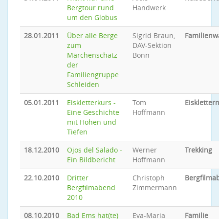
Bergtour rund
Handwerk
um den Globus
28.01.2011
Über alle Berge
Sigrid Braun,
Familien
zum
DAV-Sektion
Märchenschatz
Bonn
der
Familiengruppe
Schleiden
05.01.2011
Eiskletterkurs -
Tom
Eiskletter
Eine Geschichte
Hoffmann
mit Höhen und
Tiefen
18.12.2010
Ojos del Salado -
Werner
Trekking
Ein Bildbericht
Hoffmann
22.10.2010
Dritter
Christoph
Bergfilma
Bergfilmabend
Zimmermann
2010
08.10.2010
Bad Ems hat(te)
Eva-Maria
Familie