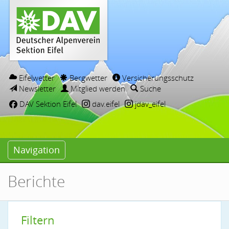
Eifelwetter
Bergwetter
Versicherungsschutz
Newsletter
Mitglied werden
Suche
DAV Sektion Eifel
dav.eifel
jdav_eifel
Navigation
Berichte
Filtern