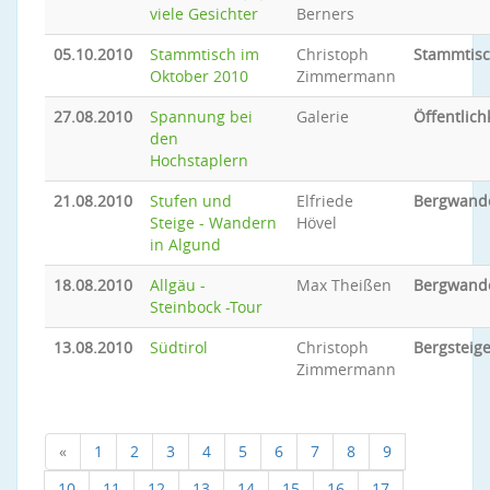
viele Gesichter
Berners
05.10.2010
Stammtisch im
Christoph
Stammtis
Oktober 2010
Zimmermann
27.08.2010
Spannung bei
Galerie
Öffentlich
den
Hochstaplern
21.08.2010
Stufen und
Elfriede
Bergwand
Steige - Wandern
Hövel
in Algund
18.08.2010
Allgäu -
Max Theißen
Bergwand
Steinbock -Tour
13.08.2010
Südtirol
Christoph
Bergsteig
Zimmermann
«
1
2
3
4
5
6
7
8
9
10
11
12
13
14
15
16
17