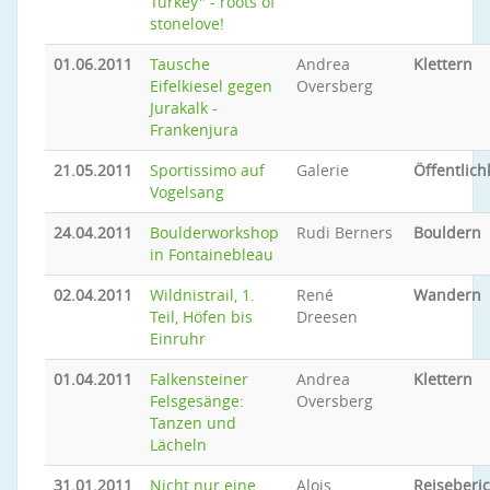
Turkey" - roots of
stonelove!
01.06.2011
Tausche
Andrea
Klettern
Eifelkiesel gegen
Oversberg
Jurakalk -
Frankenjura
21.05.2011
Sportissimo auf
Galerie
Öffentlich
Vogelsang
24.04.2011
Boulderworkshop
Rudi Berners
Bouldern
in Fontainebleau
02.04.2011
Wildnistrail, 1.
René
Wandern
Teil, Höfen bis
Dreesen
Einruhr
01.04.2011
Falkensteiner
Andrea
Klettern
Felsgesänge:
Oversberg
Tanzen und
Lächeln
31.01.2011
Nicht nur eine
Alois
Reiseberic