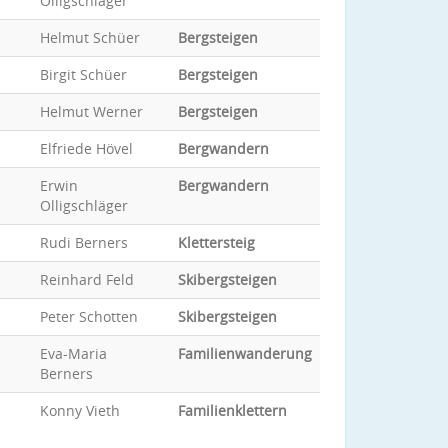
Olligschläger
Helmut Schüer
Bergsteigen
Birgit Schüer
Bergsteigen
Helmut Werner
Bergsteigen
Elfriede Hövel
Bergwandern
Erwin
Bergwandern
Olligschläger
Rudi Berners
Klettersteig
Reinhard Feld
Skibergsteigen
Peter Schotten
Skibergsteigen
Eva-Maria
Familienwanderung
Berners
Konny Vieth
Familienklettern