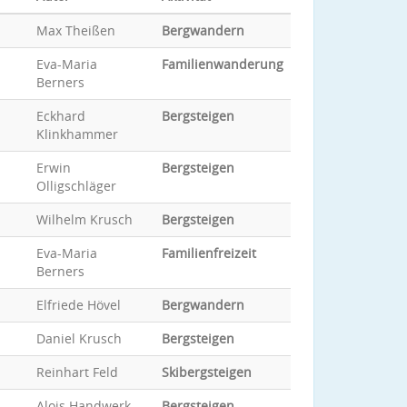
Max Theißen
Bergwandern
Eva-Maria
Familienwanderung
Berners
Eckhard
Bergsteigen
Klinkhammer
Erwin
Bergsteigen
Olligschläger
Wilhelm Krusch
Bergsteigen
Eva-Maria
Familienfreizeit
Berners
Elfriede Hövel
Bergwandern
Daniel Krusch
Bergsteigen
Reinhart Feld
Skibergsteigen
Alois Handwerk
Bergsteigen