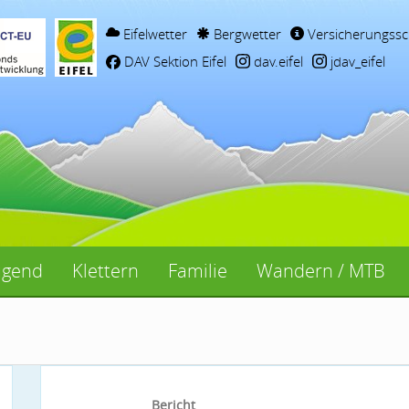
Eifelwetter
Bergwetter
Versicherungssc
DAV Sektion Eifel
dav.eifel
jdav_eifel
ugend
Klettern
Familie
Wandern / MTB
Bericht