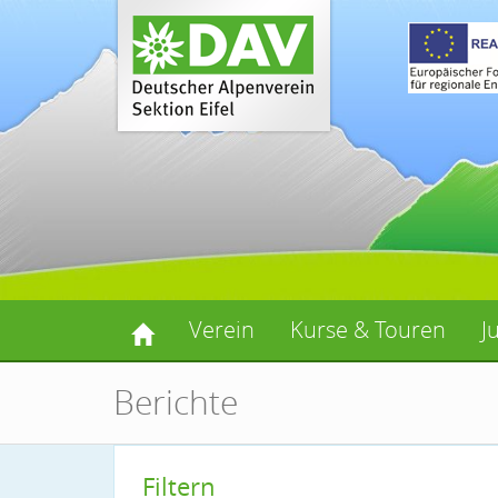
Verein
Kurse & Touren
J
Berichte
Filtern