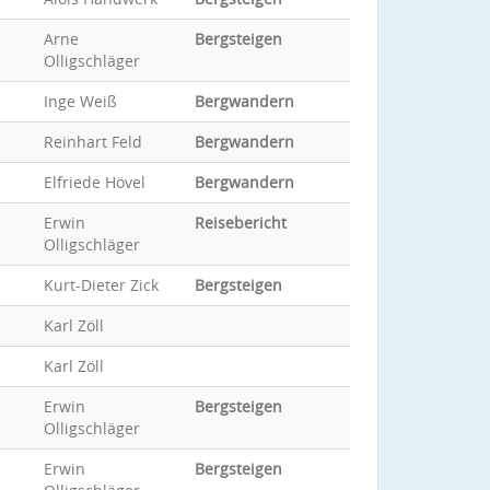
Arne
Bergsteigen
Olligschläger
Inge Weiß
Bergwandern
Reinhart Feld
Bergwandern
Elfriede Hövel
Bergwandern
Erwin
Reisebericht
Olligschläger
Kurt-Dieter Zick
Bergsteigen
Karl Zöll
Karl Zöll
Erwin
Bergsteigen
Olligschläger
Erwin
Bergsteigen