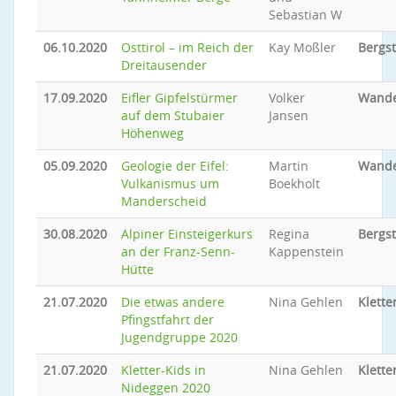
Sebastian W
06.10.2020
Osttirol – im Reich der
Kay Moßler
Bergs
Dreitausender
17.09.2020
Eifler Gipfelstürmer
Volker
Wand
auf dem Stubaier
Jansen
Höhenweg
05.09.2020
Geologie der Eifel:
Martin
Wand
Vulkanismus um
Boekholt
Manderscheid
30.08.2020
Alpiner Einsteigerkurs
Regina
Bergs
an der Franz-Senn-
Kappenstein
Hütte
21.07.2020
Die etwas andere
Nina Gehlen
Klette
Pfingstfahrt der
Jugendgruppe 2020
21.07.2020
Kletter-Kids in
Nina Gehlen
Klette
Nideggen 2020