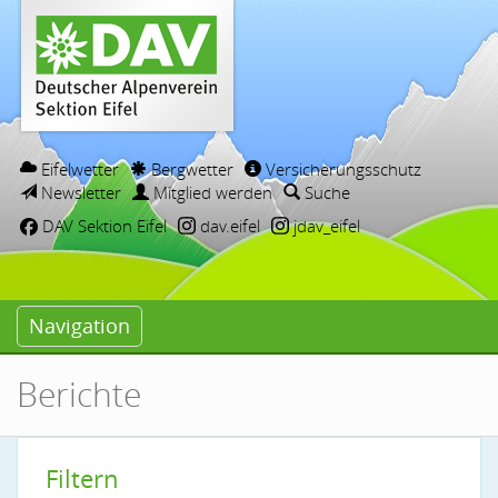
Eifelwetter
Bergwetter
Versicherungsschutz
Newsletter
Mitglied werden
Suche
DAV Sektion Eifel
dav.eifel
jdav_eifel
Navigation
Berichte
Filtern