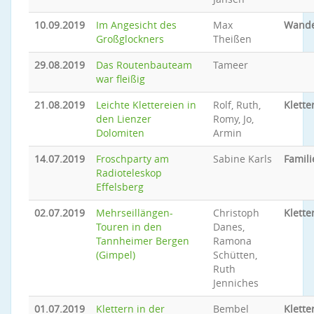
10.09.2019
Im Angesicht des
Max
Wand
Großglockners
Theißen
29.08.2019
Das Routenbauteam
Tameer
war fleißig
21.08.2019
Leichte Klettereien in
Rolf, Ruth,
Klette
den Lienzer
Romy, Jo,
Dolomiten
Armin
14.07.2019
Froschparty am
Sabine Karls
Famil
Radioteleskop
Effelsberg
02.07.2019
Mehrseillängen-
Christoph
Klette
Touren in den
Danes,
Tannheimer Bergen
Ramona
(Gimpel)
Schütten,
Ruth
Jenniches
01.07.2019
Klettern in der
Bembel
Klette