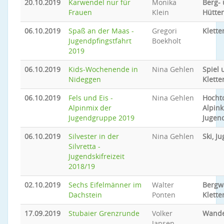
20.10.2019
Karwendel nur für
Monika
Berg-
Frauen
Klein
Hütte
06.10.2019
Spaß an der Maas -
Gregori
Klette
Jugendpfingstfahrt
Boekholt
2019
06.10.2019
Kids-Wochenende in
Nina Gehlen
Spiel 
Nideggen
Klette
06.10.2019
Fels und Eis -
Nina Gehlen
Hocht
Alpinmix der
Alpink
Jugendgruppe 2019
Jugen
06.10.2019
Silvester in der
Nina Gehlen
Ski, J
Silvretta -
Jugendskifreizeit
2018/19
02.10.2019
Sechs Eifelmänner im
Walter
Bergw
Dachstein
Ponten
Klette
17.09.2019
Stubaier Grenzrunde
Volker
Wand
Jansen