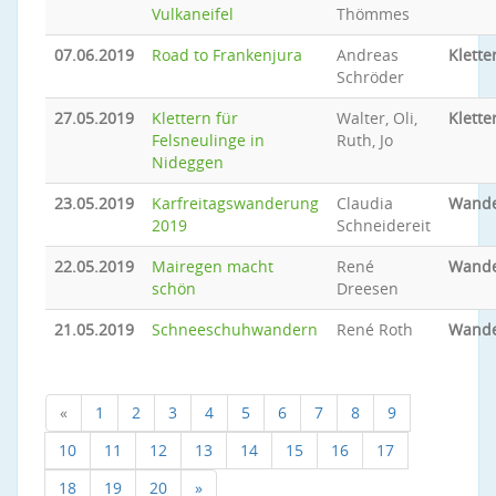
Vulkaneifel
Thömmes
07.06.2019
Road to Frankenjura
Andreas
Klette
Schröder
27.05.2019
Klettern für
Walter, Oli,
Klette
Felsneulinge in
Ruth, Jo
Nideggen
23.05.2019
Karfreitagswanderung
Claudia
Wand
2019
Schneidereit
22.05.2019
Mairegen macht
René
Wand
schön
Dreesen
21.05.2019
Schneeschuhwandern
René Roth
Wand
«
1
2
3
4
5
6
7
8
9
10
11
12
13
14
15
16
17
18
19
20
»