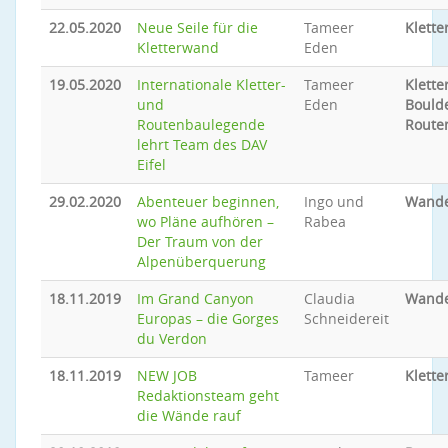
22.05.2020
Neue Seile für die
Tameer
Klette
Kletterwand
Eden
19.05.2020
Internationale Kletter-
Tameer
Klette
und
Eden
Bould
Routenbaulegende
Route
lehrt Team des DAV
Eifel
29.02.2020
Abenteuer beginnen,
Ingo und
Wand
wo Pläne aufhören –
Rabea
Der Traum von der
Alpenüberquerung
18.11.2019
Im Grand Canyon
Claudia
Wand
Europas – die Gorges
Schneidereit
du Verdon
18.11.2019
NEW JOB
Tameer
Klette
Redaktionsteam geht
die Wände rauf