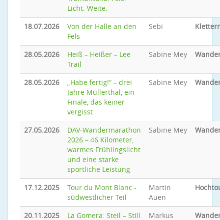
Licht. Weite.
18.07.2026
Von der Halle an den
Sebi
Kletter
Fels
28.05.2026
Heiß – Heißer – Lee
Sabine Mey
Wande
Trail
28.05.2026
„Habe fertig!“ – drei
Sabine Mey
Wande
Jahre Mullerthal, ein
Finale, das keiner
vergisst
27.05.2026
DAV‑Wandermarathon
Sabine Mey
Wande
2026 – 46 Kilometer,
warmes Frühlingslicht
und eine starke
sportliche Leistung
17.12.2025
Tour du Mont Blanc -
Martin
Hochto
südwestlicher Teil
Auen
20.11.2025
La Gomera: Steil – Still
Markus
Wande