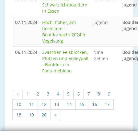
Schwarzlichtbouldern
Jugend
in Essen
07.11.2024
Hoch, höher, am
Jugend
Boulder
höchsten! -
Jugend
Bouldernacht 2024 in
Vogelsang
06.11.2024
Zwischen Felsblöcken,
Nina
Boulder
Pfützen und Volleyball
Gehlen
Jugend
- Bouldern in
Fontainebleau
«
1
2
3
4
5
6
7
8
9
10
11
12
13
14
15
16
17
18
19
20
»