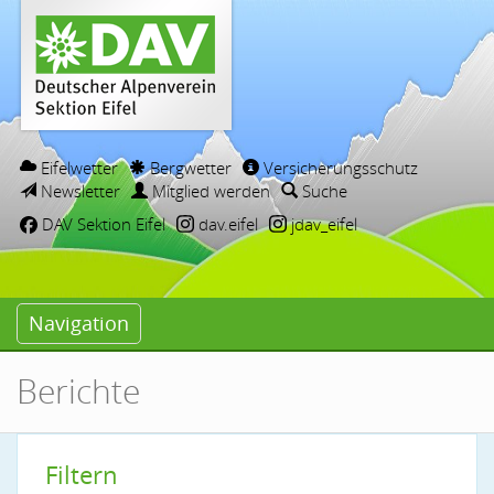
Eifelwetter
Bergwetter
Versicherungsschutz
Newsletter
Mitglied werden
Suche
DAV Sektion Eifel
dav.eifel
jdav_eifel
Navigation
Berichte
Filtern