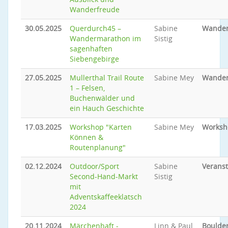
Wanderfreude
30.05.2025
Querdurch45 –
Sabine
Wande
Wandermarathon im
Sistig
sagenhaften
Siebengebirge
27.05.2025
Mullerthal Trail Route
Sabine Mey
Wande
1 – Felsen,
Buchenwälder und
ein Hauch Geschichte
17.03.2025
Workshop "Karten
Sabine Mey
Worksh
Können &
Routenplanung"
02.12.2024
Outdoor/Sport
Sabine
Veranst
Second-Hand-Markt
Sistig
mit
Adventskaffeeklatsch
2024
20.11.2024
Märchenhaft -
Linn & Paul
Boulder