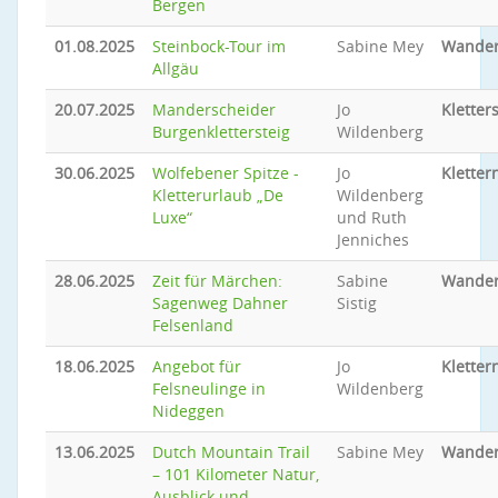
Bergen
01.08.2025
Steinbock-Tour im
Sabine Mey
Wande
Allgäu
20.07.2025
Manderscheider
Jo
Kletter
Burgenklettersteig
Wildenberg
30.06.2025
Wolfebener Spitze -
Jo
Kletter
Kletterurlaub „De
Wildenberg
Luxe“
und Ruth
Jenniches
28.06.2025
Zeit für Märchen:
Sabine
Wande
Sagenweg Dahner
Sistig
Felsenland
18.06.2025
Angebot für
Jo
Kletter
Felsneulinge in
Wildenberg
Nideggen
13.06.2025
Dutch Mountain Trail
Sabine Mey
Wande
– 101 Kilometer Natur,
Ausblick und