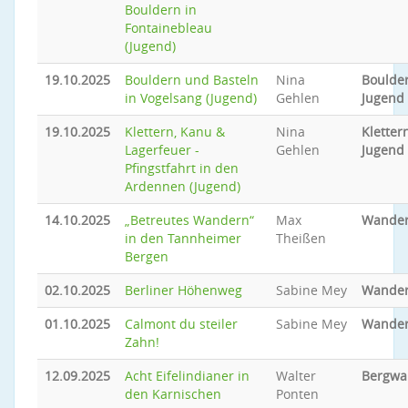
Bouldern in
Fontainebleau
(Jugend)
19.10.2025
Bouldern und Basteln
Nina
Boulder
in Vogelsang (Jugend)
Gehlen
Jugend
19.10.2025
Klettern, Kanu &
Nina
Klettern
Lagerfeuer -
Gehlen
Jugend
Pfingstfahrt in den
Ardennen (Jugend)
14.10.2025
„Betreutes Wandern“
Max
Wande
in den Tannheimer
Theißen
Bergen
02.10.2025
Berliner Höhenweg
Sabine Mey
Wande
01.10.2025
Calmont du steiler
Sabine Mey
Wande
Zahn!
12.09.2025
Acht Eifelindianer in
Walter
Bergwa
den Karnischen
Ponten