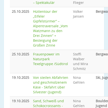
– Spektakulär
Flieger
25.10.2025
Hüttentour der
Volker
Bergwa
„Eifeler
Jansen
Gipfelstürmer“ –
Alpentraversale „Vom
Watzmann zu den
Drei Zinnen“ +
Besteigung der
Großen Zinne
25.10.2025
Frauenpower im
Steffi
Bergwa
Naturpark
Walber
Texelgruppe /Südtirol
und Mira
Schmitz
19.10.2025
Von steilen Abfahrten
Nina
Ski, Ju
und geschmolzenem
Gehlen
Käse - Skifahrt über
Silvester (Jugend)
19.10.2025
Sand, Schweiß und
Nina
Boulder
Schokocroissants -
Gehlen
Jugend