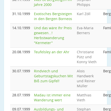
Jahre 2000
Philipps
31.10.1999
Exotisches Bergsteigen
Karl Zöll
Berg
in den Bergen Borneos
14.10.1999
Und das wäre Ihr Preis
Eva-Maria
Fami
gewesen...!
Berners
Herbstwanderung
"Kermeter"
20.08.1999
Teufelsley an der Ahr
Christiane
Fami
Pütz und
Konny Vieth
30.07.1999
Rindviech und
Alois
Berg
Geburtstagskuchen Mit
Handwerk
Biß zum Gipfel!
und Reiner
Müller
28.07.1999
Madau ist immer eine
Matthias
Ber
Wanderung wert
Vieth
09.07.1999
Ausbildungs- und
Stephan
Berg