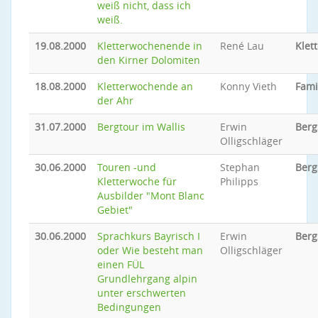
weiß nicht, dass ich
weiß.
19.08.2000
Kletterwochenende in
René Lau
Klet
den Kirner Dolomiten
18.08.2000
Kletterwochende an
Konny Vieth
Fami
der Ahr
31.07.2000
Bergtour im Wallis
Erwin
Berg
Olligschläger
30.06.2000
Touren -und
Stephan
Berg
Kletterwoche für
Philipps
Ausbilder "Mont Blanc
Gebiet"
30.06.2000
Sprachkurs Bayrisch I
Erwin
Berg
oder Wie besteht man
Olligschläger
einen FÜL
Grundlehrgang alpin
unter erschwerten
Bedingungen