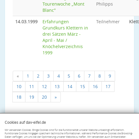
Tourenwoche „Mont
Philipps
Blanc"
14.03.1999
Erfahrungen
Teilnehmer
Klet
Grundkurs Klettern in
drei Sätzen März -
April - Mai /
Knöchelverzeichnis
1999
«
1
2
3
4
5
6
7
8
9
10
11
12
13
14
15
16
17
18
19
20
»
Cookies auf dav-eifel.de
Wir verwenden Cookies. Einige Cookies sind für die Funktionalität unserer Website unbedingt erforderlich.
Funktionale Cookies hingegen speichern technische Informationen, während Performance-Cookies die Browsing-
Daten verfolgen, um uns bei der Optimierung unserer Website zu helfen. Wir verwenden auch Drittanbieter-