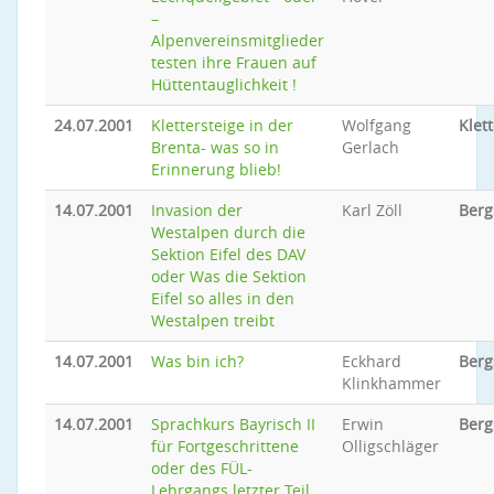
–
Alpenvereinsmitglieder
testen ihre Frauen auf
Hüttentauglichkeit !
24.07.2001
Klettersteige in der
Wolfgang
Klet
Brenta- was so in
Gerlach
Erinnerung blieb!
14.07.2001
Invasion der
Karl Zöll
Berg
Westalpen durch die
Sektion Eifel des DAV
oder Was die Sektion
Eifel so alles in den
Westalpen treibt
14.07.2001
Was bin ich?
Eckhard
Berg
Klinkhammer
14.07.2001
Sprachkurs Bayrisch II
Erwin
Berg
für Fortgeschrittene
Olligschläger
oder des FÜL-
Lehrgangs letzter Teil