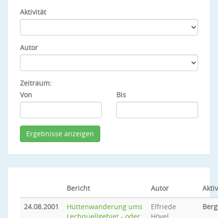
Aktivität
Autor
Zeitraum:
Von
Bis
Bericht
Autor
Aktiv
24.08.2001
Hüttenwanderung ums
Elfriede
Ber
Lechquellgebiet - oder
Hövel