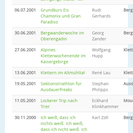
06.07.2001
Grundkurs Eis
Rudi
Berg
Chamonix und Gran
Gerhards
Paradiso
30.06.2001
Bergwanderwoche im
Georg
Ber
Oberengadin
Zander
27.06.2001
Alpines
Wolfgang
Klet
Kletterwochenende im
Hupp
Kaisergebirge
13.06.2001
Klettern im Altmühltal
René Lau
Klet
19.05.2001
Sektionstriathlon für
Stephan
Ausd
Ausdauerfreaks
Philipps
11.05.2001
Lockerer Trip nach
Eckhard
Moun
Trier
Klinkhammer
30.11.2000
Ich weiß, dass ich
Karl Zöll
Berg
nichts weiß. Ich weiß,
dass ich nicht weiß. Ich