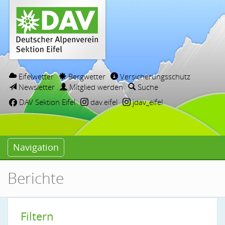
Eifelwetter
Bergwetter
Versicherungsschutz
Newsletter
Mitglied werden
Suche
DAV Sektion Eifel
dav.eifel
jdav_eifel
Navigation
Berichte
Filtern