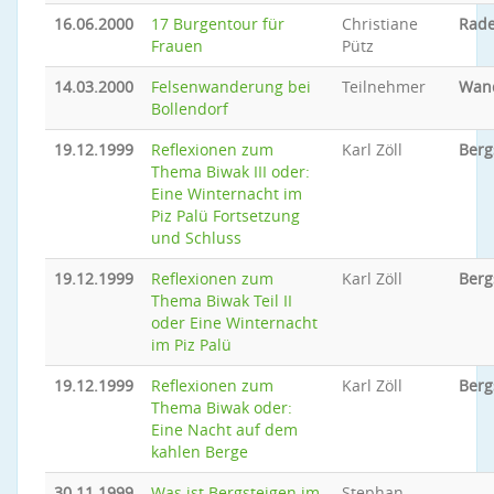
16.06.2000
17 Burgentour für
Christiane
Rade
Frauen
Pütz
14.03.2000
Felsenwanderung bei
Teilnehmer
Wan
Bollendorf
19.12.1999
Reflexionen zum
Karl Zöll
Berg
Thema Biwak III oder:
Eine Winternacht im
Piz Palü Fortsetzung
und Schluss
19.12.1999
Reflexionen zum
Karl Zöll
Berg
Thema Biwak Teil II
oder Eine Winternacht
im Piz Palü
19.12.1999
Reflexionen zum
Karl Zöll
Berg
Thema Biwak oder:
Eine Nacht auf dem
kahlen Berge
30.11.1999
Was ist Bergsteigen im
Stephan