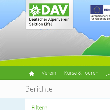
Verein
Kurse & Touren
J
Berichte
Filtern