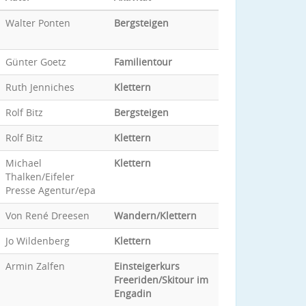
Walter Ponten
Bergsteigen
Günter Goetz
Familientour
Ruth Jenniches
Klettern
Rolf Bitz
Bergsteigen
Rolf Bitz
Klettern
Michael
Klettern
Thalken/Eifeler
Presse Agentur/epa
Von René Dreesen
Wandern/Klettern
Jo Wildenberg
Klettern
Armin Zalfen
Einsteigerkurs
Freeriden/Skitour im
Engadin