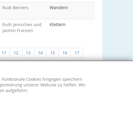
Rudi Berners
Wandern
Ruth Jenniches und
Klettern
Jasmin Franzen
11
12
13
14
15
16
17
h. Funktionale Cookies hingegen speichern
ptimierung unserer Website zu helfen. Wir
en aufgeführt.