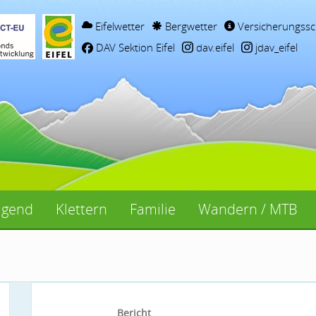
Eifelwetter
Bergwetter
Versicherungssc
DAV Sektion Eifel
dav.eifel
jdav_eifel
ugend
Klettern
Familie
Wandern / MTB
Bericht