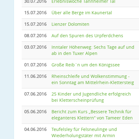
30.07.2016
Erlebniswoche Tannheimer Tal
15.07.2016
Über alle Berge im Kaunertal
15.07.2016
Lienzer Dolomiten
08.07.2016
Auf den Spuren des Urpferdchens
03.07.2016
Inntaler Höhenweg: Sechs Tage auf und
ab in den Tuxer Alpen
01.07.2016
Große Reib´n um den Königssee
11.06.2016
Rheinschleife und Wolkenstimmung -
ein Sonntag am Mittelrhein-Klettersteig
07.06.2016
25 Kinder und Jugendliche erfolgreich
bei Kletterscheinprüfung
05.06.2016
Bericht zum Kurs „Bessere Technik für
eleganteres Klettern“ von Tameer Eden
04.06.2016
Teufelsley für Felsneulinge und
Wiederholungstäter mit Armin