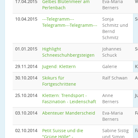
17.04.2015
Gelbes Blütenmeer am
Eva-Maria
W
Perlenbach
Berners
10.04.2015
---Telegramm---
Sonja
S
Telegramm---Telegramm---
Schmitz und
Bernd
Schmitz
01.01.2015
Highlight
Johannes
S
Schneeschuhbergsteigen
Schuck
29.11.2014
Jugend: Klettern
Galerie
K
30.10.2014
Skikurs für
Ralf Schwan
A
Fortgeschrittene
25.10.2014
Klettern: Trendsport -
Anne
J
Faszination - Leidenschaft
Berners
03.10.2014
Abenteuer Manderscheid
Eva-Maria
F
Berners
02.10.2014
Petit Suisse und die
Sabine Sistig
F
"Grüne Hölle" -
und Simon