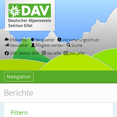
Eifelwetter
Bergwetter
Versicherungsschutz
Newsletter
Mitglied werden
Suche
DAV Sektion Eifel
dav.eifel
jdav_eifel
Navigation
Berichte
Filtern