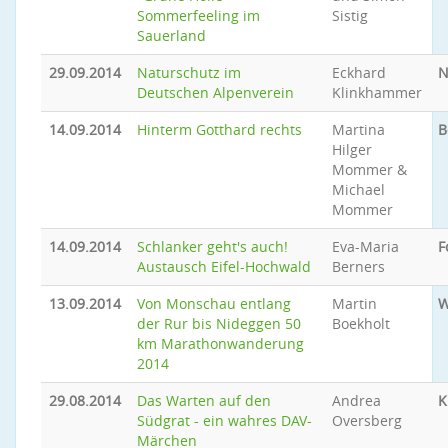
Sommerfeeling im
Sistig
Sauerland
29.09.2014
Naturschutz im
Eckhard
N
Deutschen Alpenverein
Klinkhammer
14.09.2014
Hinterm Gotthard rechts
Martina
B
Hilger
Mommer &
Michael
Mommer
14.09.2014
Schlanker geht's auch!
Eva-Maria
F
Austausch Eifel-Hochwald
Berners
13.09.2014
Von Monschau entlang
Martin
W
der Rur bis Nideggen 50
Boekholt
km Marathonwanderung
2014
29.08.2014
Das Warten auf den
Andrea
K
Südgrat - ein wahres DAV-
Oversberg
Märchen