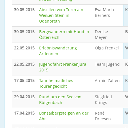
30.05.2015
Abseilen vom Turm am
Eva-Maria
K
Weißen Stein in
Berners
Udenbreth
30.05.2015
Bergwandern mit Hund in
Denise
B
Österreich
Meyer
22.05.2015
Erlebniswanderung
Olga Frenkel
W
Ardennen
22.05.2015
Jugendfahrt Frankenjura
Team Jugend
K
2015
17.05.2015
Tannheimatliches
Armin Zalfen
K
Tourengedicht
29.04.2015
Rund um den See von
Siegfried
W
Bütgenbach
Krings
17.04.2015
Bonsaibergsteigen an der
René
W
Ahr
Dreesen