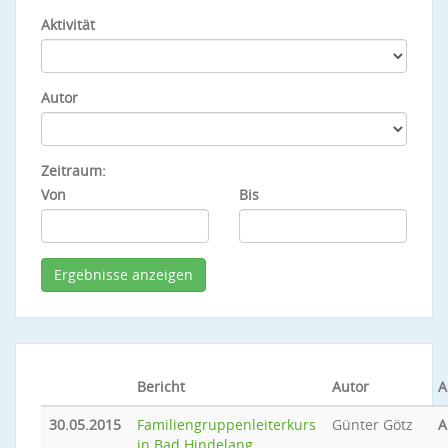
Aktivität
Autor
Zeitraum:
Von
Bis
Bericht
Autor
A
30.05.2015
Familiengruppenleiterkurs
Günter Götz
A
in Bad Hindelang