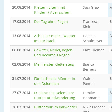
20.08.2014
Klettern Eltern mit
Susi Graw
F
Kindern? Aber sicher!
17.08.2014
Der Tag ohne Regen
Francesca
B
Klein
13.08.2014
Acht Liter mehr - Wasser
Daniela
F
im Rucksack
Schulmeyer
06.08.2014
Gewitter, Nebel, Regen
Max Theißen
B
und nochmals Regen
02.08.2014
Mein erster Klettersteig
Bianca
K
Berners
31.07.2014
Fünf schnelle Männer in
Walter
B
den Dolomiten
Ponten
27.07.2014
Friulanische Dolomiten:
Familie
B
Hütten-Rundwanderung
Isenmann
26.07.2014
Hüttentour im Karwendel
Niklas Mäder
B