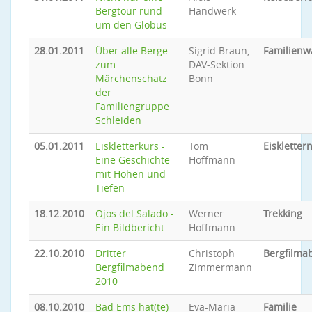
Bergtour rund
Handwerk
um den Globus
28.01.2011
Über alle Berge
Sigrid Braun,
Familien
zum
DAV-Sektion
Märchenschatz
Bonn
der
Familiengruppe
Schleiden
05.01.2011
Eiskletterkurs -
Tom
Eiskletter
Eine Geschichte
Hoffmann
mit Höhen und
Tiefen
18.12.2010
Ojos del Salado -
Werner
Trekking
Ein Bildbericht
Hoffmann
22.10.2010
Dritter
Christoph
Bergfilma
Bergfilmabend
Zimmermann
2010
08.10.2010
Bad Ems hat(te)
Eva-Maria
Familie