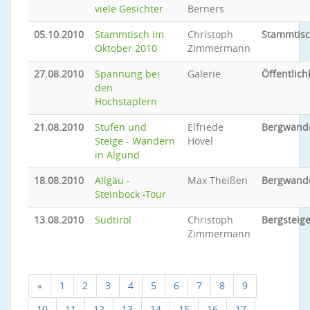
viele Gesichter
Berners
05.10.2010
Stammtisch im
Christoph
Stammtis
Oktober 2010
Zimmermann
27.08.2010
Spannung bei
Galerie
Öffentlich
den
Hochstaplern
21.08.2010
Stufen und
Elfriede
Bergwand
Steige - Wandern
Hövel
in Algund
18.08.2010
Allgäu -
Max Theißen
Bergwand
Steinbock -Tour
13.08.2010
Südtirol
Christoph
Bergsteig
Zimmermann
«
1
2
3
4
5
6
7
8
9
10
11
12
13
14
15
16
17