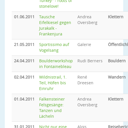
Turkey" - roots of
stonelove!
01.06.2011
Tausche
Andrea
Klettern
Eifelkiesel gegen
Oversberg
Jurakalk -
Frankenjura
21.05.2011
Sportissimo auf
Galerie
Öffentlich
Vogelsang
24.04.2011
Boulderworkshop
Rudi Berners
Bouldern
in Fontainebleau
02.04.2011
Wildnistrail, 1.
René
Wandern
Teil, Höfen bis
Dreesen
Einruhr
01.04.2011
Falkensteiner
Andrea
Klettern
Felsgesänge:
Oversberg
Tanzen und
Lächeln
31.01.2011
Nicht nur eine
Alois
Reiseberic