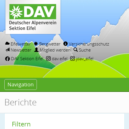
Eifelwetter
Bergwetter
Versicherungsschutz
Newsletter
Mitglied werden
Suche
DAV Sektion Eifel
dav.eifel
jdav_eifel
Navigation
Berichte
Filtern