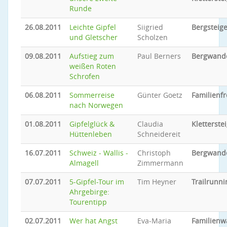
Runde
26.08.2011
Leichte Gipfel
Siigried
Bergsteig
und Gletscher
Scholzen
09.08.2011
Aufstieg zum
Paul Berners
Bergwand
weißen Roten
Schrofen
06.08.2011
Sommerreise
Günter Goetz
Familienfr
nach Norwegen
01.08.2011
Gipfelglück &
Claudia
Kletterste
Hüttenleben
Schneidereit
16.07.2011
Schweiz - Wallis -
Christoph
Bergwand
Almagell
Zimmermann
07.07.2011
5-Gipfel-Tour im
Tim Heyner
Trailrunni
Ahrgebirge:
Tourentipp
02.07.2011
Wer hat Angst
Eva-Maria
Familien