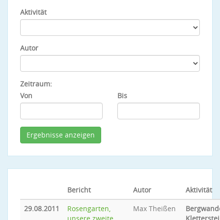
Aktivität
Autor
Zeitraum:
Von
Bis
Bericht
Autor
Aktivität
29.08.2011
Rosengarten,
Max Theißen
Bergwande
unsere zweite
Kletterste