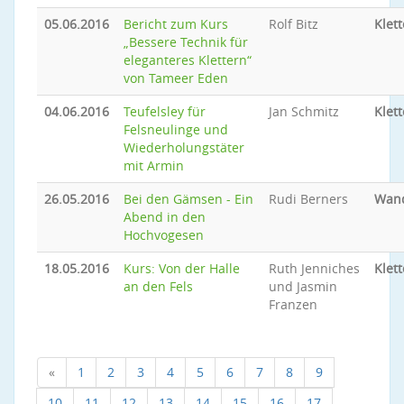
05.06.2016
Bericht zum Kurs
Rolf Bitz
Klet
„Bessere Technik für
eleganteres Klettern“
von Tameer Eden
04.06.2016
Teufelsley für
Jan Schmitz
Klet
Felsneulinge und
Wiederholungstäter
mit Armin
26.05.2016
Bei den Gämsen - Ein
Rudi Berners
Wan
Abend in den
Hochvogesen
18.05.2016
Kurs: Von der Halle
Ruth Jenniches
Klet
an den Fels
und Jasmin
Franzen
«
1
2
3
4
5
6
7
8
9
10
11
12
13
14
15
16
17