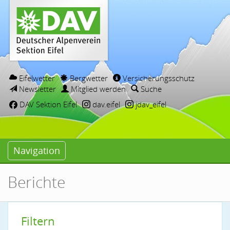
Eifelwetter
Bergwetter
Versicherungsschutz
Newsletter
Mitglied werden
Suche
DAV Sektion Eifel
dav.eifel
jdav_eifel
Navigation
Berichte
Filtern