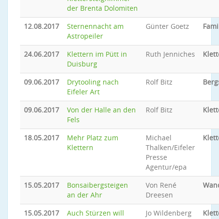
der Brenta Dolomiten
12.08.2017
Sternennacht am
Günter Goetz
Fami
Astropeiler
24.06.2017
Klettern im Pütt in
Ruth Jenniches
Klet
Duisburg
09.06.2017
Drytooling nach
Rolf Bitz
Berg
Eifeler Art
09.06.2017
Von der Halle an den
Rolf Bitz
Klet
Fels
18.05.2017
Mehr Platz zum
Michael
Klet
Klettern
Thalken/Eifeler
Presse
Agentur/epa
15.05.2017
Bonsaibergsteigen
Von René
Wand
an der Ahr
Dreesen
15.05.2017
Auch Stürzen will
Jo Wildenberg
Klet