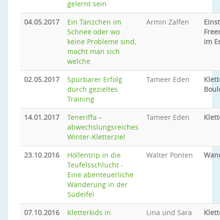
gelernt sein
04.05.2017
Ein Tänzchen im
Armin Zalfen
Eins
Schnee oder wo
Free
keine Probleme sind,
im E
macht man sich
welche
02.05.2017
Spürbarer Erfolg
Tameer Eden
Klet
durch gezieltes
Boul
Training
14.01.2017
Teneriffa –
Tameer Eden
Klet
abwechslungsreiches
Winter-Kletterziel
23.10.2016
Höllentrip in die
Walter Ponten
Wan
Teufelsschlucht -
Eine abenteuerliche
Wanderung in der
Südeifel
07.10.2016
Kletterkids in
Lina und Sara
Klet