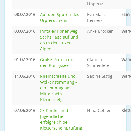
Lippertz
08.07.2016
Auf den Spuren des
Eva-Maria
Famil
Urpferdchens
Berners
03.07.2016
Inntaler Höhenweg:
Anke Brocker
Wan
Sechs Tage auf und
ab in den Tuxer
Alpen
01.07.2016
Große Reib´n um
Claudia
Wan
den Königssee
Schneidereit
11.06.2016
Rheinschleife und
Sabine Sistig
Wan
Wolkenstimmung -
ein Sonntag am
Mittelrhein-
Klettersteig
07.06.2016
25 Kinder und
Nina Gehlen
Klet
Jugendliche
erfolgreich bei
Kletterscheinprüfung