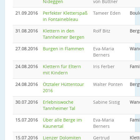
Nideggen
von Büttner
21.09.2016
Perfekter Kletterspaß
Tameer Eden
Boul
in Fontainebleau
31.08.2016
Klettern in den
Rolf Bitz
Berg
Tannheimer Bergen
27.08.2016
Burgen in Flammen
Eva-Maria
Wan
Berners
24.08.2016
Klettern für Eltern
Iris Ferber
Fami
mit Kindern
24.08.2016
Ötztaler Hüttentour
Walter Ponten
Ber
2016
30.07.2016
Erlebniswoche
Sabine Sistig
Wan
Tannheimer Tal
15.07.2016
Über alle Berge im
Eva-Maria
Famil
Kaunertal
Berners
15.07.2016
Lienzer Dolomiten
Gertrud
Klet