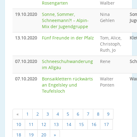
Rosengarten
Walber
19.10.2020
Sonne, Sommer,
Nina
So
Schneemann?! – Alpin-
Gehlen
Jug
Mix der Jugendgruppe
13.10.2020
Fünf Freunde in der Pfalz
Tom, Alice,
Kle
Christoph,
Ruth, Jo
07.10.2020
Schneeschuhwanderung
Rene
Sc
im Allgäu
07.10.2020
Bonsaiklettern rückwärts
Walter
Wan
an Engelsley und
Ponten
Teufelsloch
«
1
2
3
4
5
6
7
8
9
10
11
12
13
14
15
16
17
18
19
20
»