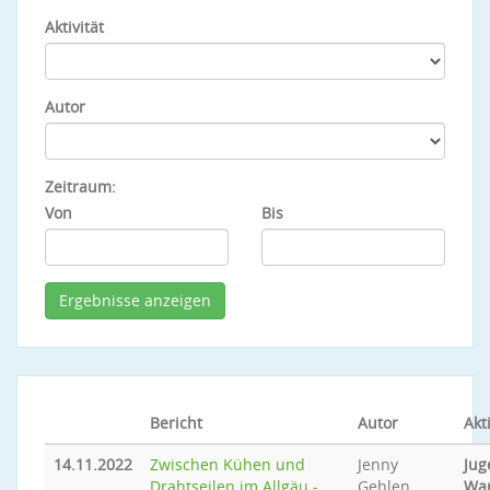
Aktivität
Autor
Zeitraum:
Von
Bis
Bericht
Autor
Akti
14.11.2022
Zwischen Kühen und
Jenny
Jug
Drahtseilen im Allgäu -
Gehlen
Wa