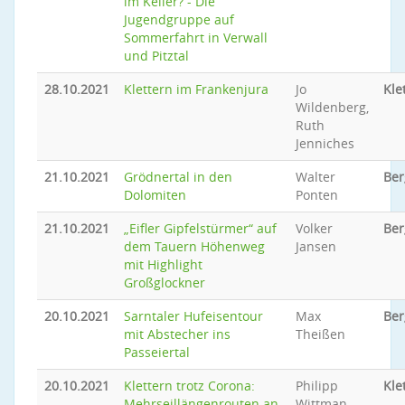
im Keller? - Die
Jugendgruppe auf
Sommerfahrt in Verwall
und Pitztal
28.10.2021
Klettern im Frankenjura
Jo
Kle
Wildenberg,
Ruth
Jenniches
21.10.2021
Grödnertal in den
Walter
Ber
Dolomiten
Ponten
21.10.2021
„Eifler Gipfelstürmer“ auf
Volker
Ber
dem Tauern Höhenweg
Jansen
mit Highlight
Großglockner
20.10.2021
Sarntaler Hufeisentour
Max
Be
mit Abstecher ins
Theißen
Passeiertal
20.10.2021
Klettern trotz Corona:
Philipp
Kle
Mehrseillängenrouten an
Wittman