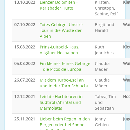
13.10.2022
Lienzer Dolomiten -
Kirsten,
Kle
Karlsbader Hütte
Christoph,
Sabine, Rolf
07.10.2022
Totes Gebirge: Unsere
Birgit und
Wa
Tour in die Wüste der
Harald
Alpen
15.08.2022
Prinz-Luitpold-Haus,
Ruth
Kle
Allgäuer Hochalpen
Jenniches
05.08.2022
Ein kleines feines Gebirge
Claudia
Wa
– die Picos de Europa
Mäder
26.07.2022
Mit dem Turbo-Esel an
Claudia
Wa
und in der Tarn Schlucht
Mäder
12.12.2021
Leichte Hochtouren in
Tabea, Tim
Hoc
Südtirol (Ahrntal und
und
Marmolata)
Sebastian
25.11.2021
Lieber beim Regen in den
Jenny
Jug
Bergen oder bei Sonne
Gehlen