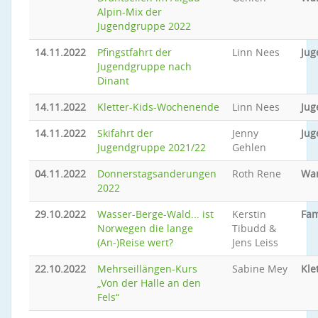
Alpin-Mix der
Jugendgruppe 2022
14.11.2022
Pfingstfahrt der
Linn Nees
Jug
Jugendgruppe nach
Dinant
14.11.2022
Kletter-Kids-Wochenende
Linn Nees
Jug
14.11.2022
Skifahrt der
Jenny
Jug
Jugendgruppe 2021/22
Gehlen
04.11.2022
Donnerstagsanderungen
Roth Rene
Wa
2022
29.10.2022
Wasser-Berge-Wald... ist
Kerstin
Fam
Norwegen die lange
Tibudd &
(An-)Reise wert?
Jens Leiss
22.10.2022
Mehrseillängen-Kurs
Sabine Mey
Kle
„Von der Halle an den
Fels“