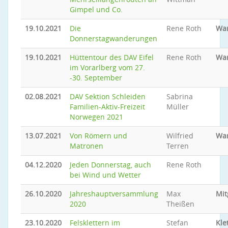
Gimpel und Co.
19.10.2021
Die
Rene Roth
Wa
Donnerstagwanderungen
19.10.2021
Hüttentour des DAV Eifel
Rene Roth
Wa
im Vorarlberg vom 27.
-30. September
02.08.2021
DAV Sektion Schleiden
Sabrina
Familien-Aktiv-Freizeit
Müller
Norwegen 2021
13.07.2021
Von Römern und
Wilfried
Wa
Matronen
Terren
04.12.2020
Jeden Donnerstag, auch
Rene Roth
bei Wind und Wetter
26.10.2020
Jahreshauptversammlung
Max
Mit
2020
Theißen
23.10.2020
Felsklettern im
Stefan
Kle