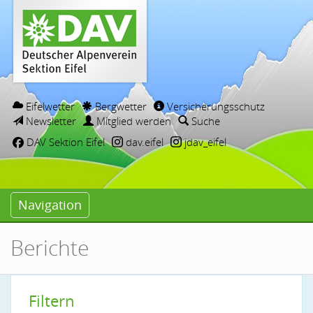
Eifelwetter
Bergwetter
Versicherungsschutz
Newsletter
Mitglied werden
Suche
DAV Sektion Eifel
dav.eifel
jdav_eifel
Navigation
Berichte
Filtern