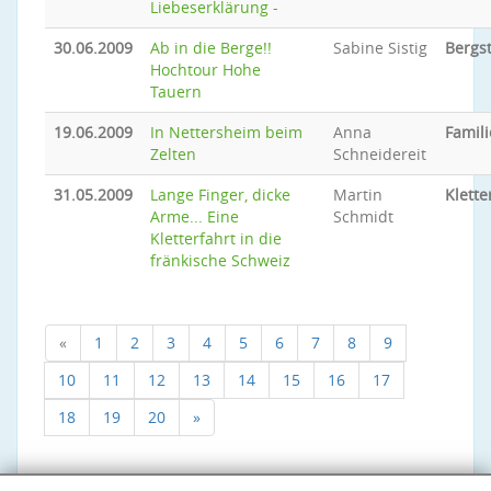
Liebeserklärung -
30.06.2009
Ab in die Berge!!
Sabine Sistig
Bergs
Hochtour Hohe
Tauern
19.06.2009
In Nettersheim beim
Anna
Famili
Zelten
Schneidereit
31.05.2009
Lange Finger, dicke
Martin
Klette
Arme... Eine
Schmidt
Kletterfahrt in die
fränkische Schweiz
«
1
2
3
4
5
6
7
8
9
10
11
12
13
14
15
16
17
18
19
20
»