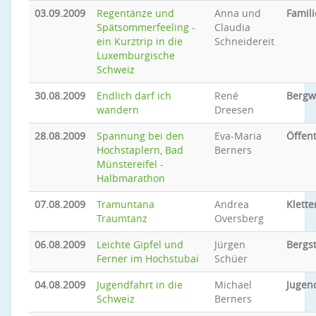
03.09.2009
Regentänze und
Anna und
Famili
Spätsommerfeeling -
Claudia
ein Kurztrip in die
Schneidereit
Luxemburgische
Schweiz
30.08.2009
Endlich darf ich
René
Bergw
wandern
Dreesen
28.08.2009
Spannung bei den
Eva-Maria
Öffent
Hochstaplern, Bad
Berners
Münstereifel -
Halbmarathon
07.08.2009
Tramuntana
Andrea
Klette
Traumtanz
Oversberg
06.08.2009
Leichte Gipfel und
Jürgen
Bergs
Ferner im Hochstubai
Schüer
04.08.2009
Jugendfahrt in die
Michael
Jugen
Schweiz
Berners