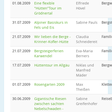
01.08.2009
Eine flexible
Elfriede
Bergw
"Hütten"Tour im
Hövel
Grödnertal
31.07.2009
Alpiner Basiskurs in
Sabine Pauls
Bergs
Fels und Eis
21.07.2009
Wir lieben die Berge -
Claudia
Famili
Krinner-Kofler-Hütte
Schneidereit
21.07.2009
Bergsteigerferien
Eva-Maria
Famili
Karwendel
Berners
17.07.2009
Hüttentour im Allgäu
Niklas und
Bergw
Manfred
Mäder
01.07.2009
Rosengarten 2009
Max
Klette
Theißen
30.06.2009
Gigantische Riesen
Sabine
Reiseb
zwischen sachten
Greifenhofer
Nebelschwaden -