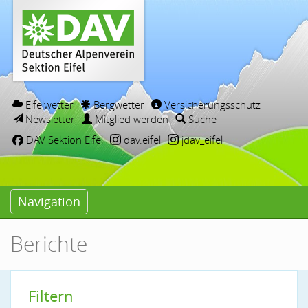
Eifelwetter
Bergwetter
Versicherungsschutz
Newsletter
Mitglied werden
Suche
DAV Sektion Eifel
dav.eifel
jdav_eifel
Navigation
Berichte
Filtern