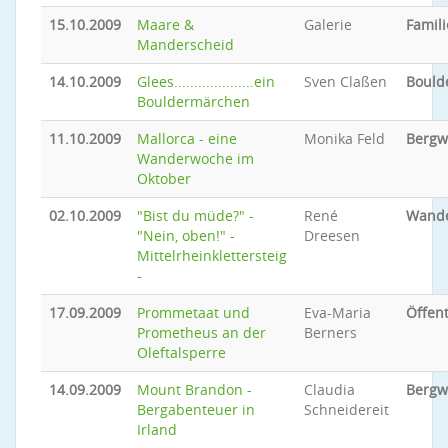
15.10.2009
Maare &
Galerie
Famili
Manderscheid
14.10.2009
Glees....................ein
Sven Claßen
Bould
Bouldermärchen
11.10.2009
Mallorca - eine
Monika Feld
Bergw
Wanderwoche im
Oktober
02.10.2009
"Bist du müde?" -
René
Wand
"Nein, oben!" -
Dreesen
Mittelrheinklettersteig
-
17.09.2009
Prommetaat und
Eva-Maria
Öffent
Prometheus an der
Berners
Oleftalsperre
14.09.2009
Mount Brandon -
Claudia
Bergw
Bergabenteuer in
Schneidereit
Irland