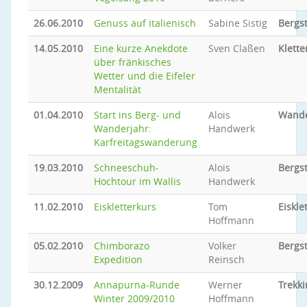
26.06.2010
Genuss auf italienisch
Sabine Sistig
Bergs
14.05.2010
Eine kurze Anekdote
Sven Claßen
Klette
über fränkisches
Wetter und die Eifeler
Mentalität
01.04.2010
Start ins Berg- und
Alois
Wand
Wanderjahr:
Handwerk
Karfreitagswanderung
19.03.2010
Schneeschuh-
Alois
Bergs
Hochtour im Wallis
Handwerk
11.02.2010
Eiskletterkurs
Tom
Eiskle
Hoffmann
05.02.2010
Chimborazo
Volker
Bergs
Expedition
Reinsch
30.12.2009
Annapurna-Runde
Werner
Trekki
Winter 2009/2010
Hoffmann