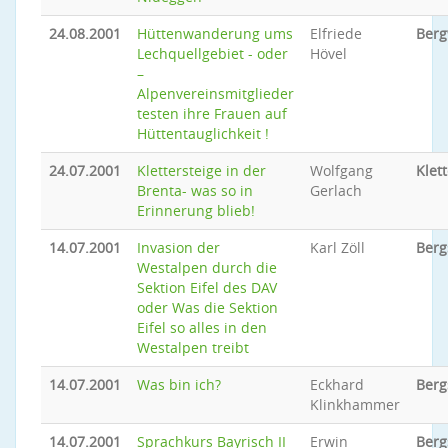
24.08.2001
Hüttenwanderung ums
Elfriede
Ber
Lechquellgebiet - oder
Hövel
–
Alpenvereinsmitglieder
testen ihre Frauen auf
Hüttentauglichkeit !
24.07.2001
Klettersteige in der
Wolfgang
Klet
Brenta- was so in
Gerlach
Erinnerung blieb!
14.07.2001
Invasion der
Karl Zöll
Berg
Westalpen durch die
Sektion Eifel des DAV
oder Was die Sektion
Eifel so alles in den
Westalpen treibt
14.07.2001
Was bin ich?
Eckhard
Berg
Klinkhammer
14.07.2001
Sprachkurs Bayrisch II
Erwin
Berg