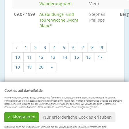
Wanderung wert
Vieth
09.07.1999
Ausbildungs- und
Stephan
Berg
Tourenwoche „Mont
Philipps
Blanc"
«
1
2
3
4
5
6
7
8
9
10
11
12
13
14
15
16
17
18
19
20
»
Cookies auf dav-eifel.de
Wir verwenden Cookies. Einige Cookies sind für die Funktionalität unserer Website unbedingt erforderlich.
Funktionale Cookies hingegen speichern technische Informationen, während Performance-Cookies die Browsing-
Daten verfolgen, um uns bei der Optimierung unserer Website zu helfen. Wir verwenden auch Drittanbieter-
Cookies von unseren Partnern. Diese werden in unserer Cookie-Einstellungen aufgeführt.
✓ Akzeptieren
Nur erforderliche Cookies erlauben
Klicken Sie oben auf "Akzeptieren", wenn Sie mit der Verwendung aller Cookies einverstanden sind.