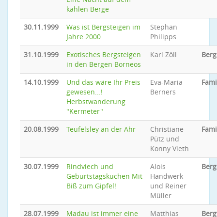
kahlen Berge
30.11.1999
Was ist Bergsteigen im
Stephan
Jahre 2000
Philipps
31.10.1999
Exotisches Bergsteigen
Karl Zöll
Berg
in den Bergen Borneos
14.10.1999
Und das wäre Ihr Preis
Eva-Maria
Fami
gewesen...!
Berners
Herbstwanderung
"Kermeter"
20.08.1999
Teufelsley an der Ahr
Christiane
Fami
Pütz und
Konny Vieth
30.07.1999
Rindviech und
Alois
Berg
Geburtstagskuchen Mit
Handwerk
Biß zum Gipfel!
und Reiner
Müller
28.07.1999
Madau ist immer eine
Matthias
Ber