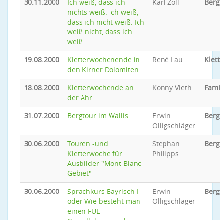
30.11.2000
Ich weiß, dass ich
Karl Zöll
Berg
nichts weiß. Ich weiß,
dass ich nicht weiß. Ich
weiß nicht, dass ich
weiß.
19.08.2000
Kletterwochenende in
René Lau
Klet
den Kirner Dolomiten
18.08.2000
Kletterwochende an
Konny Vieth
Fami
der Ahr
31.07.2000
Bergtour im Wallis
Erwin
Berg
Olligschläger
30.06.2000
Touren -und
Stephan
Berg
Kletterwoche für
Philipps
Ausbilder "Mont Blanc
Gebiet"
30.06.2000
Sprachkurs Bayrisch I
Erwin
Berg
oder Wie besteht man
Olligschläger
einen FÜL