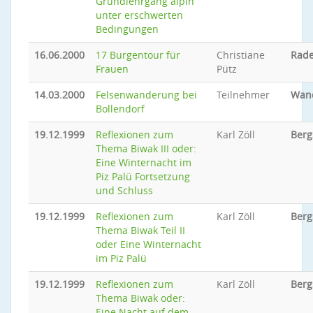
Grundlehrgang alpin
unter erschwerten
Bedingungen
16.06.2000
17 Burgentour für
Christiane
Rade
Frauen
Pütz
14.03.2000
Felsenwanderung bei
Teilnehmer
Wan
Bollendorf
19.12.1999
Reflexionen zum
Karl Zöll
Berg
Thema Biwak III oder:
Eine Winternacht im
Piz Palü Fortsetzung
und Schluss
19.12.1999
Reflexionen zum
Karl Zöll
Berg
Thema Biwak Teil II
oder Eine Winternacht
im Piz Palü
19.12.1999
Reflexionen zum
Karl Zöll
Berg
Thema Biwak oder:
Eine Nacht auf dem