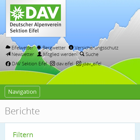
Eifelwetter
Bergwetter
Versicherungsschutz
Newsletter
Mitglied werden
Suche
DAV Sektion Eifel
dav.eifel
jdav_eifel
Navigation
Berichte
Filtern