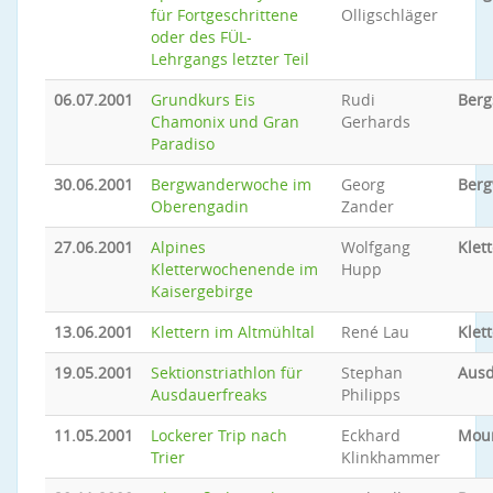
für Fortgeschrittene
Olligschläger
oder des FÜL-
Lehrgangs letzter Teil
06.07.2001
Grundkurs Eis
Rudi
Berg
Chamonix und Gran
Gerhards
Paradiso
30.06.2001
Bergwanderwoche im
Georg
Ber
Oberengadin
Zander
27.06.2001
Alpines
Wolfgang
Klet
Kletterwochenende im
Hupp
Kaisergebirge
13.06.2001
Klettern im Altmühltal
René Lau
Klet
19.05.2001
Sektionstriathlon für
Stephan
Ausd
Ausdauerfreaks
Philipps
11.05.2001
Lockerer Trip nach
Eckhard
Moun
Trier
Klinkhammer