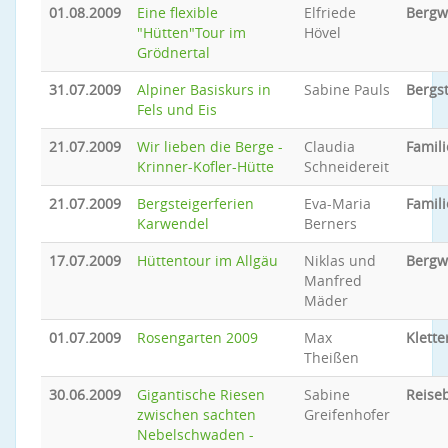
01.08.2009
Eine flexible
Elfriede
Bergw
"Hütten"Tour im
Hövel
Grödnertal
31.07.2009
Alpiner Basiskurs in
Sabine Pauls
Bergs
Fels und Eis
21.07.2009
Wir lieben die Berge -
Claudia
Famili
Krinner-Kofler-Hütte
Schneidereit
21.07.2009
Bergsteigerferien
Eva-Maria
Famili
Karwendel
Berners
17.07.2009
Hüttentour im Allgäu
Niklas und
Bergw
Manfred
Mäder
01.07.2009
Rosengarten 2009
Max
Klette
Theißen
30.06.2009
Gigantische Riesen
Sabine
Reiseb
zwischen sachten
Greifenhofer
Nebelschwaden -