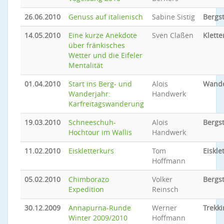
26.06.2010
Genuss auf italienisch
Sabine Sistig
Bergs
14.05.2010
Eine kurze Anekdote
Sven Claßen
Klette
über fränkisches
Wetter und die Eifeler
Mentalität
01.04.2010
Start ins Berg- und
Alois
Wand
Wanderjahr:
Handwerk
Karfreitagswanderung
19.03.2010
Schneeschuh-
Alois
Bergs
Hochtour im Wallis
Handwerk
11.02.2010
Eiskletterkurs
Tom
Eiskle
Hoffmann
05.02.2010
Chimborazo
Volker
Bergs
Expedition
Reinsch
30.12.2009
Annapurna-Runde
Werner
Trekki
Winter 2009/2010
Hoffmann