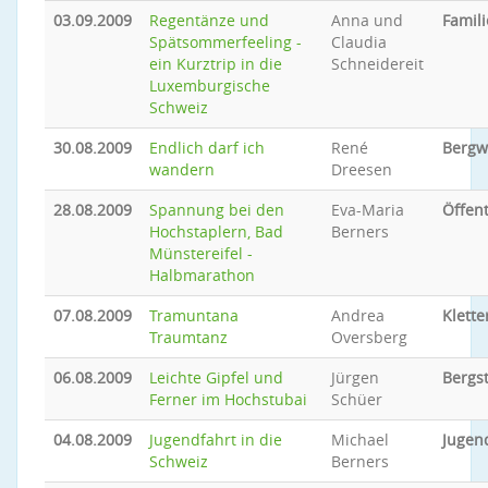
03.09.2009
Regentänze und
Anna und
Famili
Spätsommerfeeling -
Claudia
ein Kurztrip in die
Schneidereit
Luxemburgische
Schweiz
30.08.2009
Endlich darf ich
René
Bergw
wandern
Dreesen
28.08.2009
Spannung bei den
Eva-Maria
Öffent
Hochstaplern, Bad
Berners
Münstereifel -
Halbmarathon
07.08.2009
Tramuntana
Andrea
Klette
Traumtanz
Oversberg
06.08.2009
Leichte Gipfel und
Jürgen
Bergs
Ferner im Hochstubai
Schüer
04.08.2009
Jugendfahrt in die
Michael
Jugen
Schweiz
Berners