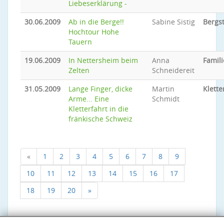
Liebeserklärung -
30.06.2009
Ab in die Berge!!
Sabine Sistig
Bergs
Hochtour Hohe
Tauern
19.06.2009
In Nettersheim beim
Anna
Famili
Zelten
Schneidereit
31.05.2009
Lange Finger, dicke
Martin
Klette
Arme... Eine
Schmidt
Kletterfahrt in die
fränkische Schweiz
«
1
2
3
4
5
6
7
8
9
10
11
12
13
14
15
16
17
18
19
20
»