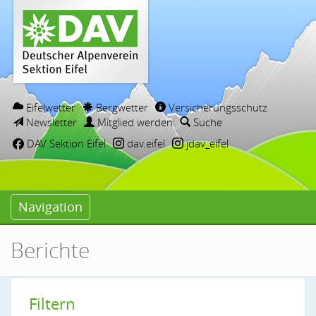
Eifelwetter
Bergwetter
Versicherungsschutz
Newsletter
Mitglied werden
Suche
DAV Sektion Eifel
dav.eifel
jdav_eifel
Navigation
Berichte
Filtern