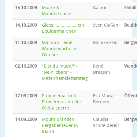
15.10.2009
Maare &
Galerie
Famili
Manderscheid
14.10.2009
Glees....................ein
Sven Claßen
Bould
Bouldermärchen
11.10.2009
Mallorca - eine
Monika Feld
Bergw
Wanderwoche im
Oktober
02.10.2009
"Bist du müde?" -
René
Wand
"Nein, oben!" -
Dreesen
Mittelrheinklettersteig
-
17.09.2009
Prommetaat und
Eva-Maria
Öffent
Prometheus an der
Berners
Oleftalsperre
14.09.2009
Mount Brandon -
Claudia
Bergw
Bergabenteuer in
Schneidereit
Irland