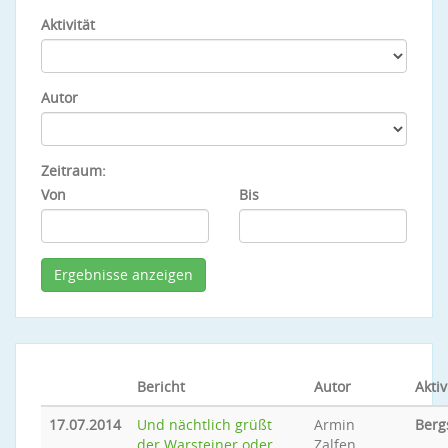
Aktivität
Autor
Zeitraum:
Von
Bis
Bericht
Autor
Aktiv
17.07.2014
Und nächtlich grüßt
Armin
Berg
der Warsteiner oder
Zalfen