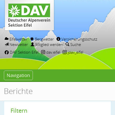
Eifelwetter
Bergwetter
Versicherungsschutz
Newsletter
Mitglied werden
Suche
DAV Sektion Eifel
dav.eifel
jdav_eifel
Navigation
Berichte
Filtern