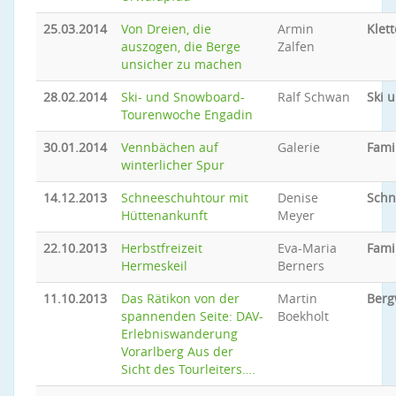
25.03.2014
Von Dreien, die
Armin
Klet
auszogen, die Berge
Zalfen
unsicher zu machen
28.02.2014
Ski- und Snowboard-
Ralf Schwan
Ski 
Tourenwoche Engadin
30.01.2014
Vennbächen auf
Galerie
Fami
winterlicher Spur
14.12.2013
Schneeschuhtour mit
Denise
Schn
Hüttenankunft
Meyer
22.10.2013
Herbstfreizeit
Eva-Maria
Fami
Hermeskeil
Berners
11.10.2013
Das Rätikon von der
Martin
Ber
spannenden Seite: DAV-
Boekholt
Erlebniswanderung
Vorarlberg Aus der
Sicht des Tourleiters….