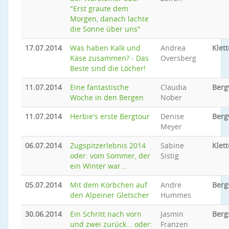
"Erst graute dem
Morgen, danach lachte
die Sonne über uns"
17.07.2014
Was haben Kalk und
Andrea
Klet
Käse zusammen? - Das
Oversberg
Beste sind die Löcher!
11.07.2014
Eine fantastische
Claudia
Ber
Woche in den Bergen
Nober
11.07.2014
Herbie's erste Bergtour
Denise
Ber
Meyer
06.07.2014
Zugspitzerlebnis 2014
Sabine
Klett
oder: vom Sommer, der
Sistig
ein Winter war...
05.07.2014
Mit dem Körbchen auf
Andre
Berg
den Alpeiner Gletscher
Hummes
30.06.2014
Ein Schritt nach vorn
Jasmin
Berg
und zwei zurück... oder:
Franzen