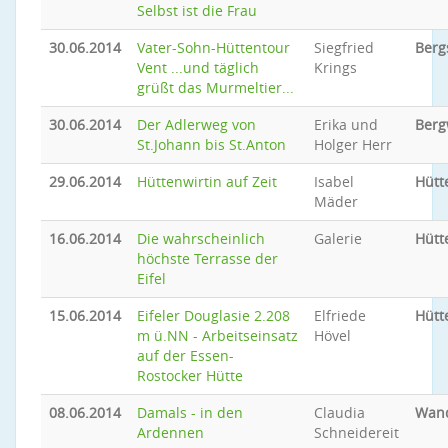
Selbst ist die Frau
30.06.2014
Vater-Sohn-Hüttentour
Siegfried
Berg
Vent ...und täglich
Krings
grüßt das Murmeltier...
30.06.2014
Der Adlerweg von
Erika und
Ber
St.Johann bis St.Anton
Holger Herr
29.06.2014
Hüttenwirtin auf Zeit
Isabel
Hütt
Mäder
16.06.2014
Die wahrscheinlich
Galerie
Hütt
höchste Terrasse der
Eifel
15.06.2014
Eifeler Douglasie 2.208
Elfriede
Hütt
m ü.NN - Arbeitseinsatz
Hövel
auf der Essen-
Rostocker Hütte
08.06.2014
Damals - in den
Claudia
Wan
Ardennen
Schneidereit