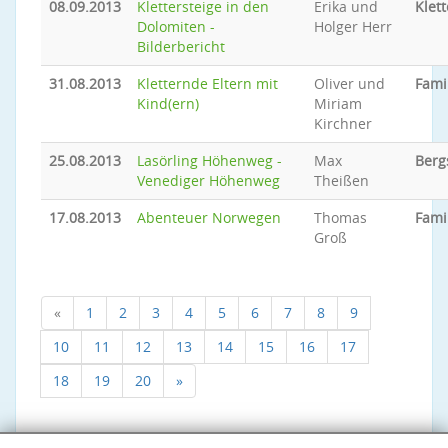
08.09.2013
Klettersteige in den
Erika und
Klett
Dolomiten -
Holger Herr
Bilderbericht
31.08.2013
Kletternde Eltern mit
Oliver und
Fami
Kind(ern)
Miriam
Kirchner
25.08.2013
Lasörling Höhenweg -
Max
Berg
Venediger Höhenweg
Theißen
17.08.2013
Abenteuer Norwegen
Thomas
Fami
Groß
«
1
2
3
4
5
6
7
8
9
10
11
12
13
14
15
16
17
18
19
20
»