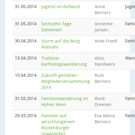
31.05.2014
Jugend im Aufwind
Anne
Juge
Berners
31.05.2014
Sechzehn Tage
Annemie
Fami
Dolomiten
Jansen
30.04.2014
Sturm auf die Burg
Anke Friedl
Fami
Altenahr
13.04.2014
Tradition
Alois
Wan
Karfreitagswanderung
Handwerk
10.04.2014
Zukunft gestalten -
Rudi
Mitgliederversammlung
Berners
2014
31.03.2014
Familienwanderung im
René
Fami
Hohen Venn
Dreesen
29.03.2014
Familien auf
Eva-Maria
Fami
verschlungenem
Berners
Rockenburger
Urwaldpfad