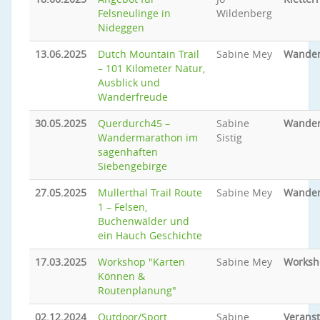
Felsneulinge in
Wildenberg
Nideggen
13.06.2025
Dutch Mountain Trail
Sabine Mey
Wande
– 101 Kilometer Natur,
Ausblick und
Wanderfreude
30.05.2025
Querdurch45 –
Sabine
Wande
Wandermarathon im
Sistig
sagenhaften
Siebengebirge
27.05.2025
Mullerthal Trail Route
Sabine Mey
Wande
1 – Felsen,
Buchenwälder und
ein Hauch Geschichte
17.03.2025
Workshop "Karten
Sabine Mey
Worksh
Können &
Routenplanung"
02.12.2024
Outdoor/Sport
Sabine
Veranst