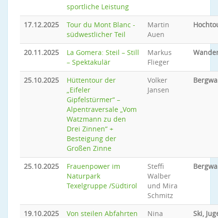
sportliche Leistung
17.12.2025
Tour du Mont Blanc -
Martin
Hochto
südwestlicher Teil
Auen
20.11.2025
La Gomera: Steil – Still
Markus
Wande
– Spektakulär
Flieger
25.10.2025
Hüttentour der
Volker
Bergwa
„Eifeler
Jansen
Gipfelstürmer“ –
Alpentraversale „Vom
Watzmann zu den
Drei Zinnen“ +
Besteigung der
Großen Zinne
25.10.2025
Frauenpower im
Steffi
Bergwa
Naturpark
Walber
Texelgruppe /Südtirol
und Mira
Schmitz
19.10.2025
Von steilen Abfahrten
Nina
Ski, Ju