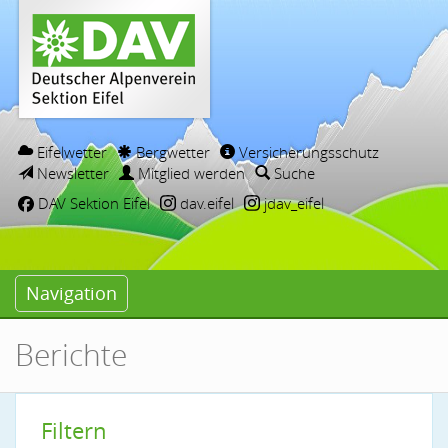
Eifelwetter
Bergwetter
Versicherungsschutz
Newsletter
Mitglied werden
Suche
DAV Sektion Eifel
dav.eifel
jdav_eifel
Navigation
Berichte
Filtern