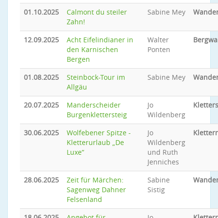
01.10.2025
Calmont du steiler
Sabine Mey
Wande
Zahn!
12.09.2025
Acht Eifelindianer in
Walter
Bergwa
den Karnischen
Ponten
Bergen
01.08.2025
Steinbock-Tour im
Sabine Mey
Wande
Allgäu
20.07.2025
Manderscheider
Jo
Kletter
Burgenklettersteig
Wildenberg
30.06.2025
Wolfebener Spitze -
Jo
Kletter
Kletterurlaub „De
Wildenberg
Luxe“
und Ruth
Jenniches
28.06.2025
Zeit für Märchen:
Sabine
Wande
Sagenweg Dahner
Sistig
Felsenland
18.06.2025
Angebot für
Jo
Kletter