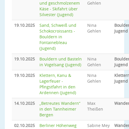
und geschmolzenem
Gehlen
Käse - Skifahrt über
Silvester (Jugend)
19.10.2025
Sand, Schweiß und
Nina
Boulder
Schokocroissants -
Gehlen
Jugend
Bouldern in
Fontainebleau
(Jugend)
19.10.2025
Bouldern und Basteln
Nina
Boulder
in Vogelsang (Jugend)
Gehlen
Jugend
19.10.2025
Klettern, Kanu &
Nina
Klettern
Lagerfeuer -
Gehlen
Jugend
Pfingstfahrt in den
Ardennen (Jugend)
14.10.2025
„Betreutes Wandern“
Max
Wande
in den Tannheimer
Theißen
Bergen
02.10.2025
Berliner Höhenweg
Sabine Mey
Wande