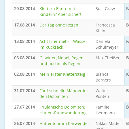
20.08.2014
Klettern Eltern mit
Susi Graw
F
Kindern? Aber sicher!
17.08.2014
Der Tag ohne Regen
Francesca
B
Klein
13.08.2014
Acht Liter mehr - Wasser
Daniela
F
im Rucksack
Schulmeyer
06.08.2014
Gewitter, Nebel, Regen
Max Theißen
B
und nochmals Regen
02.08.2014
Mein erster Klettersteig
Bianca
K
Berners
31.07.2014
Fünf schnelle Männer in
Walter
B
den Dolomiten
Ponten
27.07.2014
Friulanische Dolomiten:
Familie
B
Hütten-Rundwanderung
Isenmann
26.07.2014
Hüttentour im Karwendel
Niklas Mäder
B