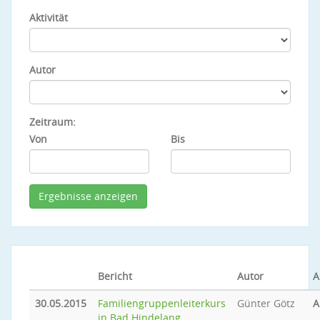
Aktivität
Autor
Zeitraum:
Von
Bis
Bericht
Autor
A
30.05.2015
Familiengruppenleiterkurs
Günter Götz
A
in Bad Hindelang