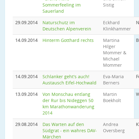
Sommerfeeling im
Sistig
Sauerland
29.09.2014
Naturschutz im
Eckhard
N
Deutschen Alpenverein
Klinkhammer
14.09.2014
Hinterm Gotthard rechts
Martina
B
Hilger
Mommer &
Michael
Mommer
14.09.2014
Schlanker geht's auch!
Eva-Maria
F
Austausch Eifel-Hochwald
Berners
13.09.2014
Von Monschau entlang
Martin
W
der Rur bis Nideggen 50
Boekholt
km Marathonwanderung
2014
29.08.2014
Das Warten auf den
Andrea
K
Südgrat - ein wahres DAV-
Oversberg
Märchen