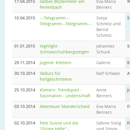
17.04.2015
Gelbes Blütenmeer am
Eva-Maria
W
Perlenbach
Berners
10.04.2015
---Telegramm---
Sonja
S
Telegramm---Telegramm---
Schmitz und
Bernd
Schmitz
01.01.2015
Highlight
Johannes
S
Schneeschuhbergsteigen
Schuck
29.11.2014
Jugend: Klettern
Galerie
K
30.10.2014
Skikurs für
Ralf Schwan
A
Fortgeschrittene
25.10.2014
Klettern: Trendsport -
Anne
J
Faszination - Leidenschaft
Berners
03.10.2014
Abenteuer Manderscheid
Eva-Maria
F
Berners
02.10.2014
Petit Suisse und die
Sabine Sistig
F
"Grüne Hölle" -
und Simon