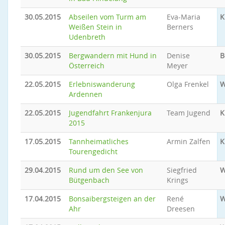
30.05.2015
Abseilen vom Turm am
Eva-Maria
K
Weißen Stein in
Berners
Udenbreth
30.05.2015
Bergwandern mit Hund in
Denise
B
Österreich
Meyer
22.05.2015
Erlebniswanderung
Olga Frenkel
W
Ardennen
22.05.2015
Jugendfahrt Frankenjura
Team Jugend
K
2015
17.05.2015
Tannheimatliches
Armin Zalfen
K
Tourengedicht
29.04.2015
Rund um den See von
Siegfried
W
Bütgenbach
Krings
17.04.2015
Bonsaibergsteigen an der
René
W
Ahr
Dreesen