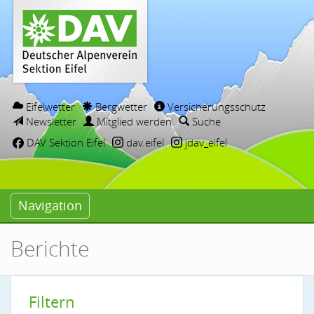
Eifelwetter
Bergwetter
Versicherungsschutz
Newsletter
Mitglied werden
Suche
DAV Sektion Eifel
dav.eifel
jdav_eifel
Navigation
Berichte
Filtern