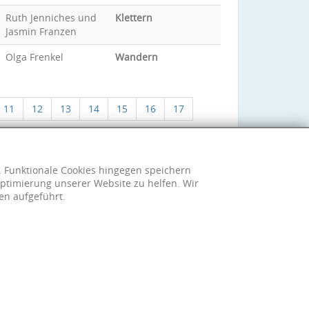
Ruth Jenniches und
Klettern
Jasmin Franzen
Olga Frenkel
Wandern
11
12
13
14
15
16
17
h. Funktionale Cookies hingegen speichern
ptimierung unserer Website zu helfen. Wir
en aufgeführt.
sum
|
Datenschutzerklärung
|
Cookie-Einstellungen