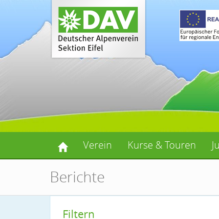
Verein
Kurse & Touren
J
Berichte
Filtern