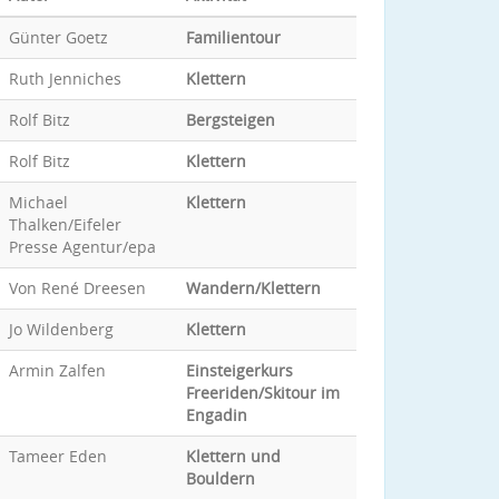
Günter Goetz
Familientour
Ruth Jenniches
Klettern
Rolf Bitz
Bergsteigen
Rolf Bitz
Klettern
Michael
Klettern
Thalken/Eifeler
Presse Agentur/epa
Von René Dreesen
Wandern/Klettern
Jo Wildenberg
Klettern
Armin Zalfen
Einsteigerkurs
Freeriden/Skitour im
Engadin
Tameer Eden
Klettern und
Bouldern