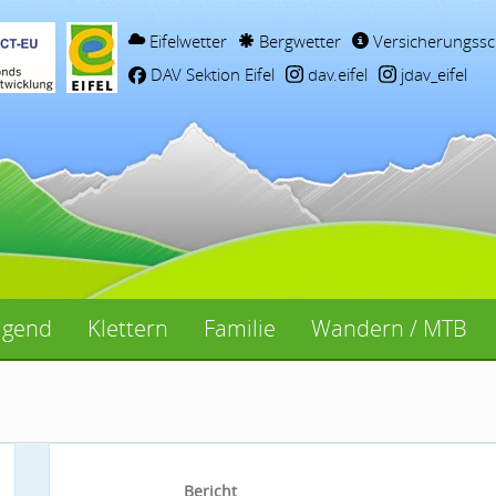
Eifelwetter
Bergwetter
Versicherungssc
DAV Sektion Eifel
dav.eifel
jdav_eifel
ugend
Klettern
Familie
Wandern / MTB
Bericht