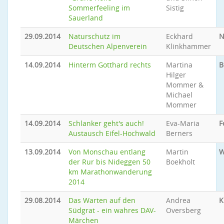
Sommerfeeling im
Sistig
Sauerland
29.09.2014
Naturschutz im
Eckhard
N
Deutschen Alpenverein
Klinkhammer
14.09.2014
Hinterm Gotthard rechts
Martina
B
Hilger
Mommer &
Michael
Mommer
14.09.2014
Schlanker geht's auch!
Eva-Maria
F
Austausch Eifel-Hochwald
Berners
13.09.2014
Von Monschau entlang
Martin
W
der Rur bis Nideggen 50
Boekholt
km Marathonwanderung
2014
29.08.2014
Das Warten auf den
Andrea
K
Südgrat - ein wahres DAV-
Oversberg
Märchen