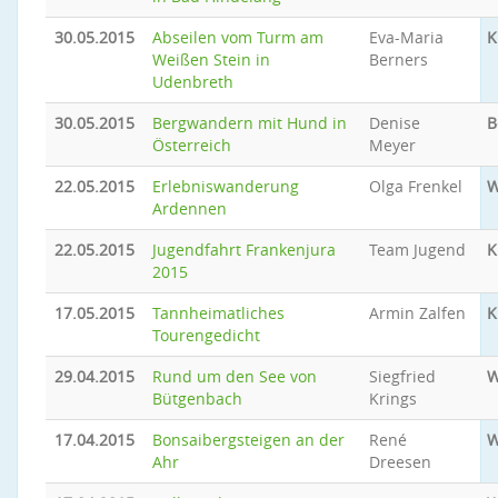
30.05.2015
Abseilen vom Turm am
Eva-Maria
K
Weißen Stein in
Berners
Udenbreth
30.05.2015
Bergwandern mit Hund in
Denise
B
Österreich
Meyer
22.05.2015
Erlebniswanderung
Olga Frenkel
W
Ardennen
22.05.2015
Jugendfahrt Frankenjura
Team Jugend
K
2015
17.05.2015
Tannheimatliches
Armin Zalfen
K
Tourengedicht
29.04.2015
Rund um den See von
Siegfried
W
Bütgenbach
Krings
17.04.2015
Bonsaibergsteigen an der
René
W
Ahr
Dreesen