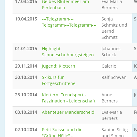
17.04.2015
Gelbes Blütenmeer am
Eva-Maria
W
Perlenbach
Berners
10.04.2015
---Telegramm---
Sonja
S
Telegramm---Telegramm---
Schmitz und
Bernd
Schmitz
01.01.2015
Highlight
Johannes
S
Schneeschuhbergsteigen
Schuck
29.11.2014
Jugend: Klettern
Galerie
K
30.10.2014
Skikurs für
Ralf Schwan
A
Fortgeschrittene
25.10.2014
Klettern: Trendsport -
Anne
J
Faszination - Leidenschaft
Berners
03.10.2014
Abenteuer Manderscheid
Eva-Maria
F
Berners
02.10.2014
Petit Suisse und die
Sabine Sistig
F
"Grüne Hölle" -
und Simon