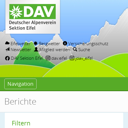
Eifelwetter
Bergwetter
Versicherungsschutz
Newsletter
Mitglied werden
Suche
DAV Sektion Eifel
dav.eifel
jdav_eifel
Navigation
Berichte
Filtern