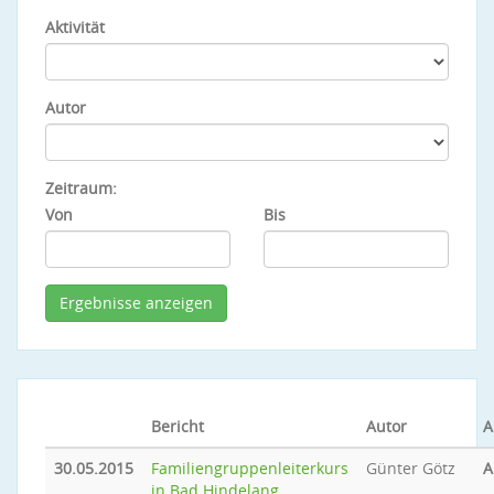
Aktivität
Autor
Zeitraum:
Von
Bis
Bericht
Autor
A
30.05.2015
Familiengruppenleiterkurs
Günter Götz
A
in Bad Hindelang