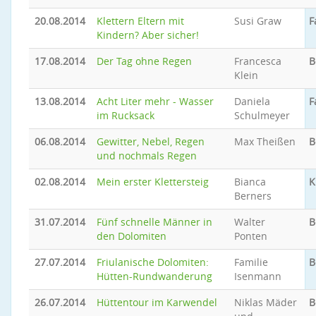
20.08.2014
Klettern Eltern mit
Susi Graw
F
Kindern? Aber sicher!
17.08.2014
Der Tag ohne Regen
Francesca
B
Klein
13.08.2014
Acht Liter mehr - Wasser
Daniela
F
im Rucksack
Schulmeyer
06.08.2014
Gewitter, Nebel, Regen
Max Theißen
B
und nochmals Regen
02.08.2014
Mein erster Klettersteig
Bianca
K
Berners
31.07.2014
Fünf schnelle Männer in
Walter
B
den Dolomiten
Ponten
27.07.2014
Friulanische Dolomiten:
Familie
B
Hütten-Rundwanderung
Isenmann
26.07.2014
Hüttentour im Karwendel
Niklas Mäder
B