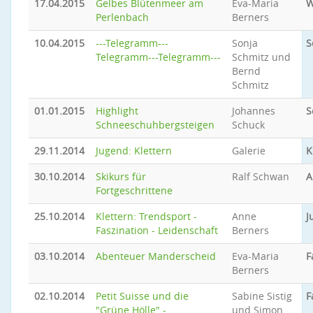
17.04.2015
Gelbes Blütenmeer am
Eva-Maria
W
Perlenbach
Berners
10.04.2015
---Telegramm---
Sonja
S
Telegramm---Telegramm---
Schmitz und
Bernd
Schmitz
01.01.2015
Highlight
Johannes
S
Schneeschuhbergsteigen
Schuck
29.11.2014
Jugend: Klettern
Galerie
K
30.10.2014
Skikurs für
Ralf Schwan
A
Fortgeschrittene
25.10.2014
Klettern: Trendsport -
Anne
J
Faszination - Leidenschaft
Berners
03.10.2014
Abenteuer Manderscheid
Eva-Maria
F
Berners
02.10.2014
Petit Suisse und die
Sabine Sistig
F
"Grüne Hölle" -
und Simon