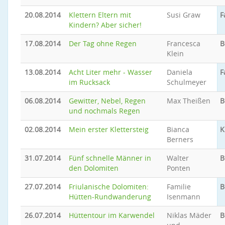
20.08.2014
Klettern Eltern mit
Susi Graw
F
Kindern? Aber sicher!
17.08.2014
Der Tag ohne Regen
Francesca
B
Klein
13.08.2014
Acht Liter mehr - Wasser
Daniela
F
im Rucksack
Schulmeyer
06.08.2014
Gewitter, Nebel, Regen
Max Theißen
B
und nochmals Regen
02.08.2014
Mein erster Klettersteig
Bianca
K
Berners
31.07.2014
Fünf schnelle Männer in
Walter
B
den Dolomiten
Ponten
27.07.2014
Friulanische Dolomiten:
Familie
B
Hütten-Rundwanderung
Isenmann
26.07.2014
Hüttentour im Karwendel
Niklas Mäder
B