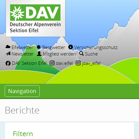
Eifelwetter
Bergwetter
Versicherungsschutz
Newsletter
Mitglied werden
Suche
DAV Sektion Eifel
dav.eifel
jdav_eifel
Navigation
Berichte
Filtern