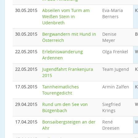
30.05.2015
Abseilen vom Turm am
Eva-Maria
K
Weißen Stein in
Berners
Udenbreth
30.05.2015
Bergwandern mit Hund in
Denise
B
Österreich
Meyer
22.05.2015
Erlebniswanderung
Olga Frenkel
W
Ardennen
22.05.2015
Jugendfahrt Frankenjura
Team Jugend
K
2015
17.05.2015
Tannheimatliches
Armin Zalfen
K
Tourengedicht
29.04.2015
Rund um den See von
Siegfried
W
Bütgenbach
Krings
17.04.2015
Bonsaibergsteigen an der
René
W
Ahr
Dreesen