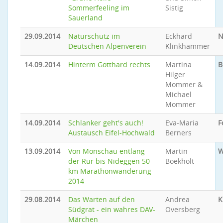
Sommerfeeling im
Sistig
Sauerland
29.09.2014
Naturschutz im
Eckhard
N
Deutschen Alpenverein
Klinkhammer
14.09.2014
Hinterm Gotthard rechts
Martina
B
Hilger
Mommer &
Michael
Mommer
14.09.2014
Schlanker geht's auch!
Eva-Maria
F
Austausch Eifel-Hochwald
Berners
13.09.2014
Von Monschau entlang
Martin
W
der Rur bis Nideggen 50
Boekholt
km Marathonwanderung
2014
29.08.2014
Das Warten auf den
Andrea
K
Südgrat - ein wahres DAV-
Oversberg
Märchen