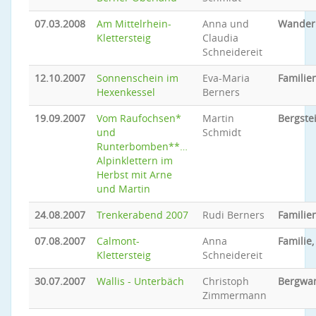
07.03.2008
Am Mittelrhein-
Anna und
Wander
Klettersteig
Claudia
Schneidereit
12.10.2007
Sonnenschein im
Eva-Maria
Familien
Hexenkessel
Berners
19.09.2007
Vom Raufochsen*
Martin
Bergste
und
Schmidt
Runterbomben**…
Alpinklettern im
Herbst mit Arne
und Martin
24.08.2007
Trenkerabend 2007
Rudi Berners
Familien
07.08.2007
Calmont-
Anna
Familie,
Klettersteig
Schneidereit
30.07.2007
Wallis - Unterbäch
Christoph
Bergwa
Zimmermann