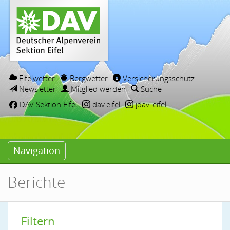
Eifelwetter
Bergwetter
Versicherungsschutz
Newsletter
Mitglied werden
Suche
DAV Sektion Eifel
dav.eifel
jdav_eifel
Navigation
Berichte
Filtern