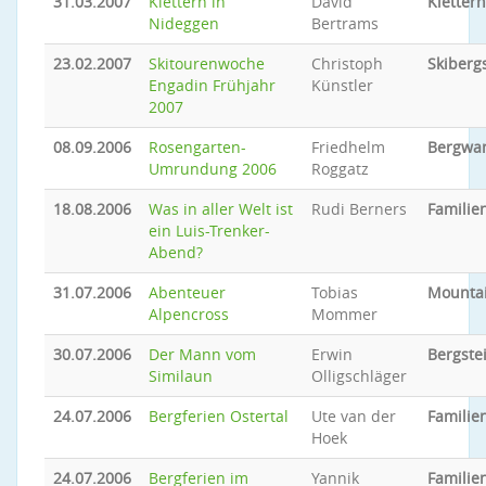
31.03.2007
Klettern in
David
Klettern
Nideggen
Bertrams
23.02.2007
Skitourenwoche
Christoph
Skiberg
Engadin Frühjahr
Künstler
2007
08.09.2006
Rosengarten-
Friedhelm
Bergwa
Umrundung 2006
Roggatz
18.08.2006
Was in aller Welt ist
Rudi Berners
Familien
ein Luis-Trenker-
Abend?
31.07.2006
Abenteuer
Tobias
Mounta
Alpencross
Mommer
30.07.2006
Der Mann vom
Erwin
Bergste
Similaun
Olligschläger
24.07.2006
Bergferien Ostertal
Ute van der
Familien
Hoek
24.07.2006
Bergferien im
Yannik
Familien