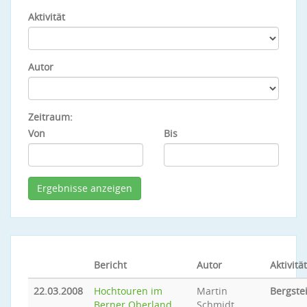
Aktivität
Autor
Zeitraum:
Von
Bis
Bericht
Autor
Aktivität
22.03.2008
Hochtouren im
Martin
Bergste
Berner Oberland
Schmidt