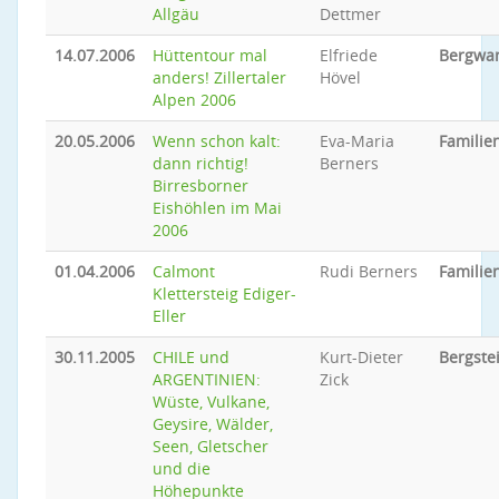
Allgäu
Dettmer
14.07.2006
Hüttentour mal
Elfriede
Bergwa
anders! Zillertaler
Hövel
Alpen 2006
20.05.2006
Wenn schon kalt:
Eva-Maria
Famili
dann richtig!
Berners
Birresborner
Eishöhlen im Mai
2006
01.04.2006
Calmont
Rudi Berners
Famili
Klettersteig Ediger-
Eller
30.11.2005
CHILE und
Kurt-Dieter
Bergste
ARGENTINIEN:
Zick
Wüste, Vulkane,
Geysire, Wälder,
Seen, Gletscher
und die
Höhepunkte