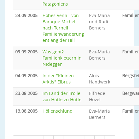
Patagoniens
24.09.2005
Hohes Venn - von
Eva-Maria
Famili
Baraque Michel
und Rudi
nach Ternell
Berners
Familienwanderung
entlang der Hill
09.09.2005
Was geht?
Eva-Maria
Familie
Familienklettern in
Berners
Nideggen
04.09.2005
In der "Kleinen
Alois
Bergste
Arktis" Elbrus
Handwerk
23.08.2005
Im Land der Trolle
Elfriede
Bergwa
von Hütte zu Hütte
Hövel
13.08.2005
Höllenschlund
Eva-Maria
Famili
Berners