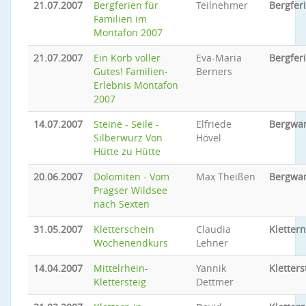
21.07.2007
Bergferien für
Teilnehmer
Bergfer
Familien im
Montafon 2007
21.07.2007
Ein Korb voller
Eva-Maria
Bergfer
Gutes! Familien-
Berners
Erlebnis Montafon
2007
14.07.2007
Steine - Seile -
Elfriede
Bergwa
Silberwurz Von
Hövel
Hütte zu Hütte
20.06.2007
Dolomiten - Vom
Max Theißen
Bergwa
Pragser Wildsee
nach Sexten
31.05.2007
Kletterschein
Claudia
Klettern
Wochenendkurs
Lehner
14.04.2007
Mittelrhein-
Yannik
Kletters
Klettersteig
Dettmer