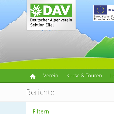
Verein
Kurse & Touren
J
Berichte
Filtern