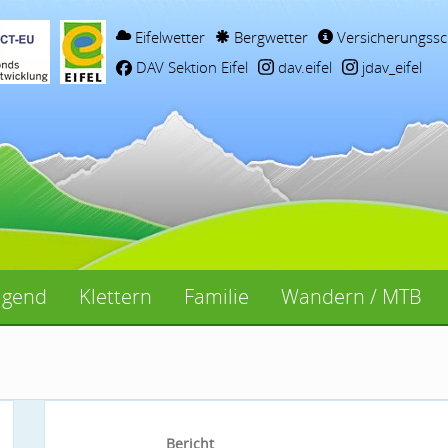
Eifelwetter
Bergwetter
Versicherungssc
DAV Sektion Eifel
dav.eifel
jdav_eifel
ugend
Klettern
Familie
Wandern / MTB
Bericht