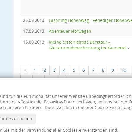
25.08.2013
Lasörling Höhenweg - Venediger Höhenw
17.08.2013
Abenteuer Norwegen
15.08.2013
Meine erste richtige Bergtour -
Glockturmüberschreitung im Kaunertal -
«
1
2
3
4
5
6
7
8
9
10
18
19
20
»
sind für die Funktionalität unserer Website unbedingt erforderlic
formance-Cookies die Browsing-Daten verfolgen, um uns bei der O
von unseren Partnern. Diese werden in unserer Cookie-Einstellung
Cookies erlauben
nn Sie mit der Verwendung aller Cookies einverstanden sind.