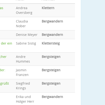
as
Andrea
Klettern
Oversberg
Claudia
Bergwandern
Nober
Denise Meyer
Bergwandern
 der ein
Sabine Sistig
Klettersteig
cher
Andre
Bergsteigen
Hummes
der:
Jasmin
Bergsteigen
Franzen
 grüßt
Siegfried
Bergsteigen
Krings
Erika und
Bergwandern
Holger Herr