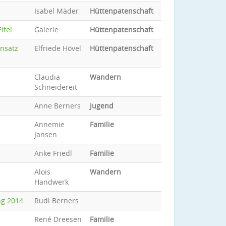
Isabel Mäder
Hüttenpatenschaft
ifel
Galerie
Hüttenpatenschaft
insatz
Elfriede Hövel
Hüttenpatenschaft
Claudia
Wandern
Schneidereit
Anne Berners
Jugend
Annemie
Familie
Jansen
Anke Friedl
Familie
Alois
Wandern
Handwerk
ng 2014
Rudi Berners
René Dreesen
Familie