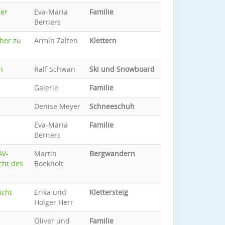
ger
Eva-Maria
Familie
Berners
cher zu
Armin Zalfen
Klettern
n
Ralf Schwan
Ski und Snowboard
Galerie
Familie
Denise Meyer
Schneeschuh
Eva-Maria
Familie
Berners
AV-
Martin
Bergwandern
cht des
Boekholt
icht
Erika und
Klettersteig
Holger Herr
Oliver und
Familie