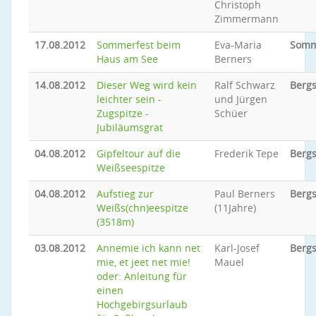
Christoph
Zimmermann
17.08.2012
Sommerfest beim
Eva-Maria
Somm
Haus am See
Berners
14.08.2012
Dieser Weg wird kein
Ralf Schwarz
Bergs
leichter sein -
und Jürgen
Zugspitze -
Schüer
Jubiläumsgrat
04.08.2012
Gipfeltour auf die
Frederik Tepe
Bergs
Weißseespitze
04.08.2012
Aufstieg zur
Paul Berners
Bergs
Weißs(chn)eespitze
(11Jahre)
(3518m)
03.08.2012
Annemie ich kann net
Karl-Josef
Bergs
mie, et jeet net mie!
Mauel
oder: Anleitung für
einen
Hochgebirgsurlaub