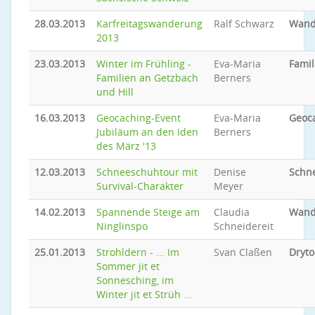
28.03.2013
Karfreitagswanderung
Ralf Schwarz
Wand
2013
23.03.2013
Winter im Frühling -
Eva-Maria
Famil
Familien an Getzbach
Berners
und Hill
16.03.2013
Geocaching-Event
Eva-Maria
Geoc
Jubiläum an den Iden
Berners
des März '13
12.03.2013
Schneeschuhtour mit
Denise
Schn
Survival-Charakter
Meyer
14.02.2013
Spannende Steige am
Claudia
Wand
Ninglinspo
Schneidereit
25.01.2013
Strohldern - ... Im
Svan Claßen
Dryto
Sommer jit et
Sonnesching, im
Winter jit et Strüh ...