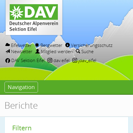
Eifelwetter
Bergwetter
Versicherungsschutz
Newsletter
Mitglied werden
Suche
DAV Sektion Eifel
dav.eifel
jdav_eifel
Navigation
Berichte
Filtern