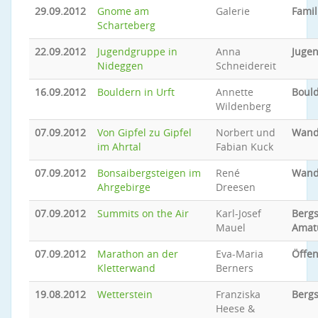
29.09.2012
Gnome am
Galerie
Famil
Scharteberg
22.09.2012
Jugendgruppe in
Anna
Jugen
Nideggen
Schneidereit
16.09.2012
Bouldern in Urft
Annette
Boul
Wildenberg
07.09.2012
Von Gipfel zu Gipfel
Norbert und
Wand
im Ahrtal
Fabian Kuck
07.09.2012
Bonsaibergsteigen im
René
Wand
Ahrgebirge
Dreesen
07.09.2012
Summits on the Air
Karl-Josef
Bergs
Mauel
Amat
07.09.2012
Marathon an der
Eva-Maria
Öffen
Kletterwand
Berners
19.08.2012
Wetterstein
Franziska
Bergs
Heese &