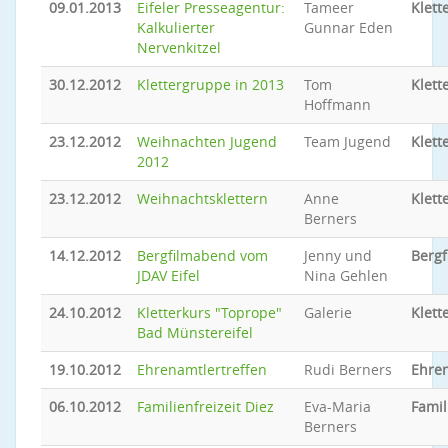
09.01.2013
Eifeler Presseagentur:
Tameer
Klett
Kalkulierter
Gunnar Eden
Nervenkitzel
30.12.2012
Klettergruppe in 2013
Tom
Klett
Hoffmann
23.12.2012
Weihnachten Jugend
Team Jugend
Klett
2012
23.12.2012
Weihnachtsklettern
Anne
Klett
Berners
14.12.2012
Bergfilmabend vom
Jenny und
Berg
JDAV Eifel
Nina Gehlen
24.10.2012
Kletterkurs "Toprope"
Galerie
Klett
Bad Münstereifel
19.10.2012
Ehrenamtlertreffen
Rudi Berners
Ehren
06.10.2012
Familienfreizeit Diez
Eva-Maria
Famil
Berners