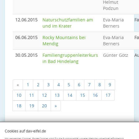
Helmut
Podzun
12.06.2015
Naturschutzfamilien am
Eva-Maria
Fa
und im Krater
Berners
06.06.2015
Rocky Mountains bei
Eva-Maria
Fa
Mendig
Berners
30.05.2015
Familiengruppenleiterkurs
Günter Götz
A
in Bad Hindelang
«
1
2
3
4
5
6
7
8
9
10
11
12
13
14
15
16
17
18
19
20
»
Cookies auf dav-eifel.de
Wir verwenden Cookies. Einige Cookies sind für die Funktionalität unserer Website unbedingt erforderlich.