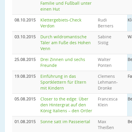
Familie und Fußball unter
einen Hut
08.10.2015
Klettergebiets-Check
Rudi
Kl
Verdon
Berners
03.10.2015
Durch wildromantische
Sabine
W
Täler am Fuße des Hohen
Sistig
Venn
25.08.2015
Drei Zinnen und sechs
Walter
Be
Freunde
Ponten
19.08.2015
Einführung in das
Clemens
Fa
Sportklettern für Eltern
Lehmann-
mit Kindern
Dronke
05.08.2015
Closer to the edge: Über
Francesca
Be
den Hintergrat auf den
Klein
König Italiens – den Ortler
01.08.2015
Sonne satt im Passeiertal
Max
B
Theißen