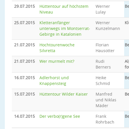
29.07.2015
Hüttentour auf höchstem
Werner
B
Niveau
Lulay
25.07.2015
Kletteranfänger
Werner
Kl
unterwegs im Montserrat-
Kunzelmann
Gebirge in Katalonien
21.07.2015
Hochtourenwoche
Florian
Be
Silvretta
Hausotter
21.07.2015
Wer murmelt mit?
Rudi
Al
Berners
fo
16.07.2015
Adlerhorst und
Heike
Be
Knappensteig
Schmid
15.07.2015
Hüttentour Wilder Kaiser
Manfred
Be
und Niklas
Mäder
14.07.2015
Der verbo(r)gene See
Frank
Be
Rohrbach