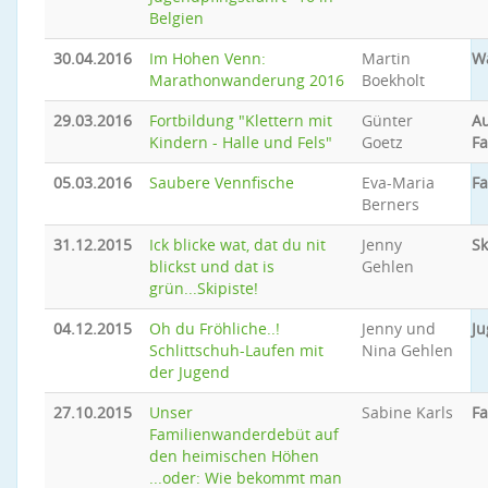
Belgien
30.04.2016
Im Hohen Venn:
Martin
W
Marathonwanderung 2016
Boekholt
29.03.2016
Fortbildung "Klettern mit
Günter
A
Kindern - Halle und Fels"
Goetz
Fa
05.03.2016
Saubere Vennfische
Eva-Maria
F
Berners
31.12.2015
Ick blicke wat, dat du nit
Jenny
Sk
blickst und dat is
Gehlen
grün...Skipiste!
04.12.2015
Oh du Fröhliche..!
Jenny und
Ju
Schlittschuh-Laufen mit
Nina Gehlen
der Jugend
27.10.2015
Unser
Sabine Karls
F
Familienwanderdebüt auf
den heimischen Höhen
...oder: Wie bekommt man