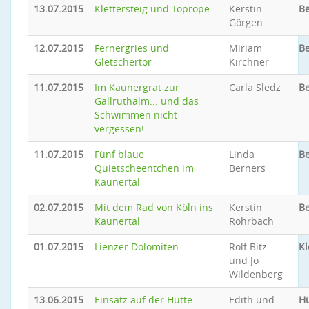
13.07.2015
Klettersteig und Toprope
Kerstin
Be
Görgen
12.07.2015
Fernergries und
Miriam
Be
Gletschertor
Kirchner
11.07.2015
Im Kaunergrat zur
Carla Sledz
Be
Gallruthalm... und das
Schwimmen nicht
vergessen!
11.07.2015
Fünf blaue
Linda
Be
Quietscheentchen im
Berners
Kaunertal
02.07.2015
Mit dem Rad von Köln ins
Kerstin
Be
Kaunertal
Rohrbach
01.07.2015
Lienzer Dolomiten
Rolf Bitz
Kl
und Jo
Wildenberg
13.06.2015
Einsatz auf der Hütte
Edith und
Hü