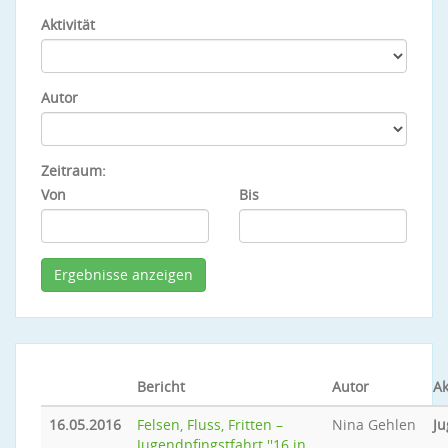
Aktivität
Autor
Zeitraum:
Von
Bis
Bericht
Autor
Ak
16.05.2016
Felsen, Fluss, Fritten –
Nina Gehlen
Ju
Jugendpfingstfahrt ''16 in