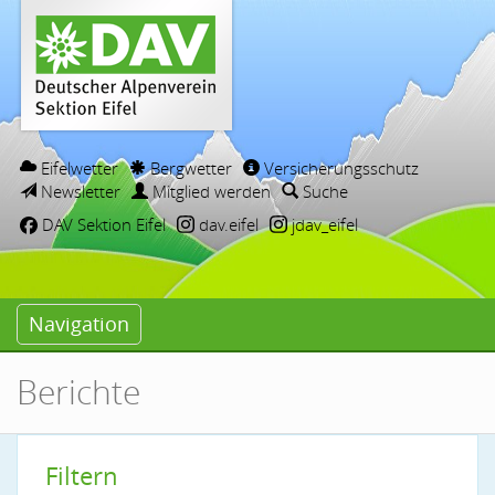
Eifelwetter
Bergwetter
Versicherungsschutz
Newsletter
Mitglied werden
Suche
DAV Sektion Eifel
dav.eifel
jdav_eifel
Navigation
Berichte
Filtern