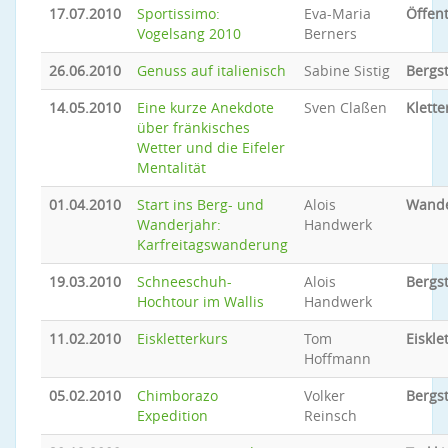
17.07.2010
Sportissimo:
Eva-Maria
Öffent
Vogelsang 2010
Berners
26.06.2010
Genuss auf italienisch
Sabine Sistig
Bergs
14.05.2010
Eine kurze Anekdote
Sven Claßen
Klette
über fränkisches
Wetter und die Eifeler
Mentalität
01.04.2010
Start ins Berg- und
Alois
Wand
Wanderjahr:
Handwerk
Karfreitagswanderung
19.03.2010
Schneeschuh-
Alois
Bergs
Hochtour im Wallis
Handwerk
11.02.2010
Eiskletterkurs
Tom
Eiskle
Hoffmann
05.02.2010
Chimborazo
Volker
Bergs
Expedition
Reinsch