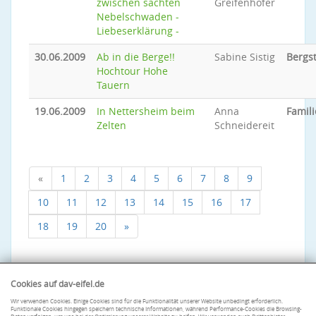
zwischen sachten
Greifenhofer
Nebelschwaden -
Liebeserklärung -
30.06.2009
Ab in die Berge!!
Sabine Sistig
Bergs
Hochtour Hohe
Tauern
19.06.2009
In Nettersheim beim
Anna
Famili
Zelten
Schneidereit
«
1
2
3
4
5
6
7
8
9
10
11
12
13
14
15
16
17
18
19
20
»
Cookies auf dav-eifel.de
Wir verwenden Cookies. Einige Cookies sind für die Funktionalität unserer Website unbedingt erforderlich.
Funktionale Cookies hingegen speichern technische Informationen, während Performance-Cookies die Browsing-