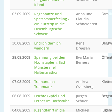
Irland
03.09.2009
Regentänze und
Anna und
Famili
Spätsommerfeeling -
Claudia
ein Kurztrip in die
Schneidereit
Luxemburgische
Schweiz
30.08.2009
Endlich darf ich
René
Bergw
wandern
Dreesen
28.08.2009
Spannung bei den
Eva-Maria
Öffent
Hochstaplern, Bad
Berners
Münstereifel -
Halbmarathon
07.08.2009
Tramuntana
Andrea
Klette
Traumtanz
Oversberg
06.08.2009
Leichte Gipfel und
Jürgen
Bergs
Ferner im Hochstubai
Schüer
04.08.2009
Jugendfahrt in die
Michael
Jugen