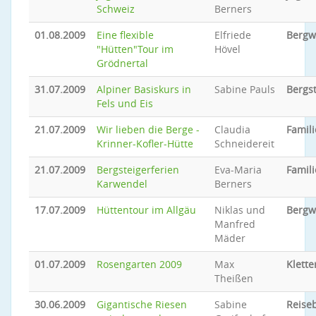
Schweiz
Berners
01.08.2009
Eine flexible
Elfriede
Bergw
"Hütten"Tour im
Hövel
Grödnertal
31.07.2009
Alpiner Basiskurs in
Sabine Pauls
Bergs
Fels und Eis
21.07.2009
Wir lieben die Berge -
Claudia
Famili
Krinner-Kofler-Hütte
Schneidereit
21.07.2009
Bergsteigerferien
Eva-Maria
Famili
Karwendel
Berners
17.07.2009
Hüttentour im Allgäu
Niklas und
Bergw
Manfred
Mäder
01.07.2009
Rosengarten 2009
Max
Klette
Theißen
30.06.2009
Gigantische Riesen
Sabine
Reiseb