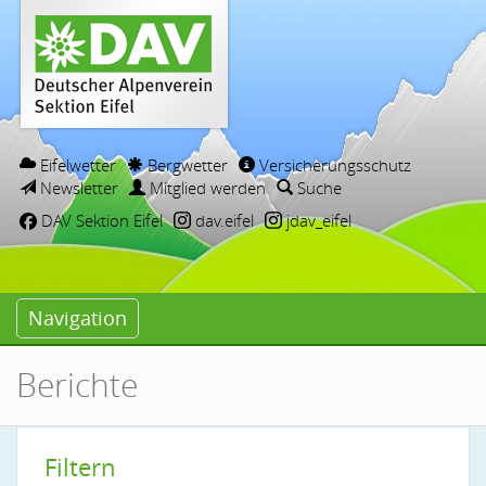
Eifelwetter
Bergwetter
Versicherungsschutz
Newsletter
Mitglied werden
Suche
DAV Sektion Eifel
dav.eifel
jdav_eifel
Navigation
Berichte
Filtern