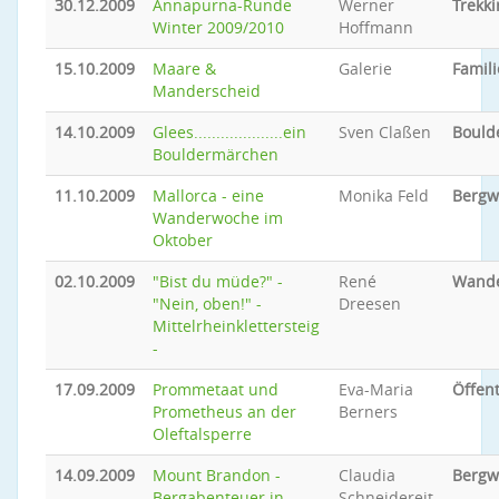
30.12.2009
Annapurna-Runde
Werner
Trekki
Winter 2009/2010
Hoffmann
15.10.2009
Maare &
Galerie
Famili
Manderscheid
14.10.2009
Glees....................ein
Sven Claßen
Bould
Bouldermärchen
11.10.2009
Mallorca - eine
Monika Feld
Bergw
Wanderwoche im
Oktober
02.10.2009
"Bist du müde?" -
René
Wand
"Nein, oben!" -
Dreesen
Mittelrheinklettersteig
-
17.09.2009
Prommetaat und
Eva-Maria
Öffent
Prometheus an der
Berners
Oleftalsperre
14.09.2009
Mount Brandon -
Claudia
Bergw
Bergabenteuer in
Schneidereit