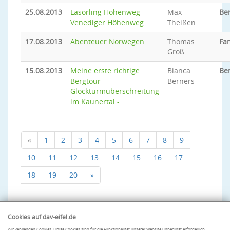
25.08.2013
Lasörling Höhenweg -
Max
Be
Venediger Höhenweg
Theißen
17.08.2013
Abenteuer Norwegen
Thomas
Fa
Groß
15.08.2013
Meine erste richtige
Bianca
Be
Bergtour -
Berners
Glockturmüberschreitung
im Kaunertal -
«
1
2
3
4
5
6
7
8
9
10
11
12
13
14
15
16
17
18
19
20
»
Cookies auf dav-eifel.de
Wir verwenden Cookies. Einige Cookies sind für die Funktionalität unserer Website unbedingt erforderlich.