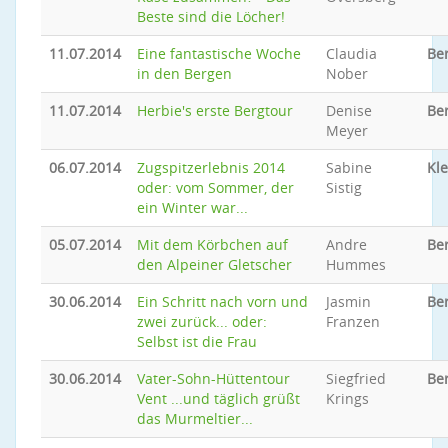
Beste sind die Löcher!
11.07.2014
Eine fantastische Woche
Claudia
Be
in den Bergen
Nober
11.07.2014
Herbie's erste Bergtour
Denise
Be
Meyer
06.07.2014
Zugspitzerlebnis 2014
Sabine
Kle
oder: vom Sommer, der
Sistig
ein Winter war...
05.07.2014
Mit dem Körbchen auf
Andre
Be
den Alpeiner Gletscher
Hummes
30.06.2014
Ein Schritt nach vorn und
Jasmin
Be
zwei zurück... oder:
Franzen
Selbst ist die Frau
30.06.2014
Vater-Sohn-Hüttentour
Siegfried
Be
Vent ...und täglich grüßt
Krings
das Murmeltier...