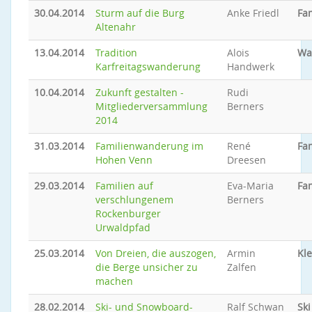
30.04.2014
Sturm auf die Burg
Anke Friedl
Fam
Altenahr
13.04.2014
Tradition
Alois
Wa
Karfreitagswanderung
Handwerk
10.04.2014
Zukunft gestalten -
Rudi
Mitgliederversammlung
Berners
2014
31.03.2014
Familienwanderung im
René
Fam
Hohen Venn
Dreesen
29.03.2014
Familien auf
Eva-Maria
Fam
verschlungenem
Berners
Rockenburger
Urwaldpfad
25.03.2014
Von Dreien, die auszogen,
Armin
Kle
die Berge unsicher zu
Zalfen
machen
28.02.2014
Ski- und Snowboard-
Ralf Schwan
Sk