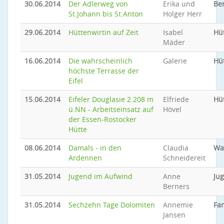
30.06.2014
Der Adlerweg von
Erika und
Be
St.Johann bis St.Anton
Holger Herr
29.06.2014
Hüttenwirtin auf Zeit
Isabel
Hü
Mäder
16.06.2014
Die wahrscheinlich
Galerie
Hü
höchste Terrasse der
Eifel
15.06.2014
Eifeler Douglasie 2.208 m
Elfriede
Hü
ü.NN - Arbeitseinsatz auf
Hövel
der Essen-Rostocker
Hütte
08.06.2014
Damals - in den
Claudia
Wa
Ardennen
Schneidereit
31.05.2014
Jugend im Aufwind
Anne
Ju
Berners
31.05.2014
Sechzehn Tage Dolomiten
Annemie
Fam
Jansen