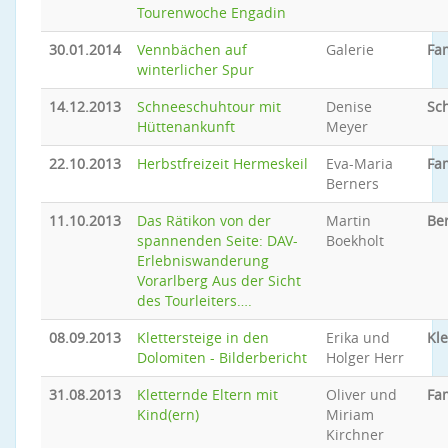
Tourenwoche Engadin
30.01.2014
Vennbächen auf
Galerie
Fam
winterlicher Spur
14.12.2013
Schneeschuhtour mit
Denise
Sc
Hüttenankunft
Meyer
22.10.2013
Herbstfreizeit Hermeskeil
Eva-Maria
Fam
Berners
11.10.2013
Das Rätikon von der
Martin
Be
spannenden Seite: DAV-
Boekholt
Erlebniswanderung
Vorarlberg Aus der Sicht
des Tourleiters….
08.09.2013
Klettersteige in den
Erika und
Kle
Dolomiten - Bilderbericht
Holger Herr
31.08.2013
Kletternde Eltern mit
Oliver und
Fam
Kind(ern)
Miriam
Kirchner