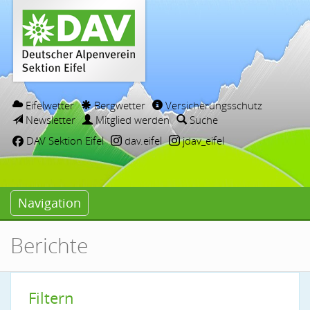
Eifelwetter
Bergwetter
Versicherungsschutz
Newsletter
Mitglied werden
Suche
DAV Sektion Eifel
dav.eifel
jdav_eifel
Navigation
Berichte
Filtern