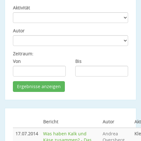
Aktivität
Autor
Zeitraum:
Von
Bis
Bericht
Autor
Akt
17.07.2014
Was haben Kalk und
Andrea
Kle
Käse zusammen? - Das
Oversberg