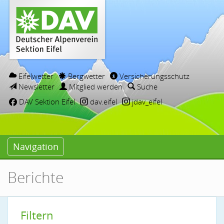
Eifelwetter
Bergwetter
Versicherungsschutz
Newsletter
Mitglied werden
Suche
DAV Sektion Eifel
dav.eifel
jdav_eifel
Navigation
Berichte
Filtern