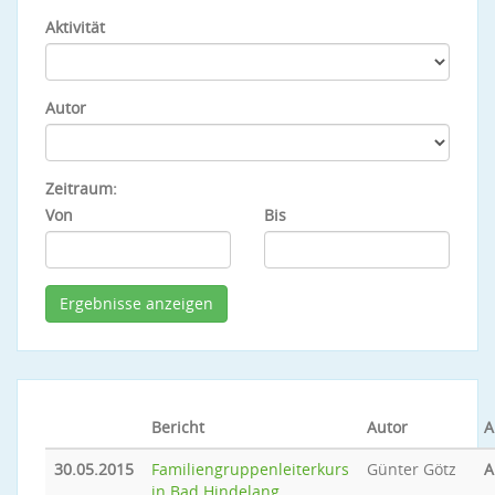
Aktivität
Autor
Zeitraum:
Von
Bis
Bericht
Autor
A
30.05.2015
Familiengruppenleiterkurs
Günter Götz
A
in Bad Hindelang