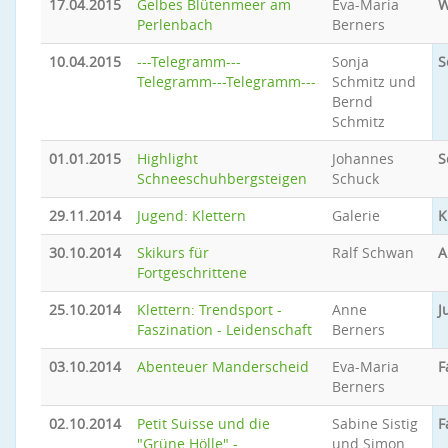
17.04.2015
Gelbes Blütenmeer am
Eva-Maria
W
Perlenbach
Berners
10.04.2015
---Telegramm---
Sonja
S
Telegramm---Telegramm---
Schmitz und
Bernd
Schmitz
01.01.2015
Highlight
Johannes
S
Schneeschuhbergsteigen
Schuck
29.11.2014
Jugend: Klettern
Galerie
K
30.10.2014
Skikurs für
Ralf Schwan
A
Fortgeschrittene
25.10.2014
Klettern: Trendsport -
Anne
J
Faszination - Leidenschaft
Berners
03.10.2014
Abenteuer Manderscheid
Eva-Maria
F
Berners
02.10.2014
Petit Suisse und die
Sabine Sistig
F
"Grüne Hölle" -
und Simon