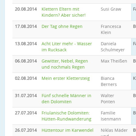
20.08.2014
Klettern Eltern mit
Susi Graw
F
Kindern? Aber sicher!
17.08.2014
Der Tag ohne Regen
Francesca
B
Klein
13.08.2014
Acht Liter mehr - Wasser
Daniela
F
im Rucksack
Schulmeyer
06.08.2014
Gewitter, Nebel, Regen
Max Theißen
B
und nochmals Regen
02.08.2014
Mein erster Klettersteig
Bianca
K
Berners
31.07.2014
Fünf schnelle Männer in
Walter
B
den Dolomiten
Ponten
27.07.2014
Friulanische Dolomiten:
Familie
B
Hütten-Rundwanderung
Isenmann
26.07.2014
Hüttentour im Karwendel
Niklas Mäder
B