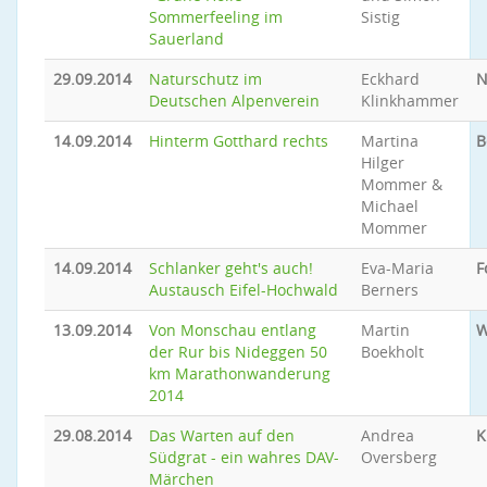
Sommerfeeling im
Sistig
Sauerland
29.09.2014
Naturschutz im
Eckhard
N
Deutschen Alpenverein
Klinkhammer
14.09.2014
Hinterm Gotthard rechts
Martina
B
Hilger
Mommer &
Michael
Mommer
14.09.2014
Schlanker geht's auch!
Eva-Maria
F
Austausch Eifel-Hochwald
Berners
13.09.2014
Von Monschau entlang
Martin
W
der Rur bis Nideggen 50
Boekholt
km Marathonwanderung
2014
29.08.2014
Das Warten auf den
Andrea
K
Südgrat - ein wahres DAV-
Oversberg
Märchen