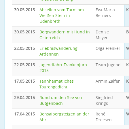
30.05.2015
Abseilen vom Turm am
Eva-Maria
K
Weißen Stein in
Berners
Udenbreth
30.05.2015
Bergwandern mit Hund in
Denise
B
Österreich
Meyer
22.05.2015
Erlebniswanderung
Olga Frenkel
W
Ardennen
22.05.2015
Jugendfahrt Frankenjura
Team Jugend
K
2015
17.05.2015
Tannheimatliches
Armin Zalfen
K
Tourengedicht
29.04.2015
Rund um den See von
Siegfried
W
Bütgenbach
Krings
17.04.2015
Bonsaibergsteigen an der
René
W
Ahr
Dreesen