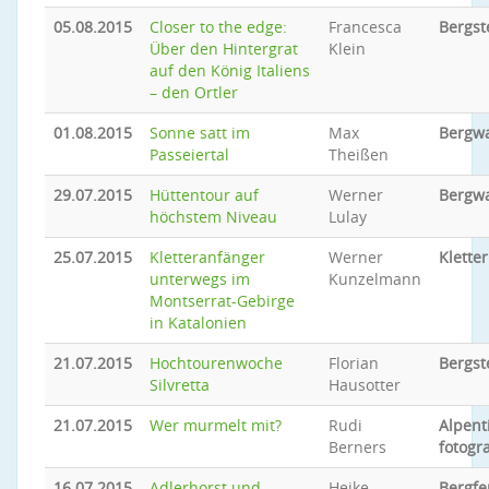
05.08.2015
Closer to the edge:
Francesca
Bergst
Über den Hintergrat
Klein
auf den König Italiens
– den Ortler
01.08.2015
Sonne satt im
Max
Bergw
Passeiertal
Theißen
29.07.2015
Hüttentour auf
Werner
Bergw
höchstem Niveau
Lulay
25.07.2015
Kletteranfänger
Werner
Klette
unterwegs im
Kunzelmann
Montserrat-Gebirge
in Katalonien
21.07.2015
Hochtourenwoche
Florian
Bergst
Silvretta
Hausotter
21.07.2015
Wer murmelt mit?
Rudi
Alpent
Berners
fotogr
16.07.2015
Adlerhorst und
Heike
Bergfe