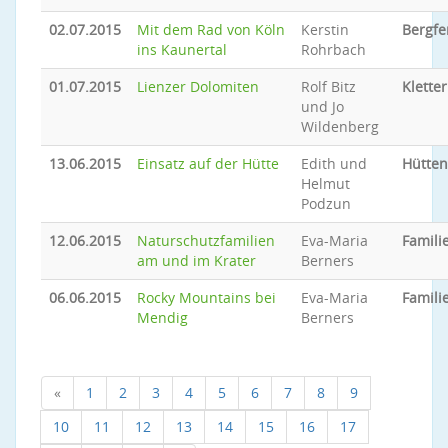
02.07.2015
Mit dem Rad von Köln
Kerstin
Bergfe
ins Kaunertal
Rohrbach
01.07.2015
Lienzer Dolomiten
Rolf Bitz
Klette
und Jo
Wildenberg
13.06.2015
Einsatz auf der Hütte
Edith und
Hütten
Helmut
Podzun
12.06.2015
Naturschutzfamilien
Eva-Maria
Famili
am und im Krater
Berners
06.06.2015
Rocky Mountains bei
Eva-Maria
Famili
Mendig
Berners
«
1
2
3
4
5
6
7
8
9
10
11
12
13
14
15
16
17