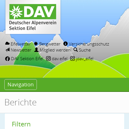
Eifelwetter
Bergwetter
Versicherungsschutz
Newsletter
Mitglied werden
Suche
DAV Sektion Eifel
dav.eifel
jdav_eifel
Navigation
Berichte
Filtern