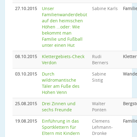
27.10.2015
Unser
Sabine Karls
Famil
Familienwanderdebüt
auf den heimischen
Höhen ...oder: Wie
bekommt man
Familie und Fußball
unter einen Hut
08.10.2015
Klettergebiets-Check
Rudi
Klette
Verdon
Berners
03.10.2015
Durch
Sabine
Wande
wildromantische
Sistig
Täler am Fuße des
Hohen Venn
25.08.2015
Drei Zinnen und
Walter
Bergst
sechs Freunde
Ponten
19.08.2015
Einführung in das
Clemens
Famili
Sportklettern für
Lehmann-
Eltern mit Kindern
Dronke