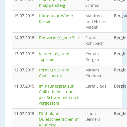
Knappensteig
Schmid
15.07.2015
Hüttentour Wilder
Manfred
Bergst
Kaiser
und Niklas
Mäder
14.07.2015
Der verbo(r)gene See
Frank
Bergfe
Rohrbach
13.07.2015
Klettersteig und
Kerstin
Bergfe
Toprope
Görgen
12.07.2015
Fernergries und
Miriam
Bergfe
Gletschertor
Kirchner
11.07.2015
Im Kaunergrat zur
Carla Sledz
Bergfe
Gallruthalm... und
das Schwimmen nicht
vergessen!
11.07.2015
Fünf blaue
Linda
Bergfe
Quietscheentchen im
Berners
Kaunertal