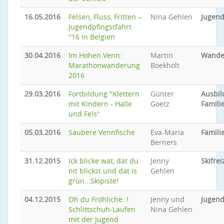
16.05.2016
Felsen, Fluss, Fritten –
Nina Gehlen
Jugend
Jugendpfingstfahrt
''16 in Belgien
30.04.2016
Im Hohen Venn:
Martin
Wande
Marathonwanderung
Boekholt
2016
29.03.2016
Fortbildung "Klettern
Günter
Ausbi
mit Kindern - Halle
Goetz
Famili
und Fels"
05.03.2016
Saubere Vennfische
Eva-Maria
Famil
Berners
31.12.2015
Ick blicke wat, dat du
Jenny
Skifrei
nit blickst und dat is
Gehlen
grün...Skipiste!
04.12.2015
Oh du Fröhliche..!
Jenny und
Jugend
Schlittschuh-Laufen
Nina Gehlen
mit der Jugend