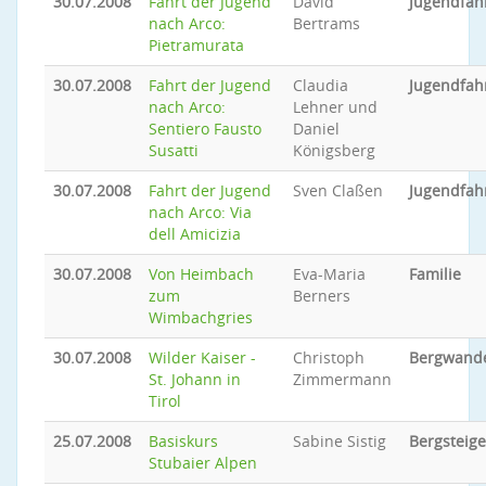
30.07.2008
Fahrt der Jugend
David
Jugendfah
nach Arco:
Bertrams
Pietramurata
30.07.2008
Fahrt der Jugend
Claudia
Jugendfah
nach Arco:
Lehner und
Sentiero Fausto
Daniel
Susatti
Königsberg
30.07.2008
Fahrt der Jugend
Sven Claßen
Jugendfah
nach Arco: Via
dell Amicizia
30.07.2008
Von Heimbach
Eva-Maria
Familie
zum
Berners
Wimbachgries
30.07.2008
Wilder Kaiser -
Christoph
Bergwand
St. Johann in
Zimmermann
Tirol
25.07.2008
Basiskurs
Sabine Sistig
Bergsteig
Stubaier Alpen