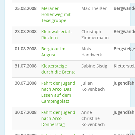
25.08.2008
Meraner
Max Theißen
Bergwand
Höhenweg mit
Texelgruppe
23.08.2008
Kleinwalsertal -
Christoph
Bergwand
Riezlern
Zimmermann
01.08.2008
Bergtour im
Alois
Bergsteig
August
Handwerk
31.07.2008
Klettersteige
Sabine Sistig
Kletterstei
durch die Brenta
30.07.2008
Fahrt der Jugend
Julian
Jugendfah
nach Arco: Das
Kolvenbach
Essen auf dem
Campingplatz
30.07.2008
Fahrt der Jugend
Anne
Jugendfah
nach Arco:
Christine
Donnerstag
Kolvenbach