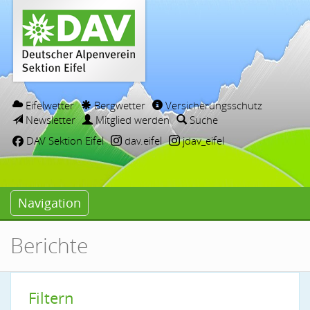
Eifelwetter
Bergwetter
Versicherungsschutz
Newsletter
Mitglied werden
Suche
DAV Sektion Eifel
dav.eifel
jdav_eifel
Navigation
Berichte
Filtern