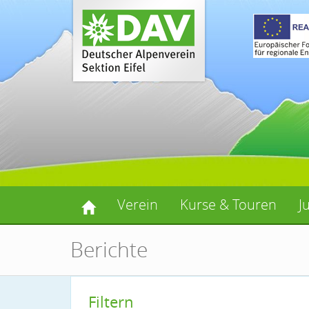
Verein
Kurse & Touren
J
Berichte
Filtern