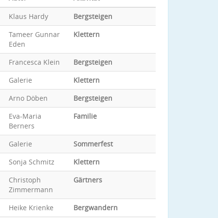
Klaus Hardy
Bergsteigen
Tameer Gunnar
Klettern
Eden
Francesca Klein
Bergsteigen
Galerie
Klettern
Arno Döben
Bergsteigen
Eva-Maria
Familie
Berners
Galerie
Sommerfest
Sonja Schmitz
Klettern
Christoph
Gärtners
Zimmermann
Heike Krienke
Bergwandern