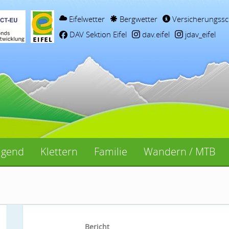
Eifelwetter
Bergwetter
Versicherungssc
DAV Sektion Eifel
dav.eifel
jdav_eifel
ugend
Klettern
Familie
Wandern / MTB
Bericht