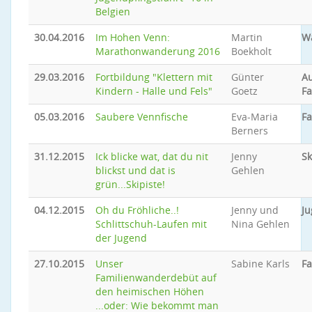
Belgien
30.04.2016
Im Hohen Venn:
Martin
W
Marathonwanderung 2016
Boekholt
29.03.2016
Fortbildung "Klettern mit
Günter
A
Kindern - Halle und Fels"
Goetz
Fa
05.03.2016
Saubere Vennfische
Eva-Maria
F
Berners
31.12.2015
Ick blicke wat, dat du nit
Jenny
Sk
blickst und dat is
Gehlen
grün...Skipiste!
04.12.2015
Oh du Fröhliche..!
Jenny und
Ju
Schlittschuh-Laufen mit
Nina Gehlen
der Jugend
27.10.2015
Unser
Sabine Karls
F
Familienwanderdebüt auf
den heimischen Höhen
...oder: Wie bekommt man