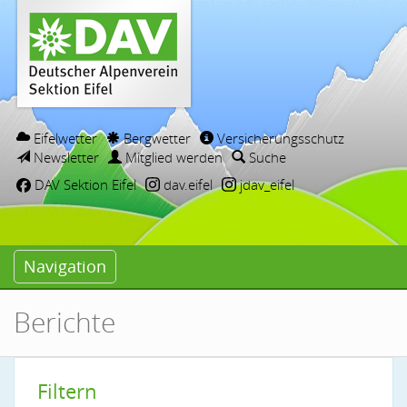
Eifelwetter
Bergwetter
Versicherungsschutz
Newsletter
Mitglied werden
Suche
DAV Sektion Eifel
dav.eifel
jdav_eifel
Navigation
Berichte
Filtern