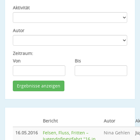
Aktivität
Autor
Zeitraum:
Von
Bis
Bericht
Autor
Ak
16.05.2016
Felsen, Fluss, Fritten –
Nina Gehlen
Ju
Jugendpfingstfahrt ''16 in