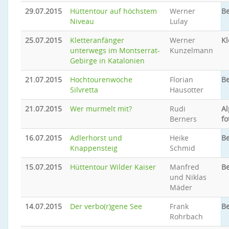
29.07.2015
Hüttentour auf höchstem
Werner
B
Niveau
Lulay
25.07.2015
Kletteranfänger
Werner
Kl
unterwegs im Montserrat-
Kunzelmann
Gebirge in Katalonien
21.07.2015
Hochtourenwoche
Florian
Be
Silvretta
Hausotter
21.07.2015
Wer murmelt mit?
Rudi
Al
Berners
fo
16.07.2015
Adlerhorst und
Heike
Be
Knappensteig
Schmid
15.07.2015
Hüttentour Wilder Kaiser
Manfred
Be
und Niklas
Mäder
14.07.2015
Der verbo(r)gene See
Frank
Be
Rohrbach