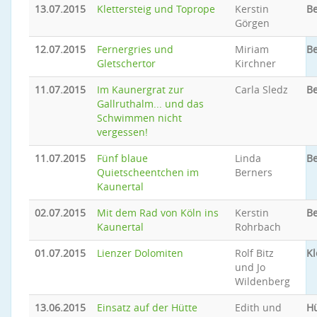
13.07.2015
Klettersteig und Toprope
Kerstin
Be
Görgen
12.07.2015
Fernergries und
Miriam
Be
Gletschertor
Kirchner
11.07.2015
Im Kaunergrat zur
Carla Sledz
Be
Gallruthalm... und das
Schwimmen nicht
vergessen!
11.07.2015
Fünf blaue
Linda
Be
Quietscheentchen im
Berners
Kaunertal
02.07.2015
Mit dem Rad von Köln ins
Kerstin
Be
Kaunertal
Rohrbach
01.07.2015
Lienzer Dolomiten
Rolf Bitz
Kl
und Jo
Wildenberg
13.06.2015
Einsatz auf der Hütte
Edith und
Hü