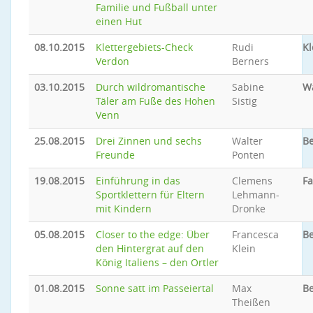
Familie und Fußball unter
einen Hut
08.10.2015
Klettergebiets-Check
Rudi
Kl
Verdon
Berners
03.10.2015
Durch wildromantische
Sabine
W
Täler am Fuße des Hohen
Sistig
Venn
25.08.2015
Drei Zinnen und sechs
Walter
Be
Freunde
Ponten
19.08.2015
Einführung in das
Clemens
Fa
Sportklettern für Eltern
Lehmann-
mit Kindern
Dronke
05.08.2015
Closer to the edge: Über
Francesca
Be
den Hintergrat auf den
Klein
König Italiens – den Ortler
01.08.2015
Sonne satt im Passeiertal
Max
B
Theißen