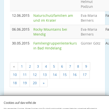
Helmut
Podzun
12.06.2015
Naturschutzfamilien am
Eva-Maria
Fa
und im Krater
Berners
06.06.2015
Rocky Mountains bei
Eva-Maria
Fa
Mendig
Berners
30.05.2015
Familiengruppenleiterkurs
Günter Götz
A
in Bad Hindelang
«
1
2
3
4
5
6
7
8
9
10
11
12
13
14
15
16
17
18
19
20
»
Cookies auf dav-eifel.de
Wir verwenden Cookies. Einige Cookies sind für die Funktionalität unserer Website unbedingt erforderlich.