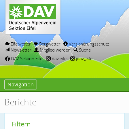
Eifelwetter
Bergwetter
Versicherungsschutz
Newsletter
Mitglied werden
Suche
DAV Sektion Eifel
dav.eifel
jdav_eifel
Navigation
Berichte
Filtern