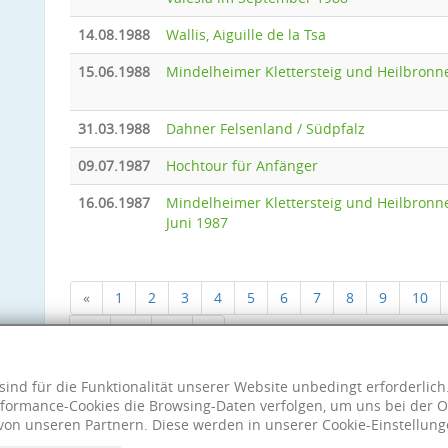
14.08.1988
Wallis, Aiguille de la Tsa
15.06.1988
Mindelheimer Klettersteig und Heilbronn
31.03.1988
Dahner Felsenland / Südpfalz
09.07.1987
Hochtour für Anfänger
16.06.1987
Mindelheimer Klettersteig und Heilbronn
Juni 1987
«
1
2
3
4
5
6
7
8
9
10
18
19
20
»
sind für die Funktionalität unserer Website unbedingt erforderlic
formance-Cookies die Browsing-Daten verfolgen, um uns bei der O
von unseren Partnern. Diese werden in unserer Cookie-Einstellung