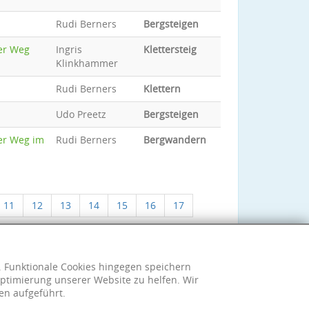
Rudi Berners
Bergsteigen
er Weg
Ingris
Klettersteig
Klinkhammer
Rudi Berners
Klettern
Udo Preetz
Bergsteigen
er Weg im
Rudi Berners
Bergwandern
11
12
13
14
15
16
17
h. Funktionale Cookies hingegen speichern
ptimierung unserer Website zu helfen. Wir
en aufgeführt.