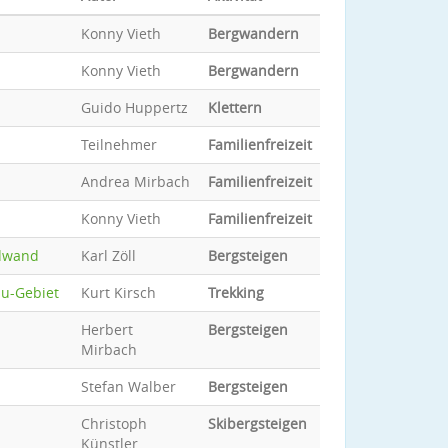
Konny Vieth
Bergwandern
Konny Vieth
Bergwandern
Guido Huppertz
Klettern
Teilnehmer
Familienfreizeit
Andrea Mirbach
Familienfreizeit
Konny Vieth
Familienfreizeit
rdwand
Karl Zöll
Bergsteigen
bu-Gebiet
Kurt Kirsch
Trekking
Herbert
Bergsteigen
Mirbach
Stefan Walber
Bergsteigen
Christoph
Skibergsteigen
Künstler