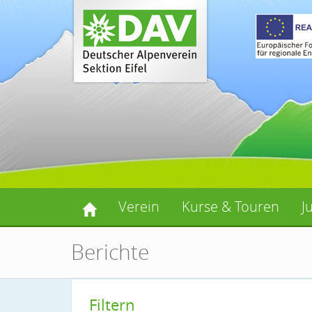
Verein
Kurse & Touren
J
Berichte
Filtern