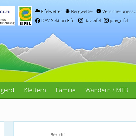
Eifelwetter
Bergwetter
Versicherungssc
DAV Sektion Eifel
dav.eifel
jdav_eifel
ugend
Klettern
Familie
Wandern / MTB
Bericht