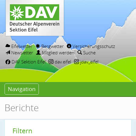
Eifelwetter
Bergwetter
Versicherungsschutz
Newsletter
Mitglied werden
Suche
DAV Sektion Eifel
dav.eifel
jdav_eifel
Navigation
Berichte
Filtern