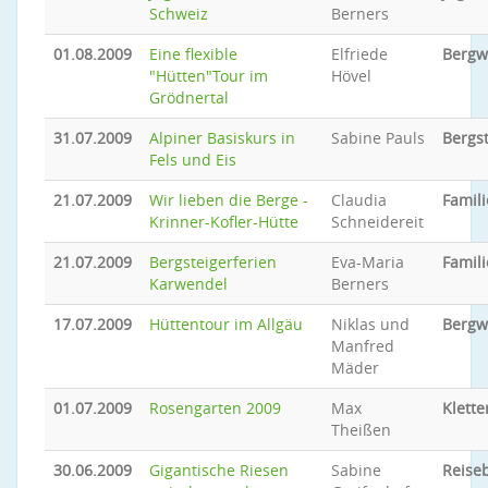
Schweiz
Berners
01.08.2009
Eine flexible
Elfriede
Bergw
"Hütten"Tour im
Hövel
Grödnertal
31.07.2009
Alpiner Basiskurs in
Sabine Pauls
Bergs
Fels und Eis
21.07.2009
Wir lieben die Berge -
Claudia
Famili
Krinner-Kofler-Hütte
Schneidereit
21.07.2009
Bergsteigerferien
Eva-Maria
Famili
Karwendel
Berners
17.07.2009
Hüttentour im Allgäu
Niklas und
Bergw
Manfred
Mäder
01.07.2009
Rosengarten 2009
Max
Klette
Theißen
30.06.2009
Gigantische Riesen
Sabine
Reiseb