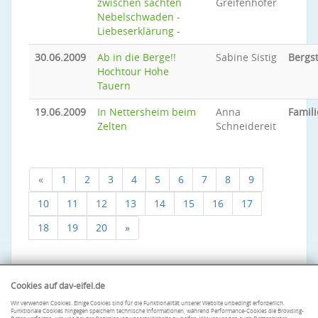
zwischen sachten
Greifenhofer
Nebelschwaden -
Liebeserklärung -
30.06.2009
Ab in die Berge!!
Sabine Sistig
Bergs
Hochtour Hohe
Tauern
19.06.2009
In Nettersheim beim
Anna
Famili
Zelten
Schneidereit
«
1
2
3
4
5
6
7
8
9
10
11
12
13
14
15
16
17
18
19
20
»
Cookies auf dav-eifel.de
Wir verwenden Cookies. Einige Cookies sind für die Funktionalität unserer Website unbedingt erforderlich.
Funktionale Cookies hingegen speichern technische Informationen, während Performance-Cookies die Browsing-