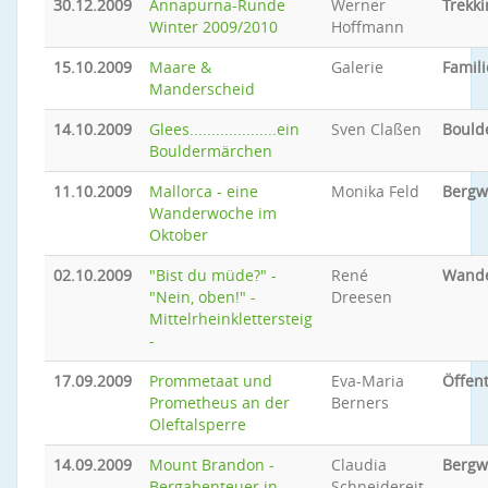
30.12.2009
Annapurna-Runde
Werner
Trekki
Winter 2009/2010
Hoffmann
15.10.2009
Maare &
Galerie
Famili
Manderscheid
14.10.2009
Glees....................ein
Sven Claßen
Bould
Bouldermärchen
11.10.2009
Mallorca - eine
Monika Feld
Bergw
Wanderwoche im
Oktober
02.10.2009
"Bist du müde?" -
René
Wand
"Nein, oben!" -
Dreesen
Mittelrheinklettersteig
-
17.09.2009
Prommetaat und
Eva-Maria
Öffent
Prometheus an der
Berners
Oleftalsperre
14.09.2009
Mount Brandon -
Claudia
Bergw
Bergabenteuer in
Schneidereit