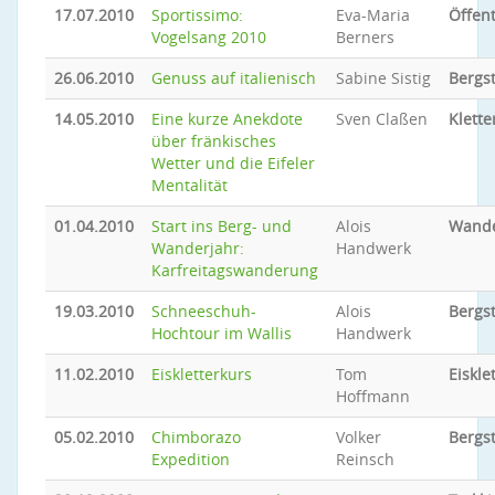
17.07.2010
Sportissimo:
Eva-Maria
Öffent
Vogelsang 2010
Berners
26.06.2010
Genuss auf italienisch
Sabine Sistig
Bergs
14.05.2010
Eine kurze Anekdote
Sven Claßen
Klette
über fränkisches
Wetter und die Eifeler
Mentalität
01.04.2010
Start ins Berg- und
Alois
Wand
Wanderjahr:
Handwerk
Karfreitagswanderung
19.03.2010
Schneeschuh-
Alois
Bergs
Hochtour im Wallis
Handwerk
11.02.2010
Eiskletterkurs
Tom
Eiskle
Hoffmann
05.02.2010
Chimborazo
Volker
Bergs
Expedition
Reinsch