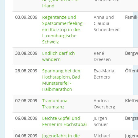
Irland
03.09.2009
Regentänze und
Anna und
Famili
Spätsommerfeeling -
Claudia
ein Kurztrip in die
Schneidereit
Luxemburgische
Schweiz
30.08.2009
Endlich darf ich
René
Bergw
wandern
Dreesen
28.08.2009
Spannung bei den
Eva-Maria
Öffent
Hochstaplern, Bad
Berners
Münstereifel -
Halbmarathon
07.08.2009
Tramuntana
Andrea
Klette
Traumtanz
Oversberg
06.08.2009
Leichte Gipfel und
Jürgen
Bergs
Ferner im Hochstubai
Schüer
04.08.2009
Jugendfahrt in die
Michael
Jugen