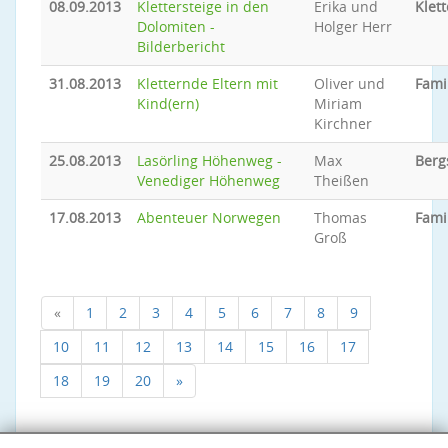
08.09.2013
Klettersteige in den
Erika und
Klett
Dolomiten -
Holger Herr
Bilderbericht
31.08.2013
Kletternde Eltern mit
Oliver und
Fami
Kind(ern)
Miriam
Kirchner
25.08.2013
Lasörling Höhenweg -
Max
Berg
Venediger Höhenweg
Theißen
17.08.2013
Abenteuer Norwegen
Thomas
Fami
Groß
«
1
2
3
4
5
6
7
8
9
10
11
12
13
14
15
16
17
18
19
20
»