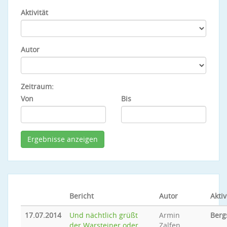
Aktivität
Autor
Zeitraum:
Von
Bis
Bericht
Autor
Aktiv
17.07.2014
Und nächtlich grüßt
Armin
Berg
der Warsteiner oder
Zalfen