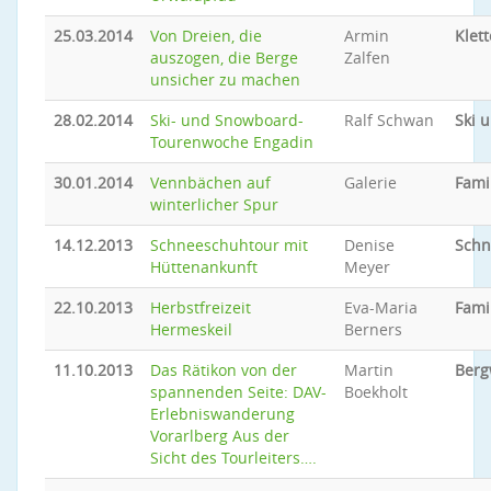
25.03.2014
Von Dreien, die
Armin
Klet
auszogen, die Berge
Zalfen
unsicher zu machen
28.02.2014
Ski- und Snowboard-
Ralf Schwan
Ski 
Tourenwoche Engadin
30.01.2014
Vennbächen auf
Galerie
Fami
winterlicher Spur
14.12.2013
Schneeschuhtour mit
Denise
Schn
Hüttenankunft
Meyer
22.10.2013
Herbstfreizeit
Eva-Maria
Fami
Hermeskeil
Berners
11.10.2013
Das Rätikon von der
Martin
Ber
spannenden Seite: DAV-
Boekholt
Erlebniswanderung
Vorarlberg Aus der
Sicht des Tourleiters….