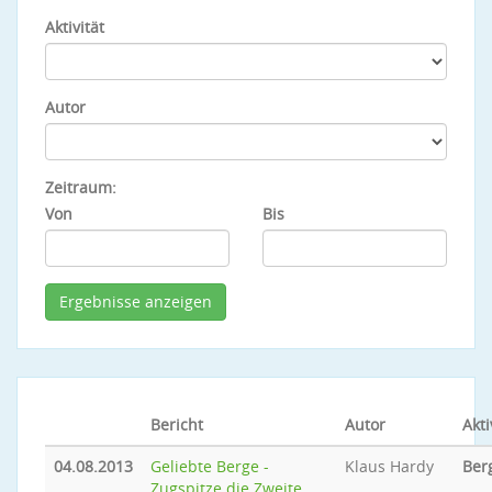
Aktivität
Autor
Zeitraum:
Von
Bis
Bericht
Autor
Akti
04.08.2013
Geliebte Berge -
Klaus Hardy
Ber
Zugspitze die Zweite