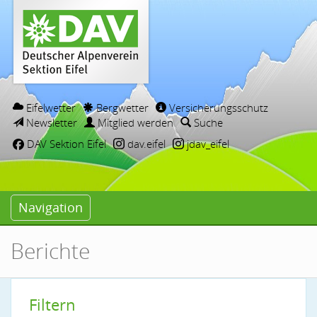
Eifelwetter
Bergwetter
Versicherungsschutz
Newsletter
Mitglied werden
Suche
DAV Sektion Eifel
dav.eifel
jdav_eifel
Navigation
Berichte
Filtern