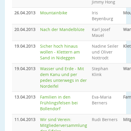
Jimmy Hong
26.04.2013
Mountainbike
Iris
Mou
Beyenburg
20.04.2013
Nach der Mandelblüte
Karl Josef
Wan
Mauel
19.04.2013
Sicher hoch hinaus
Nadine Seiler
Klet
wollen - Klettern am
und Oliver
Sand in Nideggen
Nottrodt
19.04.2013
Wasser und Erde - Mit
Stephan
Wan
dem Kanu und per
Klink
pedes unterwegs in der
Nordeifel
13.04.2013
Familien in den
Eva-Maria
Fam
Frühlingsfelsen bei
Berners
Bollendorf
11.04.2013
Wir sind Verein:
Rudi Berners
Mit
Mitgliederversammlung