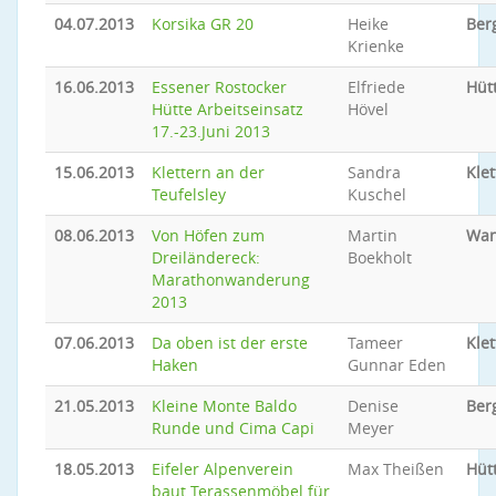
04.07.2013
Korsika GR 20
Heike
Ber
Krienke
16.06.2013
Essener Rostocker
Elfriede
Hüt
Hütte Arbeitseinsatz
Hövel
17.-23.Juni 2013
15.06.2013
Klettern an der
Sandra
Klet
Teufelsley
Kuschel
08.06.2013
Von Höfen zum
Martin
Wan
Dreiländereck:
Boekholt
Marathonwanderung
2013
07.06.2013
Da oben ist der erste
Tameer
Klet
Haken
Gunnar Eden
21.05.2013
Kleine Monte Baldo
Denise
Ber
Runde und Cima Capi
Meyer
18.05.2013
Eifeler Alpenverein
Max Theißen
Hüt
baut Terassenmöbel für