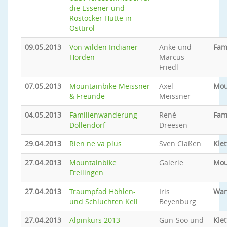
die Essener und
Rostocker Hütte in
Osttirol
09.05.2013
Von wilden Indianer-
Anke und
Fam
Horden
Marcus
Friedl
07.05.2013
Mountainbike Meissner
Axel
Mou
& Freunde
Meissner
04.05.2013
Familienwanderung
René
Fam
Dollendorf
Dreesen
29.04.2013
Rien ne va plus...
Sven Claßen
Klet
27.04.2013
Mountainbike
Galerie
Mou
Freilingen
27.04.2013
Traumpfad Höhlen-
Iris
Wan
und Schluchten Kell
Beyenburg
27.04.2013
Alpinkurs 2013
Gun-Soo und
Klet