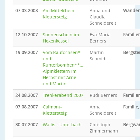
07.03.2008
Am Mittelrhein-
Anna und
Wander
Klettersteig
Claudia
Schneidereit
12.10.2007
Sonnenschein im
Eva-Maria
Familien
Hexenkessel
Berners
19.09.2007
Vom Raufochsen*
Martin
Bergste
und
Schmidt
Runterbomben**…
Alpinklettern im
Herbst mit Arne
und Martin
24.08.2007
Trenkerabend 2007
Rudi Berners
Familien
07.08.2007
Calmont-
Anna
Familie,
Klettersteig
Schneidereit
30.07.2007
Wallis - Unterbäch
Christoph
Bergwa
Zimmermann