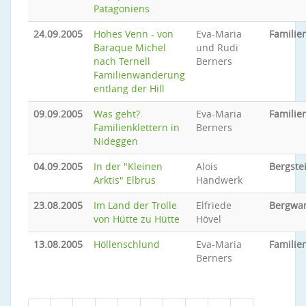
Patagoniens
24.09.2005
Hohes Venn - von
Eva-Maria
Famili
Baraque Michel
und Rudi
nach Ternell
Berners
Familienwanderung
entlang der Hill
09.09.2005
Was geht?
Eva-Maria
Familie
Familienklettern in
Berners
Nideggen
04.09.2005
In der "Kleinen
Alois
Bergste
Arktis" Elbrus
Handwerk
23.08.2005
Im Land der Trolle
Elfriede
Bergwa
von Hütte zu Hütte
Hövel
13.08.2005
Höllenschlund
Eva-Maria
Famili
Berners