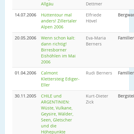
Allgäu
Dettmer
14.07.2006
Hüttentour mal
Elfriede
Bergwa
anders! Zillertaler
Hövel
Alpen 2006
20.05.2006
Wenn schon kalt:
Eva-Maria
Famili
dann richtig!
Berners
Birresborner
Eishöhlen im Mai
2006
01.04.2006
Calmont
Rudi Berners
Famili
Klettersteig Ediger-
Eller
30.11.2005
CHILE und
Kurt-Dieter
Bergste
ARGENTINIEN:
Zick
Wüste, Vulkane,
Geysire, Wälder,
Seen, Gletscher
und die
Höhepunkte