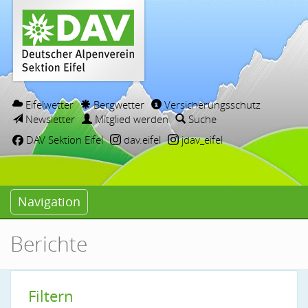
Eifelwetter
Bergwetter
Versicherungsschutz
Newsletter
Mitglied werden
Suche
DAV Sektion Eifel
dav.eifel
jdav_eifel
Navigation
Berichte
Filtern