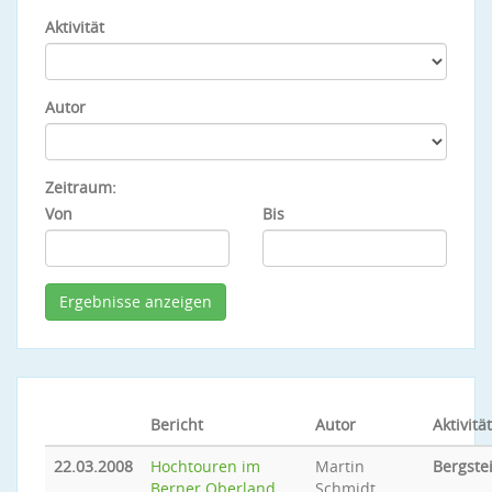
Aktivität
Autor
Zeitraum:
Von
Bis
Bericht
Autor
Aktivität
22.03.2008
Hochtouren im
Martin
Bergste
Berner Oberland
Schmidt