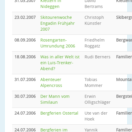
31.03.2007
Klettern in
David
Klettern
Nideggen
Bertrams
23.02.2007
Skitourenwoche
Christoph
Skiberg
Engadin Frühjahr
Künstler
2007
08.09.2006
Rosengarten-
Friedhelm
Bergwa
Umrundung 2006
Roggatz
18.08.2006
Was in aller Welt ist
Rudi Berners
Familien
ein Luis-Trenker-
Abend?
31.07.2006
Abenteuer
Tobias
Mounta
Alpencross
Mommer
30.07.2006
Der Mann vom
Erwin
Bergste
Similaun
Olligschläger
24.07.2006
Bergferien Ostertal
Ute van der
Familien
Hoek
24.07.2006
Bergferien im
Yannik
Familien