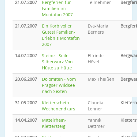
21.07.2007
Bergferien für
Teilnehmer
Bergfer
Familien im
Montafon 2007
21.07.2007
Ein Korb voller
Eva-Maria
Bergfer
Gutes! Familien-
Berners
Erlebnis Montafon
2007
14.07.2007
Steine - Seile -
Elfriede
Bergwa
Silberwurz Von
Hövel
Hütte zu Hütte
20.06.2007
Dolomiten - Vom
Max Theißen
Bergwa
Pragser Wildsee
nach Sexten
31.05.2007
Kletterschein
Claudia
Klettern
Wochenendkurs
Lehner
14.04.2007
Mittelrhein-
Yannik
Kletters
Klettersteig
Dettmer