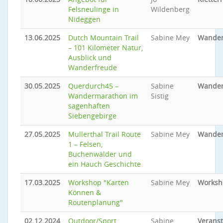
Felsneulinge in
Wildenberg
Nideggen
13.06.2025
Dutch Mountain Trail
Sabine Mey
Wande
– 101 Kilometer Natur,
Ausblick und
Wanderfreude
30.05.2025
Querdurch45 –
Sabine
Wande
Wandermarathon im
Sistig
sagenhaften
Siebengebirge
27.05.2025
Mullerthal Trail Route
Sabine Mey
Wande
1 – Felsen,
Buchenwälder und
ein Hauch Geschichte
17.03.2025
Workshop "Karten
Sabine Mey
Worksh
Können &
Routenplanung"
02.12.2024
Outdoor/Sport
Sabine
Veranst