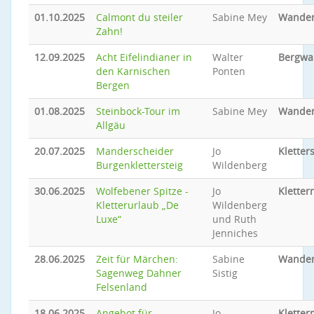
01.10.2025
Calmont du steiler
Sabine Mey
Wande
Zahn!
12.09.2025
Acht Eifelindianer in
Walter
Bergwa
den Karnischen
Ponten
Bergen
01.08.2025
Steinbock-Tour im
Sabine Mey
Wande
Allgäu
20.07.2025
Manderscheider
Jo
Kletter
Burgenklettersteig
Wildenberg
30.06.2025
Wolfebener Spitze -
Jo
Kletter
Kletterurlaub „De
Wildenberg
Luxe“
und Ruth
Jenniches
28.06.2025
Zeit für Märchen:
Sabine
Wande
Sagenweg Dahner
Sistig
Felsenland
18.06.2025
Angebot für
Jo
Kletter