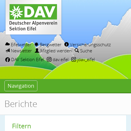
Eifelwetter
Bergwetter
Versicherungsschutz
Newsletter
Mitglied werden
Suche
DAV Sektion Eifel
dav.eifel
jdav_eifel
Navigation
Berichte
Filtern