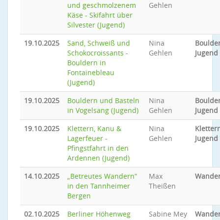
und geschmolzenem
Gehlen
Käse - Skifahrt über
Silvester (Jugend)
19.10.2025
Sand, Schweiß und
Nina
Boulder
Schokocroissants -
Gehlen
Jugend
Bouldern in
Fontainebleau
(Jugend)
19.10.2025
Bouldern und Basteln
Nina
Boulder
in Vogelsang (Jugend)
Gehlen
Jugend
19.10.2025
Klettern, Kanu &
Nina
Klettern
Lagerfeuer -
Gehlen
Jugend
Pfingstfahrt in den
Ardennen (Jugend)
14.10.2025
„Betreutes Wandern“
Max
Wande
in den Tannheimer
Theißen
Bergen
02.10.2025
Berliner Höhenweg
Sabine Mey
Wande