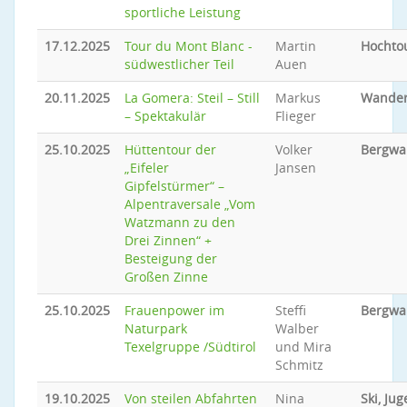
sportliche Leistung
17.12.2025
Tour du Mont Blanc -
Martin
Hochto
südwestlicher Teil
Auen
20.11.2025
La Gomera: Steil – Still
Markus
Wande
– Spektakulär
Flieger
25.10.2025
Hüttentour der
Volker
Bergwa
„Eifeler
Jansen
Gipfelstürmer“ –
Alpentraversale „Vom
Watzmann zu den
Drei Zinnen“ +
Besteigung der
Großen Zinne
25.10.2025
Frauenpower im
Steffi
Bergwa
Naturpark
Walber
Texelgruppe /Südtirol
und Mira
Schmitz
19.10.2025
Von steilen Abfahrten
Nina
Ski, Ju