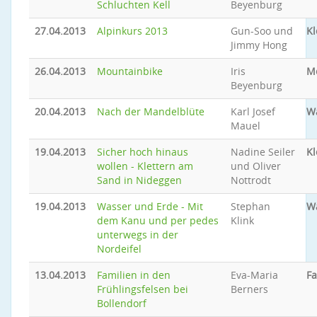
Schluchten Kell
Beyenburg
27.04.2013
Alpinkurs 2013
Gun-Soo und
Kl
Jimmy Hong
26.04.2013
Mountainbike
Iris
M
Beyenburg
20.04.2013
Nach der Mandelblüte
Karl Josef
W
Mauel
19.04.2013
Sicher hoch hinaus
Nadine Seiler
Kl
wollen - Klettern am
und Oliver
Sand in Nideggen
Nottrodt
19.04.2013
Wasser und Erde - Mit
Stephan
W
dem Kanu und per pedes
Klink
unterwegs in der
Nordeifel
13.04.2013
Familien in den
Eva-Maria
Fa
Frühlingsfelsen bei
Berners
Bollendorf