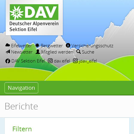
Eifelwetter
Bergwetter
Versicherungsschutz
Newsletter
Mitglied werden
Suche
DAV Sektion Eifel
dav.eifel
jdav_eifel
Navigation
Berichte
Filtern