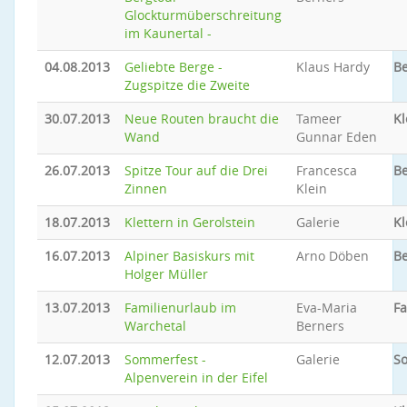
Glockturmüberschreitung
im Kaunertal -
04.08.2013
Geliebte Berge -
Klaus Hardy
Be
Zugspitze die Zweite
30.07.2013
Neue Routen braucht die
Tameer
Kl
Wand
Gunnar Eden
26.07.2013
Spitze Tour auf die Drei
Francesca
Be
Zinnen
Klein
18.07.2013
Klettern in Gerolstein
Galerie
Kl
16.07.2013
Alpiner Basiskurs mit
Arno Döben
Be
Holger Müller
13.07.2013
Familienurlaub im
Eva-Maria
Fa
Warchetal
Berners
12.07.2013
Sommerfest -
Galerie
S
Alpenverein in der Eifel