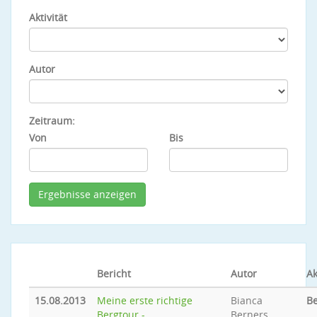
Aktivität
Autor
Zeitraum:
Von
Bis
Bericht
Autor
Ak
15.08.2013
Meine erste richtige
Bianca
Be
Bergtour -
Berners