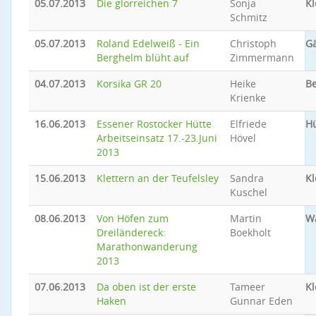
05.07.2013
Die glorreichen 7
Sonja
Kl
Schmitz
05.07.2013
Roland Edelweiß - Ein
Christoph
Gä
Berghelm blüht auf
Zimmermann
04.07.2013
Korsika GR 20
Heike
B
Krienke
16.06.2013
Essener Rostocker Hütte
Elfriede
Hü
Arbeitseinsatz 17.-23.Juni
Hövel
2013
15.06.2013
Klettern an der Teufelsley
Sandra
Kl
Kuschel
08.06.2013
Von Höfen zum
Martin
W
Dreiländereck:
Boekholt
Marathonwanderung
2013
07.06.2013
Da oben ist der erste
Tameer
Kl
Haken
Gunnar Eden