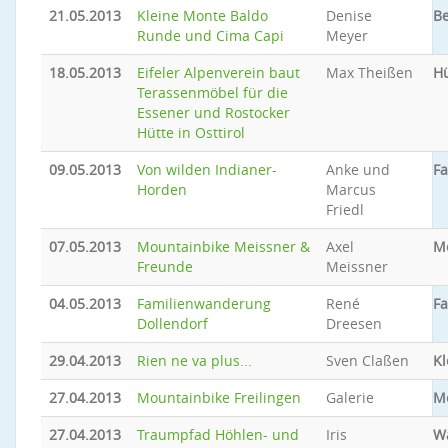
21.05.2013
Kleine Monte Baldo
Denise
Be
Runde und Cima Capi
Meyer
18.05.2013
Eifeler Alpenverein baut
Max Theißen
Hü
Terassenmöbel für die
Essener und Rostocker
Hütte in Osttirol
09.05.2013
Von wilden Indianer-
Anke und
Fa
Horden
Marcus
Friedl
07.05.2013
Mountainbike Meissner &
Axel
M
Freunde
Meissner
04.05.2013
Familienwanderung
René
Fa
Dollendorf
Dreesen
29.04.2013
Rien ne va plus...
Sven Claßen
Kl
27.04.2013
Mountainbike Freilingen
Galerie
M
27.04.2013
Traumpfad Höhlen- und
Iris
W