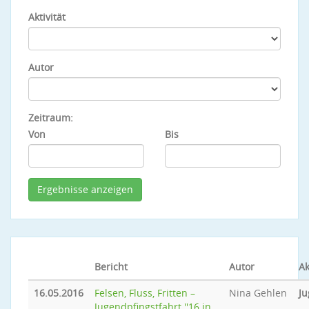
Aktivität
Autor
Zeitraum:
Von
Bis
Bericht
Autor
Ak
16.05.2016
Felsen, Fluss, Fritten –
Nina Gehlen
Ju
Jugendpfingstfahrt ''16 in