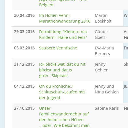
Belgien
30.04.2016
Im Hohen Venn:
Martin
W
Marathonwanderung 2016
Boekholt
29.03.2016
Fortbildung "Klettern mit
Günter
A
Kindern - Halle und Fels"
Goetz
Fa
05.03.2016
Saubere Vennfische
Eva-Maria
F
Berners
31.12.2015
Ick blicke wat, dat du nit
Jenny
Sk
blickst und dat is
Gehlen
grün...Skipiste!
04.12.2015
Oh du Fröhliche..!
Jenny und
Ju
Schlittschuh-Laufen mit
Nina Gehlen
der Jugend
27.10.2015
Unser
Sabine Karls
F
Familienwanderdebüt auf
den heimischen Höhen
...oder: Wie bekommt man