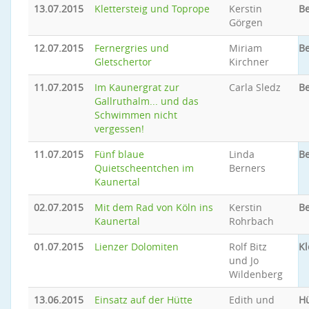
13.07.2015
Klettersteig und Toprope
Kerstin
Be
Görgen
12.07.2015
Fernergries und
Miriam
Be
Gletschertor
Kirchner
11.07.2015
Im Kaunergrat zur
Carla Sledz
Be
Gallruthalm... und das
Schwimmen nicht
vergessen!
11.07.2015
Fünf blaue
Linda
Be
Quietscheentchen im
Berners
Kaunertal
02.07.2015
Mit dem Rad von Köln ins
Kerstin
Be
Kaunertal
Rohrbach
01.07.2015
Lienzer Dolomiten
Rolf Bitz
Kl
und Jo
Wildenberg
13.06.2015
Einsatz auf der Hütte
Edith und
Hü