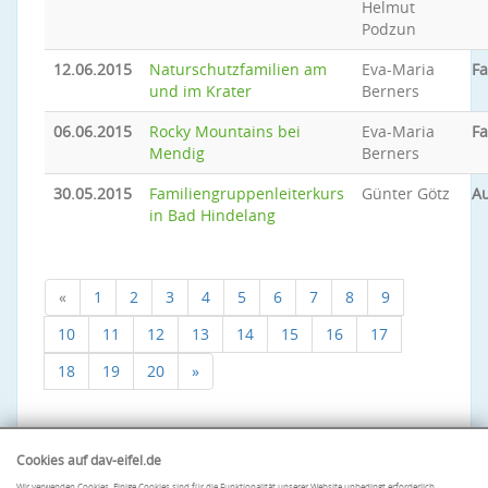
Helmut
Podzun
12.06.2015
Naturschutzfamilien am
Eva-Maria
Fa
und im Krater
Berners
06.06.2015
Rocky Mountains bei
Eva-Maria
Fa
Mendig
Berners
30.05.2015
Familiengruppenleiterkurs
Günter Götz
A
in Bad Hindelang
«
1
2
3
4
5
6
7
8
9
10
11
12
13
14
15
16
17
18
19
20
»
Cookies auf dav-eifel.de
Wir verwenden Cookies. Einige Cookies sind für die Funktionalität unserer Website unbedingt erforderlich.