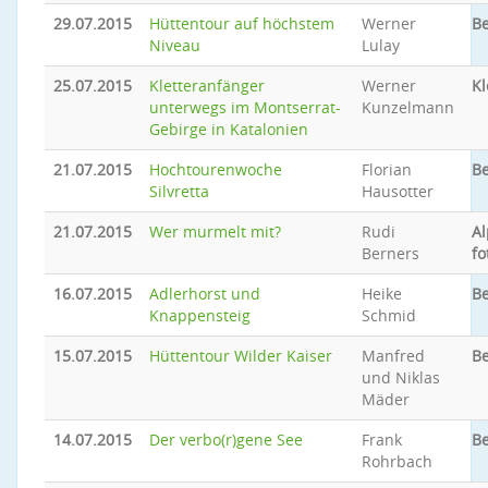
29.07.2015
Hüttentour auf höchstem
Werner
B
Niveau
Lulay
25.07.2015
Kletteranfänger
Werner
Kl
unterwegs im Montserrat-
Kunzelmann
Gebirge in Katalonien
21.07.2015
Hochtourenwoche
Florian
Be
Silvretta
Hausotter
21.07.2015
Wer murmelt mit?
Rudi
Al
Berners
fo
16.07.2015
Adlerhorst und
Heike
Be
Knappensteig
Schmid
15.07.2015
Hüttentour Wilder Kaiser
Manfred
Be
und Niklas
Mäder
14.07.2015
Der verbo(r)gene See
Frank
Be
Rohrbach