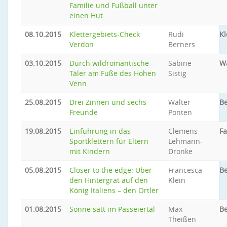
Familie und Fußball unter
einen Hut
08.10.2015
Klettergebiets-Check
Rudi
Kl
Verdon
Berners
03.10.2015
Durch wildromantische
Sabine
W
Täler am Fuße des Hohen
Sistig
Venn
25.08.2015
Drei Zinnen und sechs
Walter
Be
Freunde
Ponten
19.08.2015
Einführung in das
Clemens
Fa
Sportklettern für Eltern
Lehmann-
mit Kindern
Dronke
05.08.2015
Closer to the edge: Über
Francesca
Be
den Hintergrat auf den
Klein
König Italiens – den Ortler
01.08.2015
Sonne satt im Passeiertal
Max
B
Theißen