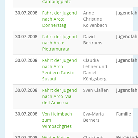
Campingplatz
30.07.2008
Fahrt der Jugend
Anne
Jugendfah
nach Arco:
Christine
Donnerstag
Kolvenbach
30.07.2008
Fahrt der Jugend
David
Jugendfah
nach Arco:
Bertrams
Pietramurata
30.07.2008
Fahrt der Jugend
Claudia
Jugendfah
nach Arco:
Lehner und
Sentiero Fausto
Daniel
Susatti
Königsberg
30.07.2008
Fahrt der Jugend
Sven Claßen
Jugendfah
nach Arco: Via
dell Amicizia
30.07.2008
Von Heimbach
Eva-Maria
Familie
zum
Berners
Wimbachgries
30.07.2008
Wilder Kaiser -
Christoph
Bergwand