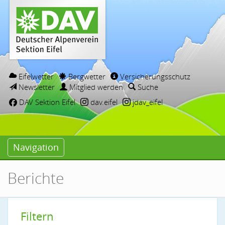
Eifelwetter
Bergwetter
Versicherungsschutz
Newsletter
Mitglied werden
Suche
DAV Sektion Eifel
dav.eifel
jdav_eifel
Navigation
Berichte
Filtern