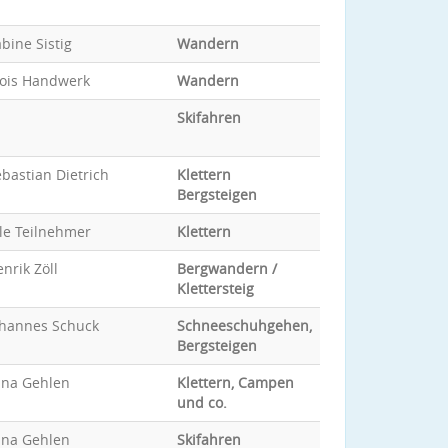
bine Sistig
Wandern
lois Handwerk
Wandern
Skifahren
bastian Dietrich
Klettern
Bergsteigen
le Teilnehmer
Klettern
nrik Zöll
Bergwandern /
Klettersteig
ohannes Schuck
Schneeschuhgehen,
Bergsteigen
ina Gehlen
Klettern, Campen
und co.
ina Gehlen
Skifahren