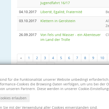
Jugendfahrt 16/17
04.10.2017
Liberté, Egalité, Fraternité
B
03.10.2017
Klettern in Gerolstein
A
Z
26.09.2017
Von Fels und Wasser - ein Abenteuer
Cl
im Land der Trolle
«
1
2
3
4
5
6
7
8
9
10
18
19
20
»
sind für die Funktionalität unserer Website unbedingt erforderlic
formance-Cookies die Browsing-Daten verfolgen, um uns bei der O
von unseren Partnern. Diese werden in unserer Cookie-Einstellung
Cookies erlauben
nn Sie mit der Verwendung aller Cookies einverstanden sind.