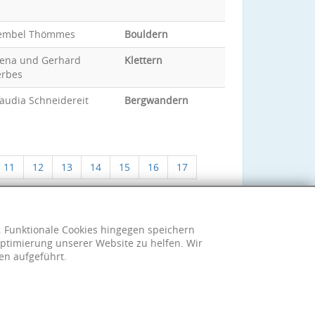
embel Thömmes
Bouldern
lena und Gerhard
Klettern
erbes
audia Schneidereit
Bergwandern
11
12
13
14
15
16
17
h. Funktionale Cookies hingegen speichern
ptimierung unserer Website zu helfen. Wir
en aufgeführt.