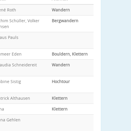
ené Roth
Wandern
him Schüller, Volker
Bergwandern
ansen
aus Pauls
ameer Eden
Bouldern, Klettern
audia Schneidereit
Wandern
bine Sistig
Hochtour
trick Althausen
Klettern
na
Klettern
ina Gehlen