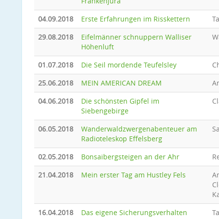
Frankenjura
04.09.2018
Erste Erfahrungen im Risskettern
T
29.08.2018
Eifelmänner schnuppern Walliser
W
Höhenluft
01.07.2018
Die Seil mordende Teufelsley
C
25.06.2018
MEIN AMERICAN DREAM
A
04.06.2018
Die schönsten Gipfel im
Cl
Siebengebirge
06.05.2018
Wanderwaldzwergenabenteuer am
Sa
Radioteleskop Effelsberg
02.05.2018
Bonsaibergsteigen an der Ahr
R
21.04.2018
Mein erster Tag am Hustley Fels
A
C
Ka
16.04.2018
Das eigene Sicherungsverhalten
T