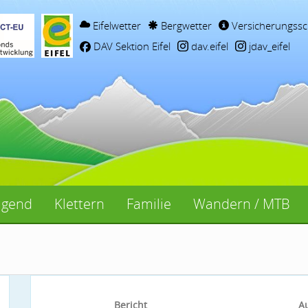
Eifelwetter
Bergwetter
Versicherungssc
DAV Sektion Eifel
dav.eifel
jdav_eifel
ugend
Klettern
Familie
Wandern / MTB
Bericht
A