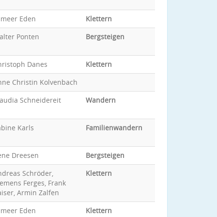
ameer Eden
Klettern
alter Ponten
Bergsteigen
hristoph Danes
Klettern
nne Christin Kolvenbach
audia Schneidereit
Wandern
bine Karls
Familienwandern
ene Dreesen
Bergsteigen
ndreas Schröder,
Klettern
lemens Ferges, Frank
iser, Armin Zalfen
ameer Eden
Klettern