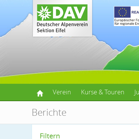
Verein
Kurse & Touren
J
Berichte
Filtern