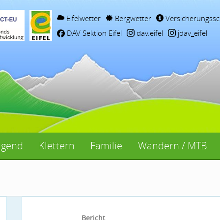
Eifelwetter
Bergwetter
Versicherungssc
DAV Sektion Eifel
dav.eifel
jdav_eifel
ugend
Klettern
Familie
Wandern / MTB
Bericht