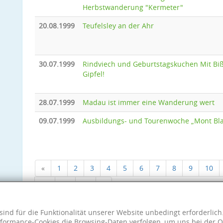
Herbstwanderung "Kermeter"
20.08.1999
Teufelsley an der Ahr
30.07.1999
Rindviech und Geburtstagskuchen Mit Bi
Gipfel!
28.07.1999
Madau ist immer eine Wanderung wert
09.07.1999
Ausbildungs- und Tourenwoche „Mont Bl
«
1
2
3
4
5
6
7
8
9
10
18
19
20
»
sind für die Funktionalität unserer Website unbedingt erforderlic
formance-Cookies die Browsing-Daten verfolgen, um uns bei der O