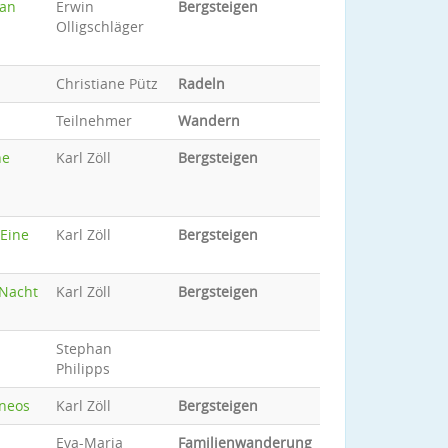
man
Erwin
Bergsteigen
Olligschläger
Christiane Pütz
Radeln
Teilnehmer
Wandern
ne
Karl Zöll
Bergsteigen
 Eine
Karl Zöll
Bergsteigen
 Nacht
Karl Zöll
Bergsteigen
Stephan
Philipps
rneos
Karl Zöll
Bergsteigen
Eva-Maria
Familienwanderung