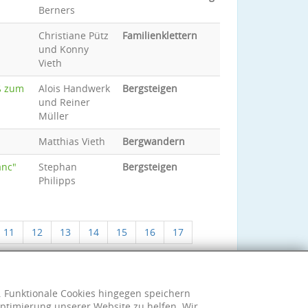
Berners
Christiane Pütz
Familienklettern
und Konny
Vieth
ß zum
Alois Handwerk
Bergsteigen
und Reiner
Müller
Matthias Vieth
Bergwandern
anc"
Stephan
Bergsteigen
Philipps
11
12
13
14
15
16
17
h. Funktionale Cookies hingegen speichern
ptimierung unserer Website zu helfen. Wir