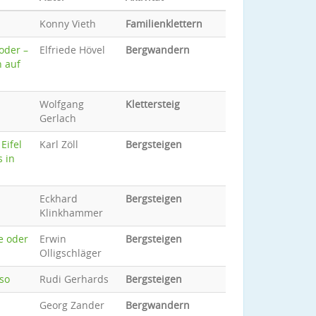
Konny Vieth
Familienklettern
oder –
Elfriede Hövel
Bergwandern
n auf
Wolfgang
Klettersteig
Gerlach
Eifel
Karl Zöll
Bergsteigen
s in
Eckhard
Bergsteigen
Klinkhammer
e oder
Erwin
Bergsteigen
Olligschläger
so
Rudi Gerhards
Bergsteigen
Georg Zander
Bergwandern