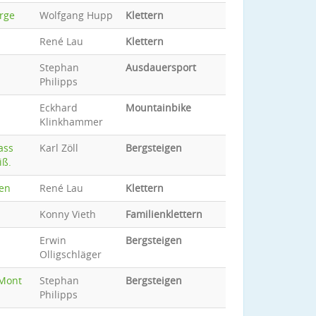
rge
Wolfgang Hupp
Klettern
René Lau
Klettern
Stephan
Ausdauersport
Philipps
Eckhard
Mountainbike
Klinkhammer
ass
Karl Zöll
Bergsteigen
iß.
ten
René Lau
Klettern
Konny Vieth
Familienklettern
Erwin
Bergsteigen
Olligschläger
"Mont
Stephan
Bergsteigen
Philipps