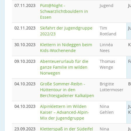
07.11.2023
Pütt@Night -
Jugend
J
Schwarzlichtbouldern in
Essen
02.11.2023
Skifahrt der Jugendgruppe
Tim
J
2022/23
Rottland
30.10.2023
Klettern in Nideggen beim
Linnéa
K
Kids-Wochenende
Nees
09.10.2023
Abenteuerurlaub für die
Thomas
F
ganze Familie im wilden
Wenge
Norwegen
04.10.2023
Große Sommer-Reibn -
Brigitte
B
Hüttentour in den
Lottermoser
Berchtesgadener Kalkalpen
04.10.2023
Alpinklettern im Wilden
Nina
J
Kaiser – Advanced-Alpin-
Gehlen
K
Mix der Jugendgruppe
23.09.2023
Kletterspaß in der Südeifel
Nina
J