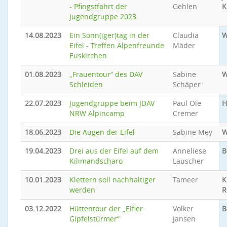
- Pfingstfahrt der
Gehlen
K
Jugendgruppe 2023
14.08.2023
Ein Sonn(iger)tag in der
Claudia
W
Eifel - Treffen Alpenfreunde
Mäder
Euskirchen
01.08.2023
„Frauentour“ des DAV
Sabine
W
Schleiden
Schäper
22.07.2023
Jugendgruppe beim JDAV
Paul Ole
H
NRW Alpincamp
Cremer
18.06.2023
Die Augen der Eifel
Sabine Mey
W
19.04.2023
Drei aus der Eifel auf dem
Anneliese
B
Kilimandscharo
Lauscher
10.01.2023
Klettern soll nachhaltiger
Tameer
K
werden
R
03.12.2022
Hüttentour der „Eifler
Volker
B
Gipfelstürmer“
Jansen