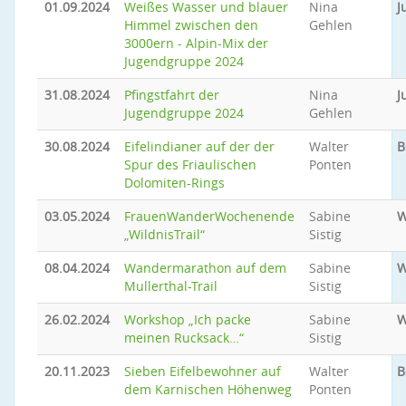
01.09.2024
Weißes Wasser und blauer
Nina
J
Himmel zwischen den
Gehlen
3000ern - Alpin-Mix der
Jugendgruppe 2024
31.08.2024
Pfingstfahrt der
Nina
J
Jugendgruppe 2024
Gehlen
30.08.2024
Eifelindianer auf der der
Walter
B
Spur des Friaulischen
Ponten
Dolomiten-Rings
03.05.2024
FrauenWanderWochenende
Sabine
W
„WildnisTrail“
Sistig
08.04.2024
Wandermarathon auf dem
Sabine
W
Mullerthal-Trail
Sistig
26.02.2024
Workshop „Ich packe
Sabine
W
meinen Rucksack…“
Sistig
20.11.2023
Sieben Eifelbewohner auf
Walter
B
dem Karnischen Höhenweg
Ponten