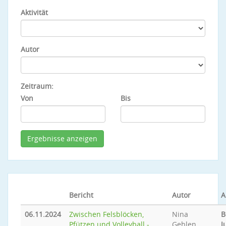
Aktivität
Autor
Zeitraum:
Von
Bis
Bericht
Autor
A
06.11.2024
Zwischen Felsblöcken,
Nina
B
Pfützen und Volleyball -
Gehlen
J