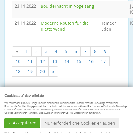
23.11.2022
Bouldernacht in Vogelsang
J
K
21.11.2022
Moderne Routen für die
Tameer
K
Kletterwand
Eden
«
1
2
3
4
5
6
7
8
9
10
11
12
13
14
15
16
17
18
19
20
»
Cookies auf dav-eifel.de
Wir verwenden Cookies. Einige Cookies sind für die Funktionalität unserer Website unbedingt erforderlich.
Funktionale Cookies hingegen speichern technische Informationen, während Performance-Cookies die Browsing-
Daten verfolgen, um uns bei der Optimierung unserer Website zu helfen. Wir verwenden auch Drittanbieter-
Cookies von unseren Partnern. Diese werden in unserer Cookie-Einstellungen aufgeführt.
✓ Akzeptieren
Nur erforderliche Cookies erlauben