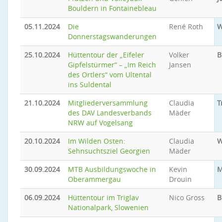
Bouldern in Fontainebleau
05.11.2024
Die
René Roth
W
Donnerstagswanderungen
25.10.2024
Hüttentour der „Eifeler
Volker
B
Gipfelstürmer“ – „Im Reich
Jansen
des Ortlers“ vom Ultental
ins Suldental
21.10.2024
Mitgliederversammlung
Claudia
T
des DAV Landesverbands
Mäder
NRW auf Vogelsang
20.10.2024
Im Wilden Osten:
Claudia
W
Sehnsuchtsziel Georgien
Mäder
30.09.2024
MTB Ausbildungswoche in
Kevin
M
Oberammergau
Drouin
06.09.2024
Hüttentour im Triglav
Nico Gross
B
Nationalpark, Slowenien