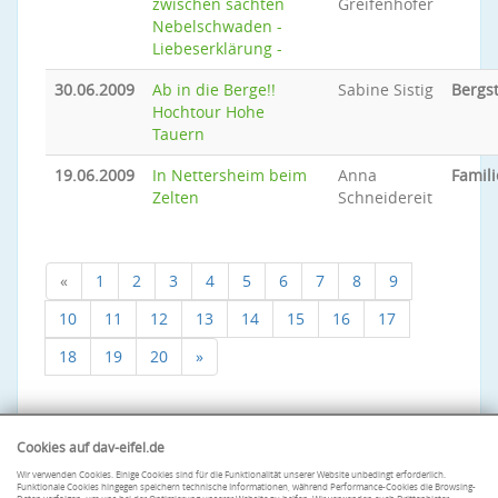
zwischen sachten
Greifenhofer
Nebelschwaden -
Liebeserklärung -
30.06.2009
Ab in die Berge!!
Sabine Sistig
Bergs
Hochtour Hohe
Tauern
19.06.2009
In Nettersheim beim
Anna
Famili
Zelten
Schneidereit
«
1
2
3
4
5
6
7
8
9
10
11
12
13
14
15
16
17
18
19
20
»
Cookies auf dav-eifel.de
Wir verwenden Cookies. Einige Cookies sind für die Funktionalität unserer Website unbedingt erforderlich.
Funktionale Cookies hingegen speichern technische Informationen, während Performance-Cookies die Browsing-