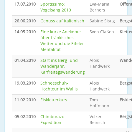
17.07.2010
Sportissimo:
Eva-Maria
Öffent
Vogelsang 2010
Berners
26.06.2010
Genuss auf italienisch
Sabine Sistig
Bergs
14.05.2010
Eine kurze Anekdote
Sven Claßen
Klette
über fränkisches
Wetter und die Eifeler
Mentalität
01.04.2010
Start ins Berg- und
Alois
Wand
Wanderjahr:
Handwerk
Karfreitagswanderung
19.03.2010
Schneeschuh-
Alois
Bergs
Hochtour im Wallis
Handwerk
11.02.2010
Eiskletterkurs
Tom
Eiskle
Hoffmann
05.02.2010
Chimborazo
Volker
Bergs
Expedition
Reinsch