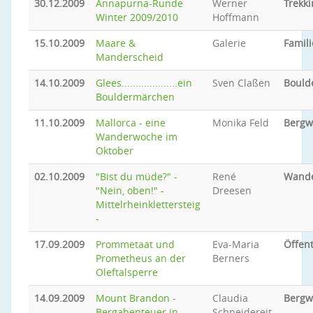
30.12.2009
Annapurna-Runde
Werner
Trekki
Winter 2009/2010
Hoffmann
15.10.2009
Maare &
Galerie
Famili
Manderscheid
14.10.2009
Glees....................ein
Sven Claßen
Bould
Bouldermärchen
11.10.2009
Mallorca - eine
Monika Feld
Bergw
Wanderwoche im
Oktober
02.10.2009
"Bist du müde?" -
René
Wand
"Nein, oben!" -
Dreesen
Mittelrheinklettersteig
-
17.09.2009
Prommetaat und
Eva-Maria
Öffent
Prometheus an der
Berners
Oleftalsperre
14.09.2009
Mount Brandon -
Claudia
Bergw
Bergabenteuer in
Schneidereit