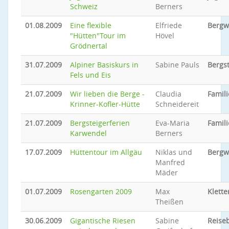
Schweiz
Berners
01.08.2009
Eine flexible
Elfriede
Bergw
"Hütten"Tour im
Hövel
Grödnertal
31.07.2009
Alpiner Basiskurs in
Sabine Pauls
Bergs
Fels und Eis
21.07.2009
Wir lieben die Berge -
Claudia
Famili
Krinner-Kofler-Hütte
Schneidereit
21.07.2009
Bergsteigerferien
Eva-Maria
Famili
Karwendel
Berners
17.07.2009
Hüttentour im Allgäu
Niklas und
Bergw
Manfred
Mäder
01.07.2009
Rosengarten 2009
Max
Klette
Theißen
30.06.2009
Gigantische Riesen
Sabine
Reiseb