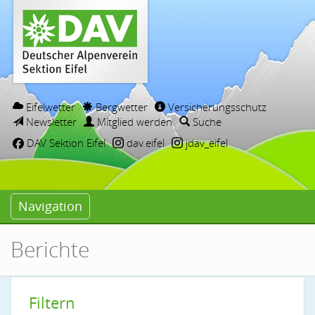
Eifelwetter
Bergwetter
Versicherungsschutz
Newsletter
Mitglied werden
Suche
DAV Sektion Eifel
dav.eifel
jdav_eifel
Navigation
Berichte
Filtern