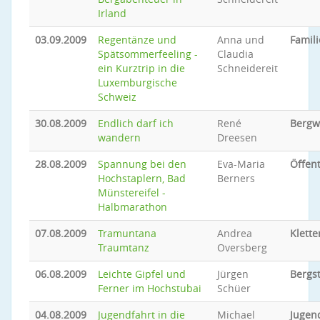
Irland
03.09.2009
Regentänze und
Anna und
Famili
Spätsommerfeeling -
Claudia
ein Kurztrip in die
Schneidereit
Luxemburgische
Schweiz
30.08.2009
Endlich darf ich
René
Bergw
wandern
Dreesen
28.08.2009
Spannung bei den
Eva-Maria
Öffent
Hochstaplern, Bad
Berners
Münstereifel -
Halbmarathon
07.08.2009
Tramuntana
Andrea
Klette
Traumtanz
Oversberg
06.08.2009
Leichte Gipfel und
Jürgen
Bergs
Ferner im Hochstubai
Schüer
04.08.2009
Jugendfahrt in die
Michael
Jugen