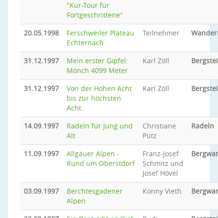
"Kur-Tour für
Fortgeschrittene"
20.05.1998
Ferschweiler Plateau
Teilnehmer
Wander
Echternach
31.12.1997
Mein erster Gipfel:
Karl Zöll
Bergste
Mönch 4099 Meter
31.12.1997
Von der Hohen Acht
Karl Zöll
Bergste
bis zur höchsten
Acht
14.09.1997
Radeln für Jung und
Christiane
Radeln
Alt
Pütz
11.09.1997
Allgäuer Alpen -
Franz-Josef
Bergwa
Rund um Oberstdorf
Schmitz und
Josef Hövel
03.09.1997
Berchtesgadener
Konny Vieth
Bergwa
Alpen