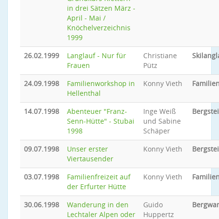
in drei Sätzen März -
April - Mai /
Knöchelverzeichnis
1999
26.02.1999
Langlauf - Nur für
Christiane
Skilangl
Frauen
Pütz
24.09.1998
Familienworkshop in
Konny Vieth
Familie
Hellenthal
14.07.1998
Abenteuer "Franz-
Inge Weiß
Bergste
Senn-Hütte" - Stubai
und Sabine
1998
Schäper
09.07.1998
Unser erster
Konny Vieth
Bergste
Viertausender
03.07.1998
Familienfreizeit auf
Konny Vieth
Familien
der Erfurter Hütte
30.06.1998
Wanderung in den
Guido
Bergwa
Lechtaler Alpen oder
Huppertz