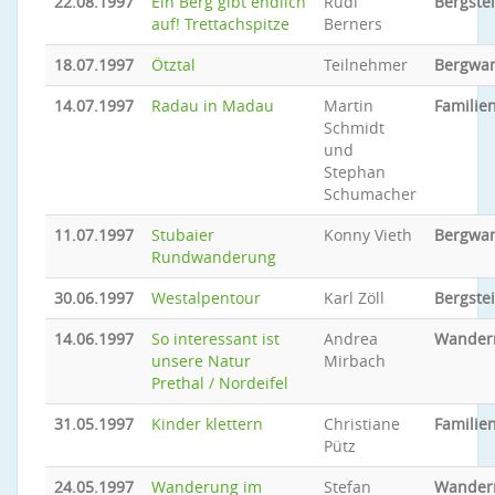
22.08.1997
Ein Berg gibt endlich
Rudi
Bergste
auf! Trettachspitze
Berners
18.07.1997
Ötztal
Teilnehmer
Bergwa
14.07.1997
Radau in Madau
Martin
Familien
Schmidt
und
Stephan
Schumacher
11.07.1997
Stubaier
Konny Vieth
Bergwa
Rundwanderung
30.06.1997
Westalpentour
Karl Zöll
Bergste
14.06.1997
So interessant ist
Andrea
Wander
unsere Natur
Mirbach
Prethal / Nordeifel
31.05.1997
Kinder klettern
Christiane
Familien
Pütz
24.05.1997
Wanderung im
Stefan
Wander