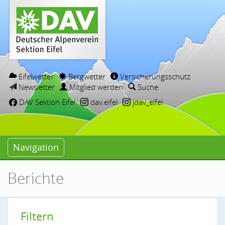
Eifelwetter
Bergwetter
Versicherungsschutz
Newsletter
Mitglied werden
Suche
DAV Sektion Eifel
dav.eifel
jdav_eifel
Navigation
Berichte
Filtern