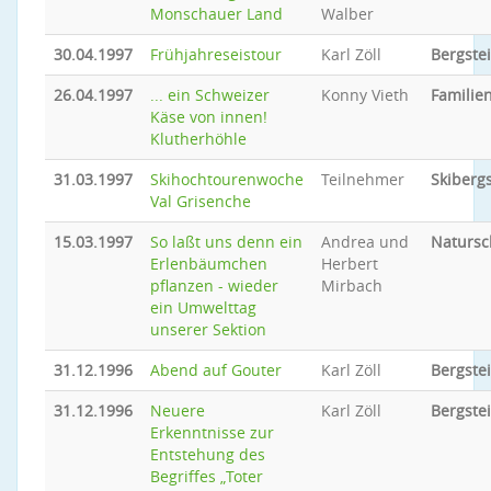
Monschauer Land
Walber
30.04.1997
Frühjahreseistour
Karl Zöll
Bergste
26.04.1997
... ein Schweizer
Konny Vieth
Familien
Käse von innen!
Klutherhöhle
31.03.1997
Skihochtourenwoche
Teilnehmer
Skiberg
Val Grisenche
15.03.1997
So laßt uns denn ein
Andrea und
Natursc
Erlenbäumchen
Herbert
pflanzen - wieder
Mirbach
ein Umwelttag
unserer Sektion
31.12.1996
Abend auf Gouter
Karl Zöll
Bergste
31.12.1996
Neuere
Karl Zöll
Bergste
Erkenntnisse zur
Entstehung des
Begriffes „Toter