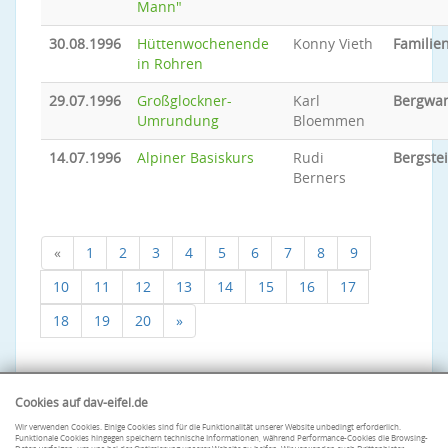
Mann"
30.08.1996
Hüttenwochenende
Konny Vieth
Familien
in Rohren
29.07.1996
Großglockner-
Karl
Bergwa
Umrundung
Bloemmen
14.07.1996
Alpiner Basiskurs
Rudi
Bergste
Berners
«
1
2
3
4
5
6
7
8
9
10
11
12
13
14
15
16
17
18
19
20
»
Cookies auf dav-eifel.de
Wir verwenden Cookies. Einige Cookies sind für die Funktionalität unserer Website unbedingt erforderlich.
Funktionale Cookies hingegen speichern technische Informationen, während Performance-Cookies die Browsing-