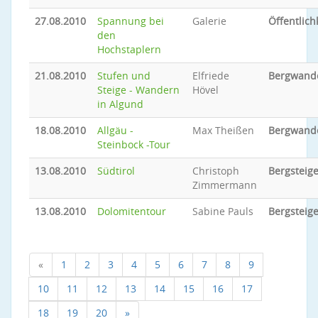
27.08.2010
Spannung bei
Galerie
Öffentlich
den
Hochstaplern
21.08.2010
Stufen und
Elfriede
Bergwand
Steige - Wandern
Hövel
in Algund
18.08.2010
Allgäu -
Max Theißen
Bergwand
Steinbock -Tour
13.08.2010
Südtirol
Christoph
Bergsteig
Zimmermann
13.08.2010
Dolomitentour
Sabine Pauls
Bergsteig
«
1
2
3
4
5
6
7
8
9
10
11
12
13
14
15
16
17
18
19
20
»