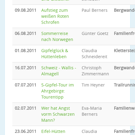
09.08.2011
Aufstieg zum
Paul Berners
Bergwand
weißen Roten
Schrofen
06.08.2011
Sommerreise
Günter Goetz
Familienfr
nach Norwegen
01.08.2011
Gipfelglück &
Claudia
Kletterste
Hüttenleben
Schneidereit
16.07.2011
Schweiz - Wallis -
Christoph
Bergwand
Almagell
Zimmermann
07.07.2011
5-Gipfel-Tour im
Tim Heyner
Trailrunni
Ahrgebirge:
Tourentipp
02.07.2011
Wer hat Angst
Eva-Maria
Familien
vorm Schwarzen
Berners
Mann?
23.06.2011
Eifel-Hütten
Claudia
Familienfr