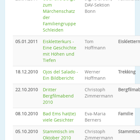
zum
DAV-Sektion
Märchenschatz
Bonn
der
Familiengruppe
Schleiden
05.01.2011
Eiskletterkurs -
Tom
Eiskletter
Eine Geschichte
Hoffmann
mit Höhen und
Tiefen
18.12.2010
Ojos del Salado -
Werner
Trekking
Ein Bildbericht
Hoffmann
22.10.2010
Dritter
Christoph
Bergfilma
Bergfilmabend
Zimmermann
2010
08.10.2010
Bad Ems hat(te)
Eva-Maria
Familie
viele Gesichter
Berners
05.10.2010
Stammtisch im
Christoph
Stammtis
Oktober 2010
Zimmermann