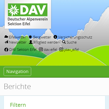
Eifelwetter
Bergwetter
Versicherungsschutz
Newsletter
Mitglied werden
Suche
DAV Sektion Eifel
dav.eifel
jdav_eifel
Navigation
Berichte
Filtern