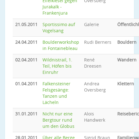
Eifelkiesel gegen
Oversberg
Jurakalk -
Frankenjura
21.05.2011
Sportissimo auf
Galerie
Öffentlich
Vogelsang
24.04.2011
Boulderworkshop
Rudi Berners
Bouldern
in Fontainebleau
02.04.2011
Wildnistrail, 1.
René
Wandern
Teil, Höfen bis
Dreesen
Einruhr
01.04.2011
Falkensteiner
Andrea
Klettern
Felsgesänge:
Oversberg
Tanzen und
Lächeln
31.01.2011
Nicht nur eine
Alois
Reiseberic
Bergtour rund
Handwerk
um den Globus
28.01.2011
Über alle Berge
Sigrid Braun,
Familien