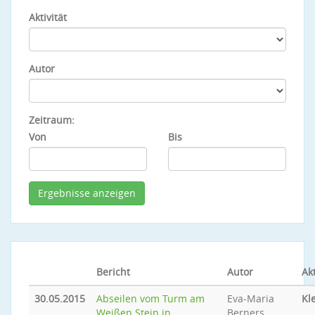
Aktivität
Autor
Zeitraum:
Von
Bis
Bericht
Autor
Akt
30.05.2015
Abseilen vom Turm am
Eva-Maria
Kl
Weißen Stein in
Berners