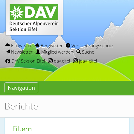
Eifelwetter
Bergwetter
Versicherungsschutz
Newsletter
Mitglied werden
Suche
DAV Sektion Eifel
dav.eifel
jdav_eifel
Navigation
Berichte
Filtern