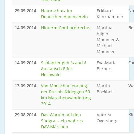
29.09.2014
Naturschutz im
Eckhard
Na
Deutschen Alpenverein
Klinkhammer
14.09.2014
Hinterm Gotthard rechts
Martina
Be
Hilger
Mommer &
Michael
Mommer
14.09.2014
Schlanker geht's auch!
Eva-Maria
Fo
Austausch Eifel-
Berners
Hochwald
13.09.2014
Von Monschau entlang
Martin
Wa
der Rur bis Nideggen 50
Boekholt
km Marathonwanderung
2014
29.08.2014
Das Warten auf den
Andrea
Kl
Südgrat - ein wahres
Oversberg
DAV-Märchen