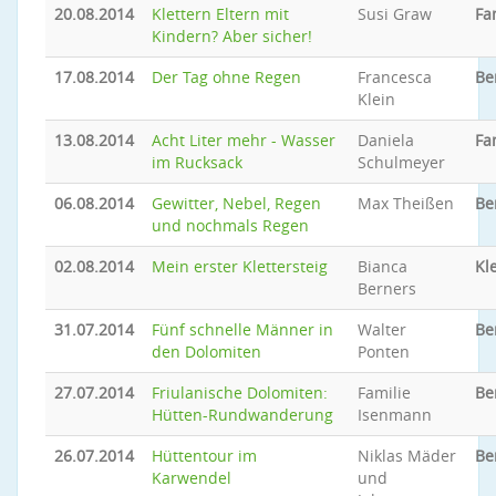
20.08.2014
Klettern Eltern mit
Susi Graw
Fa
Kindern? Aber sicher!
17.08.2014
Der Tag ohne Regen
Francesca
Be
Klein
13.08.2014
Acht Liter mehr - Wasser
Daniela
Fa
im Rucksack
Schulmeyer
06.08.2014
Gewitter, Nebel, Regen
Max Theißen
Be
und nochmals Regen
02.08.2014
Mein erster Klettersteig
Bianca
Kl
Berners
31.07.2014
Fünf schnelle Männer in
Walter
Be
den Dolomiten
Ponten
27.07.2014
Friulanische Dolomiten:
Familie
Be
Hütten-Rundwanderung
Isenmann
26.07.2014
Hüttentour im
Niklas Mäder
Be
Karwendel
und