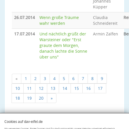
Johannes
Küpper
26.07.2014
Wenn große Träume
Claudia
Re
wahr werden
Schneidereit
17.07.2014
Und nächtlich grüßt der
Armin Zalfen
Be
Warsteiner oder "Erst
graute dem Morgen,
danach lachte die Sonne
über uns"
«
1
2
3
4
5
6
7
8
9
10
11
12
13
14
15
16
17
18
19
20
»
Cookies auf dav-eifel.de
Wir verwenden Cookies. Einige Cookies sind für die Funktionalität unserer Website unbedingt erforderlich.