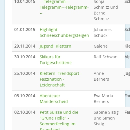
10.04.2015
---Telegramm---
Sonja
Sc
Telegramm---Telegramm-
Schmitz und
--
Bernd
Schmitz
01.01.2015
Highlight
Johannes
Sc
Schneeschuhbergsteigen
Schuck
29.11.2014
Jugend: Klettern
Galerie
Kl
30.10.2014
Skikurs für
Ralf Schwan
Al
Fortgeschrittene
25.10.2014
Klettern: Trendsport -
Anne
Ju
Faszination -
Berners
Leidenschaft
03.10.2014
Abenteuer
Eva-Maria
Fa
Manderscheid
Berners
02.10.2014
Petit Suisse und die
Sabine Sistig
Fa
"Grüne Hölle" -
und Simon
Sommerfeeling im
Sistig
Sauerland