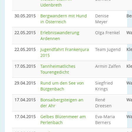
Udenbreth
30.05.2015
Bergwandern mit Hund
Denise
Be
in Österreich
Meyer
22.05.2015
Erlebniswanderung
Olga Frenkel
Wa
Ardennen
22.05.2015
Jugendfahrt Frankenjura
Team Jugend
Kl
2015
17.05.2015
Tannheimatliches
Armin Zalfen
Kl
Tourengedicht
29.04.2015
Rund um den See von
Siegfried
Wa
Bütgenbach
Krings
17.04.2015
Bonsaibergsteigen an
René
Wa
der Ahr
Dreesen
17.04.2015
Gelbes Blütenmeer am
Eva-Maria
Wa
Perlenbach
Berners