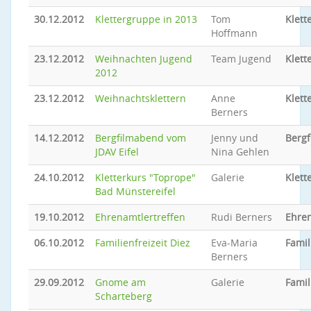
30.12.2012
Klettergruppe in 2013
Tom
Klett
Hoffmann
23.12.2012
Weihnachten Jugend
Team Jugend
Klett
2012
23.12.2012
Weihnachtsklettern
Anne
Klett
Berners
14.12.2012
Bergfilmabend vom
Jenny und
Berg
JDAV Eifel
Nina Gehlen
24.10.2012
Kletterkurs "Toprope"
Galerie
Klett
Bad Münstereifel
19.10.2012
Ehrenamtlertreffen
Rudi Berners
Ehren
06.10.2012
Familienfreizeit Diez
Eva-Maria
Famil
Berners
29.09.2012
Gnome am
Galerie
Famil
Scharteberg