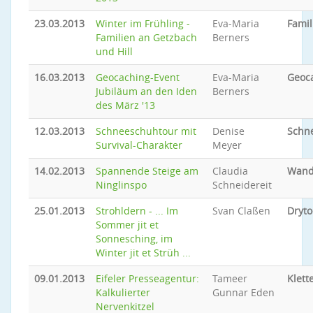
23.03.2013
Winter im Frühling -
Eva-Maria
Famil
Familien an Getzbach
Berners
und Hill
16.03.2013
Geocaching-Event
Eva-Maria
Geoc
Jubiläum an den Iden
Berners
des März '13
12.03.2013
Schneeschuhtour mit
Denise
Schn
Survival-Charakter
Meyer
14.02.2013
Spannende Steige am
Claudia
Wand
Ninglinspo
Schneidereit
25.01.2013
Strohldern - ... Im
Svan Claßen
Dryto
Sommer jit et
Sonnesching, im
Winter jit et Strüh ...
09.01.2013
Eifeler Presseagentur:
Tameer
Klett
Kalkulierter
Gunnar Eden
Nervenkitzel