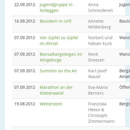
22.09.2012
Jugendgruppe in
Anna
Jugen
Nideggen
Schneidereit
16.09.2012
Bouldern in Urft
Annette
Boul
Wildenberg
07.09.2012
Von Gipfel zu Gipfel
Norbert und
Wand
im Ahrtal
Fabian Kuck
07.09.2012
Bonsaibergsteigen im
René
Wand
Ahrgebirge
Dreesen
07.09.2012
Summits on the Air
Karl-Josef
Bergs
Mauel
Amat
07.09.2012
Marathon an der
Eva-Maria
Öffen
Kletterwand
Berners
19.08.2012
Wetterstein
Franziska
Bergs
Heese &
Christoph
Zimmermann