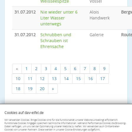
Weißseespitze
Vossel
31.07.2012
Nie wieder unter 6
Alois
Berg
Liter Wasser
Handwerk
unterwegs
31.07.2012
Schrubben und
Galerie
Rout
Schrauben ist
Ehrensache
«
1
2
3
4
5
6
7
8
9
10
11
12
13
14
15
16
17
18
19
20
»
Cookies auf dav-eifel.de
Wir verwenden Cookies. Einige Cookies sind für die Funktionalität unserer Website unbedingt erforderlich.
Funktionale Cookies hingegen speichern technische Informationen, während Performance-Cookies die Browsing-
Daten verfolgen, um uns bei der Optimierung unserer Website zu helfen. Wir verwenden auch Drittanbieter-
Cookies von unseren Partnern. Diese werden in unserer Cookie-Einstellungen aufgeführt.