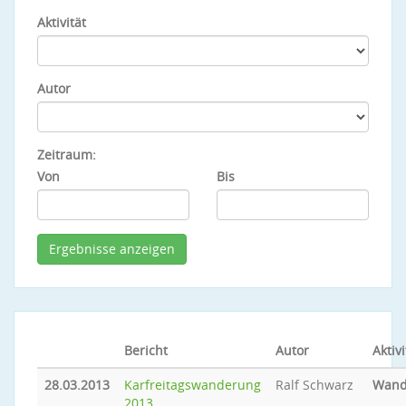
Aktivität
Autor
Zeitraum:
Von
Bis
Bericht
Autor
Aktivi
28.03.2013
Karfreitagswanderung
Ralf Schwarz
Wand
2013