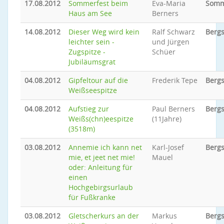
17.08.2012
Sommerfest beim
Eva-Maria
Somm
Haus am See
Berners
14.08.2012
Dieser Weg wird kein
Ralf Schwarz
Bergs
leichter sein -
und Jürgen
Zugspitze -
Schüer
Jubiläumsgrat
04.08.2012
Gipfeltour auf die
Frederik Tepe
Bergs
Weißseespitze
04.08.2012
Aufstieg zur
Paul Berners
Bergs
Weißs(chn)eespitze
(11Jahre)
(3518m)
03.08.2012
Annemie ich kann net
Karl-Josef
Bergs
mie, et jeet net mie!
Mauel
oder: Anleitung für
einen
Hochgebirgsurlaub
für Fußkranke
03.08.2012
Gletscherkurs an der
Markus
Bergs