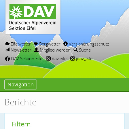
Eifelwetter
Bergwetter
Versicherungsschutz
Newsletter
Mitglied werden
Suche
DAV Sektion Eifel
dav.eifel
jdav_eifel
Navigation
Berichte
Filtern